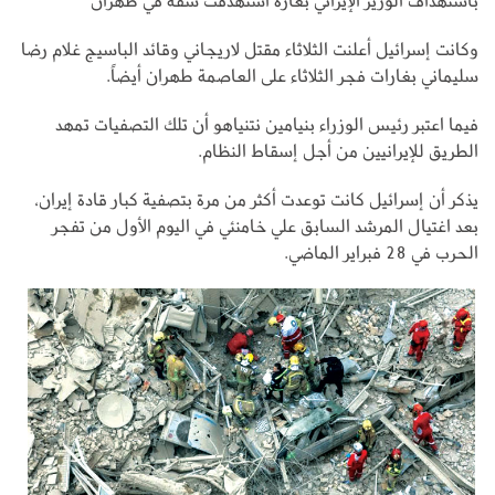
باستهداف الوزير الإيراني بغارة استهدفت شقة في طهران
وكانت إسرائيل أعلنت الثلاثاء مقتل لاريجاني وقائد الباسيج غلام رضا
سليماني بغارات فجر الثلاثاء على العاصمة طهران أيضاً.
فيما اعتبر رئيس الوزراء بنيامين نتنياهو أن تلك التصفيات تمهد
الطريق للإيرانيين من أجل إسقاط النظام.
يذكر أن إسرائيل كانت توعدت أكثر من مرة بتصفية كبار قادة إيران،
بعد اغتيال المرشد السابق علي خامنئي في اليوم الأول من تفجر
الحرب في 28 فبراير الماضي.