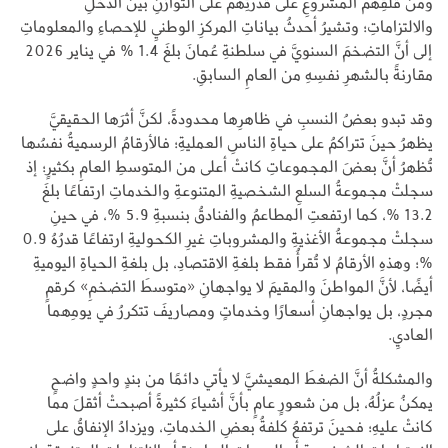
ومن قلقِهم المشروعِ على قدرتِهم على التوازنِ بينَ الدخلِ
والالتزاماتِ؛ وتشيرُ أحدثُ بياناتِ المركزِ الوطنيِ للإحصاءِ والمعلوماتِ
إلى أنَّ التضخمَ السنويَّ في سلطنةِ عُمانَ بلغَ 1.4 % في يناير 2026
مقارنةً بالشهرِ نفسِهِ من العامِ السابقِ.
وقد تبدو بعضُ النسبِ في ظاهرِها محدودةً، لكنَّ أثرَها الحقيقيَّ
يظهرُ حينَ تتراكمُ على حياةِ الناسِ العمليةِ؛ فالأرقامُ الرسميةُ نفسُها
تُظهرُ أنَّ بعضَ المجموعاتِ كانتْ أعلى من المتوسطِ العامِ بكثيرٍ؛ إذ
سجلتْ مجموعةُ السلعِ الشخصيةِ المتنوعةِ والخدماتِ ارتفاعًا بلغَ
13.2 %، كما ارتفعتِ المطاعمُ والفنادقُ بنسبةِ 5.9 %، في حينِ
سجلتْ مجموعةُ الأغذيةِ والمشروباتِ غيرِ الكحوليةِ ارتفاعًا قدرُهُ 0.9
%؛ وهذهِ الأرقامُ لا تُقرأُ فقط بلغةِ الاقتصادِ، بل بلغةِ الحياةِ اليوميةِ
أيضًا، لأنَّ المواطنَ والمقيمَ لا يواجهانِ «متوسطَ التضخمِ» كرقمٍ
مجردٍ، بل يواجهانِ أسعارًا وخدماتٍ ومصاريفَ تتكررُ في يومِهما
العاديِ.
والمشكلةُ أنَّ الضغطَ المعيشيَّ لا يأتي دائمًا من بندٍ واحدٍ واضحٍ
يمكنُ عزلُهُ، بل من شعورٍ عامٍ بأنَّ أشياءَ كثيرةً أصبحتْ أثقلَ مما
كانتْ عليهِ؛ فحينَ ترتفعُ كلفةُ بعضِ الخدماتِ، ويزدادُ الإنفاقُ على