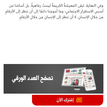
وفي النهايةِ، تبقى المعيشةُ الكريمةُ ليستْ رفاهيةً، بل أساسًا من
أسسِ الاستقرارِ الاجتماعيِ؛ وما أحوجَنا دائمًا إلى أن ننظرَ إلى الأرقامِ
من خلالِ الإنسانِ، لا أن ننظرَ إلى الإنسانِ من خلالِ الأرقامِ.