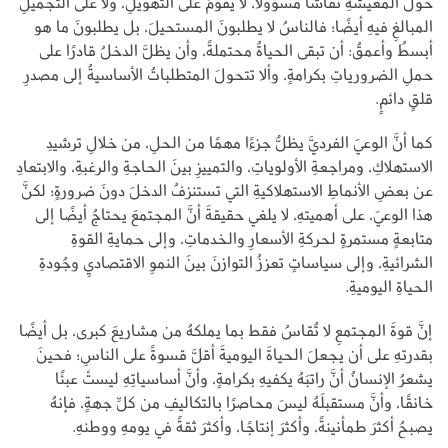
حولَ المعيشةِ نقاشًا مسؤولًا، لا يقومُ على التهويلِ، ولا على التجميلِ
المبالغِ فيهِ أيضًا؛ فالناسُ لا يطلبونَ المستحيلَ، بل يطلبونَ ما هو
أبسطُ وأعمقُ: أن تبقى الحياةُ محتملةً، وأن يظلَّ الدخلُ قادرًا على
حملِ الضرورياتِ بكرامةٍ، وألا تتحولَ المتطلباتُ الأساسيةُ إلى مصدرِ
قلقٍ دائمٍ.
كما أنَّ الوعيَ الفرديَّ يظلُّ جزءًا مهمًا من الحلِ، من خلالِ ترشيدِ
الاستهلاكِ، ومراجعةِ الأولوياتِ، والتمييزِ بينَ الحاجةِ والرغبةِ، والابتعادِ
عن بعضِ الأنماطِ الاستهلاكيةِ التي تستنزفُ الدخلَ دونَ ضرورةٍ؛ لكنَّ
هذا الوعيَ، على أهميتهِ، لا يلغي حقيقةَ أنَّ المجتمعَ يحتاجُ أيضًا إلى
متابعةٍ مستمرةٍ لحركةِ الأسعارِ والخدماتِ، وإلى حمايةِ القوةِ
الشرائيةِ، وإلى سياساتٍ تعززُ التوازنَ بينَ النموِ الاقتصاديِ وجُودةِ
الحياةِ اليوميةِ.
إنَّ قوةَ المجتمعِ لا تُقاسُ فقط بما يملكهُ من مشاريعَ كبرى، بل أيضًا
بقدرتهِ على أن يجعلَ الحياةَ اليوميةَ أقلَّ قسوةً على الناسِ؛ فحينَ
يشعرُ الإنسانُ أنَّ راتبَهُ يكفيهِ بكرامةٍ، وأنَّ أساسياتِهِ ليستْ عبئًا
خانقًا، وأنَّ مستقبلَهُ ليسَ محاصرًا بالتكاليفِ من كلِّ جهةٍ، فإنهُ
يصبحُ أكثرَ طمأنينةً، وأكثرَ إنتاجًا، وأكثرَ ثقةً في يومهِ ووطنهِ.