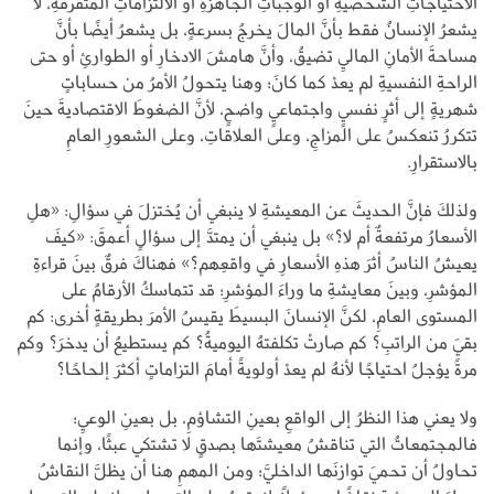
الاحتياجاتِ الشخصيةِ أو الوجباتِ الجاهزةِ أو الالتزاماتِ المتفرقةِ، لا
يشعرُ الإنسانُ فقط بأنَّ المالَ يخرجُ بسرعةٍ، بل يشعرُ أيضًا بأنَّ
مساحةَ الأمانِ الماليِ تضيقُ، وأنَّ هامشَ الادخارِ أو الطوارئِ أو حتى
الراحةِ النفسيةِ لم يعدْ كما كانَ؛ وهنا يتحولُ الأمرُ من حساباتٍ
شهريةٍ إلى أثرٍ نفسيٍ واجتماعيٍ واضحٍ، لأنَّ الضغوطَ الاقتصاديةَ حينَ
تتكررُ تنعكسُ على المزاجِ، وعلى العلاقاتِ، وعلى الشعورِ العامِ
بالاستقرارِ.
ولذلكَ فإنَّ الحديثَ عن المعيشةِ لا ينبغي أن يُختزلَ في سؤالِ: «هلِ
الأسعارُ مرتفعةٌ أم لا؟» بل ينبغي أن يمتدَّ إلى سؤالٍ أعمقَ: «كيفَ
يعيشُ الناسُ أثرَ هذهِ الأسعارِ في واقعِهم؟» فهناكَ فرقٌ بينَ قراءةِ
المؤشرِ، وبينَ معايشةِ ما وراءَ المؤشرِ؛ قد تتماسكُ الأرقامُ على
المستوى العامِ، لكنَّ الإنسانَ البسيطَ يقيسُ الأمرَ بطريقةٍ أخرى: كم
بقيَ من الراتبِ؟ كم صارتْ تكلفتهُ اليوميةُ؟ كم يستطيعُ أن يدخرَ؟ وكم
مرةً يؤجلُ احتياجًا لأنهُ لم يعدْ أولويةً أمامَ التزاماتٍ أكثرَ إلحاحًا؟
ولا يعني هذا النظرُ إلى الواقعِ بعينِ التشاؤمِ، بل بعينِ الوعيِ؛
فالمجتمعاتُ التي تناقشُ معيشتَها بصدقٍ لا تشتكي عبثًا، وإنما
تحاولُ أن تحميَ توازنَها الداخليَّ؛ ومن المهمِ هنا أن يظلَّ النقاشُ