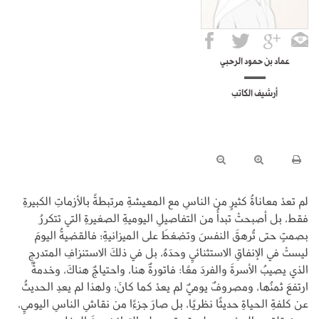
عماد بن حمود الرحبي
أرشيف الكاتب
لم تعدْ معاناةُ كثيرٍ من الناسِ مع المعيشةِ مرتبطةً بالأزماتِ الكبيرةِ
فقط، بل أصبحتْ تبدأُ من التفاصيلِ اليوميةِ الصغيرةِ التي تتكررُ
بصمتٍ حتى تُرهقَ النفسَ وتضغطَ على الميزانيةِ؛ فالقضيةُ اليومَ
ليستْ في الإنفاقِ الاستثنائيِ وحدَهُ، بل في ذلكَ الاستنزافِ المتدرجِ
الذي يصيبُ الأسرةَ والفردَ معًا: فاتورةٌ هنا، واحتياجٌ هناكَ، وخدمةٌ
ارتفعَ ثمنُها، ومصروفٌ يوميٌ لم يعدْ كما كانَ؛ ولهذا لم يعدِ الحديثُ
عن كلفةِ الحياةِ حديثًا نظريًا، بل صارَ جزءًا من نقاشِ الناسِ اليوميِ،