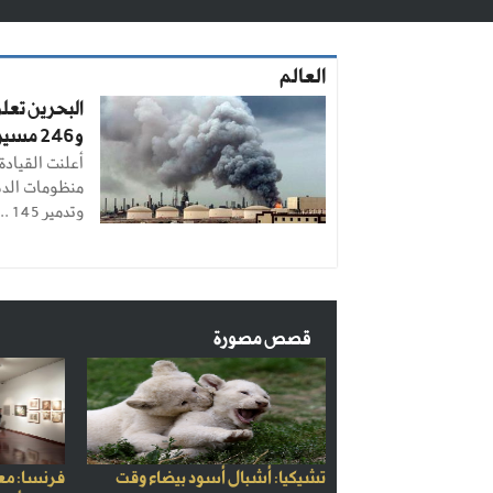
العالم
و246 مسيرة
أعلنت القيادة
منظومات الدف
وتدمير 145 ...
قصص مصورة
تشيكيا: أشبال أسود بيضاء وقت
فرنسا: مع