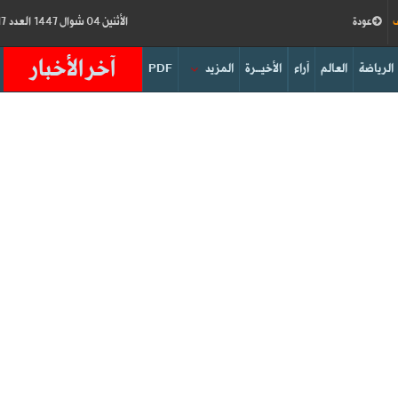
ف
عودة
الأثنين 04 شوال 1447 العدد 19217
آخر الأخبار
الرياضة
العالم
آراء
الأخيــرة
المزيد
PDF