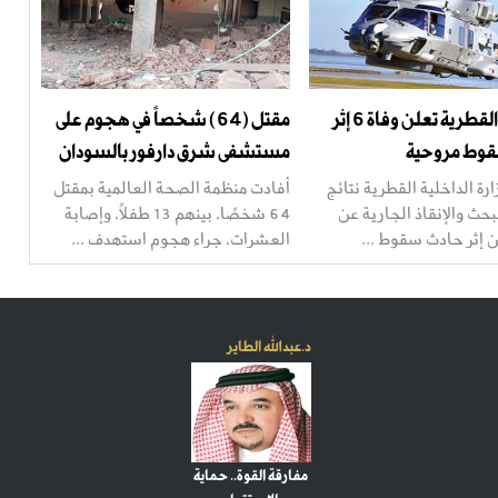
الداخلية القطرية تعلن وفاة 6 إثر
مقتل (64) شخصاً في هجوم على
وط مروحية
مستشفى شرق دارفور بالسودان
ة الداخلية القطرية نتائج
أفادت منظمة الصحة العالمية بمقتل
بحث والإنقاذ الجارية عن
64 شخصًا، بينهم 13 طفلًا، وإصابة
 إثر حادث سقوط ...
العشرات، جراء هجوم استهدف ...
د.عبدالله الطاير
مفارقة القوة.. حماية