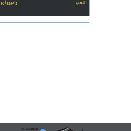
اللعب
راميرو أرو