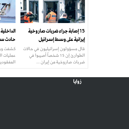
15 إصابة جراء ضربات صاروخية
إيرانية على وسط إسرائيل
حادث سق
قال مسؤولون إسرائيليون في حالات
كشفت وزار
الطوارئ إن 15 شخصاً أصيبوا في
عمليات ال
ضربات صاروخية من إيران ...
المفقودين
زوايا