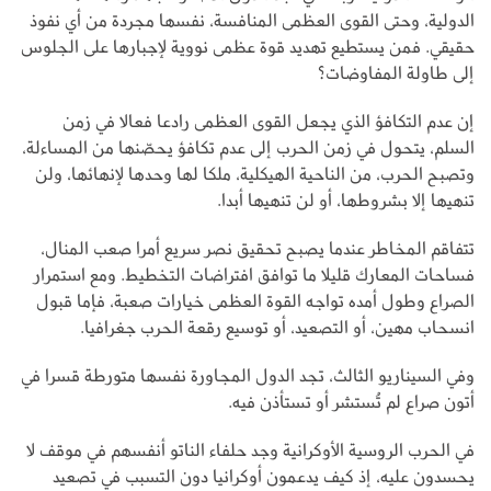
الدولية، وحتى القوى العظمى المنافسة، نفسها مجردة من أي نفوذ
حقيقي. فمن يستطيع تهديد قوة عظمى نووية لإجبارها على الجلوس
إلى طاولة المفاوضات؟
إن عدم التكافؤ الذي يجعل القوى العظمى رادعا فعالا في زمن
السلم، يتحول في زمن الحرب إلى عدم تكافؤ يحصّنها من المساءلة،
وتصبح الحرب، من الناحية الهيكلية، ملكا لها وحدها لإنهائها، ولن
تنهيها إلا بشروطها، أو لن تنهيها أبدا.
تتفاقم المخاطر عندما يصبح تحقيق نصر سريع أمرا صعب المنال،
فساحات المعارك قليلا ما توافق افتراضات التخطيط. ومع استمرار
الصراع وطول أمده تواجه القوة العظمى خيارات صعبة، فإما قبول
انسحاب مهين، أو التصعيد، أو توسيع رقعة الحرب جغرافيا.
وفي السيناريو الثالث، تجد الدول المجاورة نفسها متورطة قسرا في
أتون صراع لم تُستشر أو تستأذن فيه.
في الحرب الروسية الأوكرانية وجد حلفاء الناتو أنفسهم في موقف لا
يحسدون عليه، إذ كيف يدعمون أوكرانيا دون التسبب في تصعيد