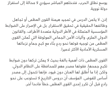
يوسع نطاق الحرب، فتدخلهم المباشر سيؤدي لا محالة إلى استفزاز
دولة نووية.
إذن، لا يكمن الدرس في تمجيد هيمنة القوى العظمى أو تجاهل
وظائفها الحقيقية في تحقيق الاستقرار، بل في الإصرار على الضوابط
المؤسسية المتمثلة في الأطر الدولية متعددة الأطراف، والقانون
الدولي الملزم، وآليات الأمن الجماعي الموثوقة التي تُمكن القوى
العظمى من توجيه قوتها نحو ردع بنّاء مع كبح جماح نزعاتها
العسكرية الأحادية الأكثر تدميرا.
القوى العظمى ذات أهمية بالغة بحيث لا يمكن تركها دون ضوابط
تكبح جمحها، فقوتها مصدر مهم للمحافظة على النظام الدولي،
ولكن إذا ما أُطلق لها العنان دون قيود، فإنها تتحول إلى مصدر
أساس للفوضى. المؤسف أن دروس التاريخ لا تستوعب على نحو
رادع قبل أن تكرر إحدى القوى العظمى خطأ فادحا آخر.