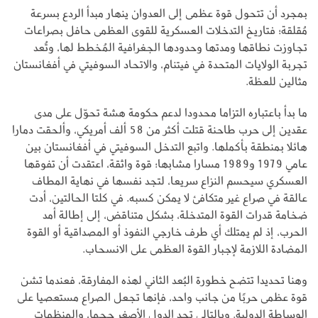
بمجرد أن تتحول قوة عظمى إلى العدوان ينهار مبدأ الردع بسرعة
مُقلقة؛ فتاريخ التدخلات العسكرية للقوى العظمى حافل بصراعات
تجاوزت نطاقها ومدتها وحدودها الجغرافية المُخطط لها، وتُعد
تجربة الولايات المتحدة في فيتنام، والاتحاد السوفيتي في أفغانستان
مثالين للعظة.
ما بدأ باعتباره التزاما محدودا لدعم حكومة هشة تحوّل على مدى
عقدين إلى حرب طاحنة قتلت أكثر من 58 ألف أمريكي، وألحقت دمارا
هائلا بمنطقة بأكملها. واتبع التدخل السوفيتي في أفغانستان بين
عامي 1979 و1989 مسارا مشابها؛ قوة واثقة، اعتقدت أن تفوقها
العسكري سيحسم النزاع سريعا، لتجد نفسها في نهاية المطاف
عالقة في صراع غير متكافئ لا يمكن كسبه. في كلتا الحالتين، أدت
ضخامة قدرات القوة المتدخلة، بشكل متناقض، إلى إطالة أمد
الحرب، إذ لم يمتلك أي طرف خارجي النفوذ أو المصداقية أو القوة
المضادة اللازمة لإجبار القوة العظمى على الانسحاب.
وهنا تحديدا تتضح خطورة البُعد الثاني لهذه المفارقة، فعندما تشن
قوة عظمى حربًا من جانب واحد، فإنها تجعل الصراع مستعصيا على
الوساطة الدولية. وبالتالي تجد الدول الأصغر حجما، والمنظمات