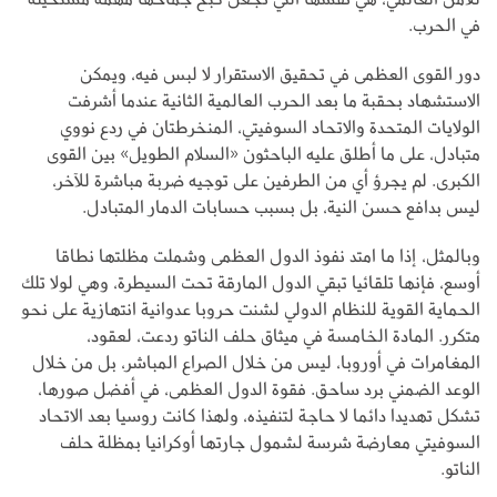
في الحرب.
دور القوى العظمى في تحقيق الاستقرار لا لبس فيه، ويمكن
الاستشهاد بحقبة ما بعد الحرب العالمية الثانية عندما أشرفت
الولايات المتحدة والاتحاد السوفيتي، المنخرطتان في ردع نووي
متبادل، على ما أطلق عليه الباحثون «السلام الطويل» بين القوى
الكبرى. لم يجرؤ أي من الطرفين على توجيه ضربة مباشرة للآخر،
ليس بدافع حسن النية، بل بسبب حسابات الدمار المتبادل.
وبالمثل، إذا ما امتد نفوذ الدول العظمى وشملت مظلتها نطاقا
أوسع، فإنها تلقائيا تبقي الدول المارقة تحت السيطرة، وهي لولا تلك
الحماية القوية للنظام الدولي لشنت حروبا عدوانية انتهازية على نحو
متكرر. المادة الخامسة في ميثاق حلف الناتو ردعت، لعقود،
المغامرات في أوروبا، ليس من خلال الصراع المباشر، بل من خلال
الوعد الضمني برد ساحق. فقوة الدول العظمى، في أفضل صورها،
تشكل تهديدا دائما لا حاجة لتنفيذه، ولهذا كانت روسيا بعد الاتحاد
السوفيتي معارضة شرسة لشمول جارتها أوكرانيا بمظلة حلف
الناتو.