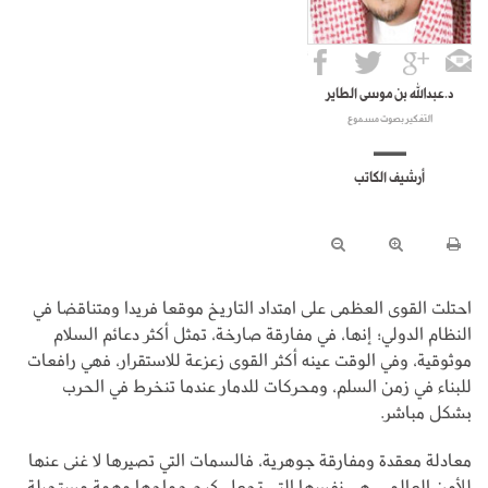
د.عبدالله بن موسى الطاير
التفكير بصوت مسموع
أرشيف الكاتب
احتلت القوى العظمى على امتداد التاريخ موقعا فريدا ومتناقضا في
النظام الدولي؛ إنها، في مفارقة صارخة، تمثل أكثر دعائم السلام
موثوقية، وفي الوقت عينه أكثر القوى زعزعة للاستقرار، فهي رافعات
للبناء في زمن السلم، ومحركات للدمار عندما تنخرط في الحرب
بشكل مباشر.
معادلة معقدة ومفارقة جوهرية، فالسمات التي تصيرها لا غنى عنها
للأمن العالمي، هي نفسها التي تجعل كبح جماحها مهمة مستحيلة