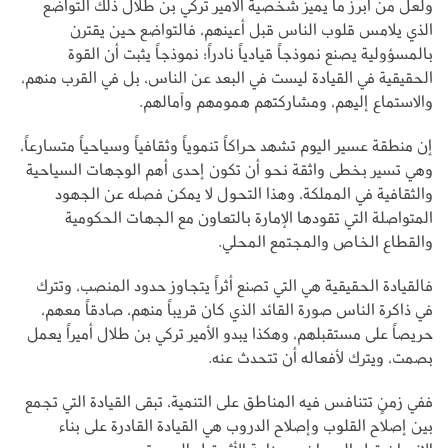
ولعل من أبرز ما يميز شخصية الأمير تركي بن طلال ذلك التواضع
الذي يلامس قلوب الناس قبل أعينهم، فالتواضع حين يقترن
بالمسؤولية يصنع نموذجاً قيادياً نادراً؛ نموذجاً يثبت أن القوة
الحقيقية في القيادة ليست في البعد عن الناس، بل في القرب منهم،
والاستماع إليهم، ومشاركتهم همومهم وآمالهم.
إن منطقة عسير اليوم تشهد حراكاً تنموياً وثقافياً وسياحياً متسارعاً،
وهي تسير بخطى واثقة نحو أن تكون إحدى أهم الوجهات السياحية
والثقافية في المملكة، وهذا التحول لا يمكن فصله عن الجهود
المتواصلة التي تقودها الإمارة بالتعاون مع الجهات الحكومية
والقطاع الخاص والمجتمع المحلي.
فالقيادة الحقيقية هي التي تصنع أثراً يتجاوز حدود المنصب، وتترك
في ذاكرة الناس صورة القائد الذي كان قريباً منهم، صادقاً معهم،
حريصاً على مستقبلهم، وهكذا يبدو الأمير تركي بن طلال أميراً يعمل
بصمت، ويترك لأفعاله أن تتحدث عنه.
ففي زمنٍ تتنافس فيه المناطق على التنمية، تبقى القيادة التي تجمع
بين إصلاح القلوب وإصلاح الدروب هي القيادة القادرة على بناء