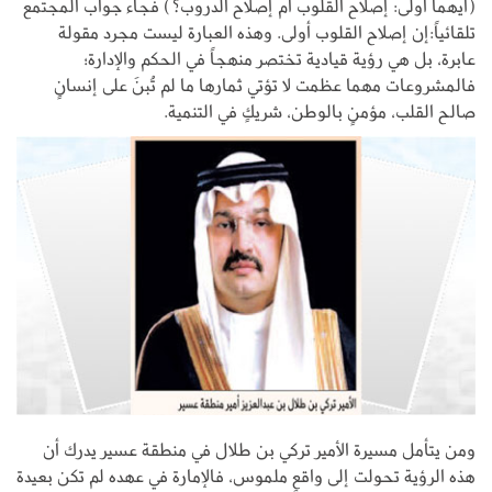
(أيهما أولى: إصلاح القلوب أم إصلاح الدروب؟) فجاء جواب المجتمع
تلقائياً:إن إصلاح القلوب أولى. وهذه العبارة ليست مجرد مقولة
عابرة، بل هي رؤية قيادية تختصر منهجاً في الحكم والإدارة؛
فالمشروعات مهما عظمت لا تؤتي ثمارها ما لم تُبنَ على إنسانٍ
صالح القلب، مؤمنٍ بالوطن، شريكٍ في التنمية.
ومن يتأمل مسيرة الأمير تركي بن طلال في منطقة عسير يدرك أن
هذه الرؤية تحولت إلى واقعٍ ملموس، فالإمارة في عهده لم تكن بعيدة