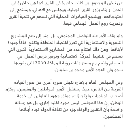
عن نبض المجتمع، بل كانت حاضرة في القرى كما هي حاضرة في
المدن، رأيناه يزور القرى الجبلية، ويجلس مع الأهالي، ويستمع إلى
احتياجاتهم، ويشجع المبادرات المحلية التي تسهم في تنمية القرى
وتحريك روح العمل الجماعي فيها.
ولم يقف الأمر عند التواصل المجتمعي، بل امتد إلى دعم المشاريع
التنموية والاستثمارية التي تعزز اقتصاد المنطقة وتفتح آفاقاً جديدة
لأبنائها، ومن ذلك افتتاح عدد من المشاريع الاستثمارية الكبرى التي
تسهم في تنشيط الحركة الاقتصادية وتوفير فرص العمل، في
انسجام واضح مع مستهدفات رؤية المملكة 2030 التي يقودها
سمو ولي العهد الأمير محمد بن سلمان.
وفي المجلس العام بالإمارة تتجلى صورة أخرى من صور القيادة
القريبة من الناس؛ حيث يستقبل الأمير المواطنين والمقيمين، ويكرّم
أصحاب المبادرات والإنجازات، ويقدّر جهود العاملين في خدمة
الوطن، إن هذا المجلس ليس مجرد تقليد إداري، بل هو رسالة
واضحة بأن التقدير والوفاء جزء من ثقافة الدولة تجاه أبنائها
المخلصين.