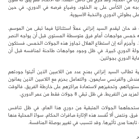
وجه من الكأس على يد الخلود، وضياع فرصه في الدوري، في حين
لى بطولتي الدوري والنخبة الآسيوية.
قد حان ليقدم السيد إنزاغي عملاً استثنائيًا فيما تبقى من الموسم،
له خمس مواجهات أمام فرق متوسطة المستوى قبل أن يواجه النصر
في الجولة الـ32. وأجزم أنه إن استطاع الهلال تجاوز هذه الجولات الخمس، فستكون
ة الدوري كبيرة، في ظل وجود مواجهات طاحنة لمنافسه قبل أن
اية الدوري بجولتين.
ية تطالب السيد إنزاغي بمنح عدد من اللاعبين الذين أثبتوا جودتهم
مندش والفرنسي سايمون، والتعامل بحزم مع اللاعبين الذين يعانون
وياتهم، وتحفيزهم لاستعادة مراكزهم على خارطة الفريق، فالوقت
التفريط، في ظل تبقي 8 جولات فقط من عمر الدوري.
ستحملهما الجولات المتبقية من دوري هذا العام، في ظل تنافس
ق، ونتمنى ألا تُفسد هذه الإثارة صافرات الحكام، سواءً المحلية منها
ث تابعنا مدى تأثيرها، وقد تتسبب في تغيير بوصلة المنافسة.