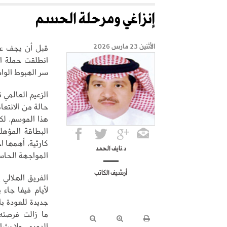
إنزاغي ومرحلة الحسم
قبل أن يجف عر
الأثنين 23 مارس 2026
انطلقت حملة ان
سر الهبوط الواض
الزعيم العالمي
حالة من الانتعا
هذا الموسم. لك
البطاقة المؤه
كارثية، أهمها 
د.نايف الحمد
المواجهة الحاس
أرشيف الكاتب
الفريق الهلالي 
لأيام فيفا جاء
جديدة للعودة با
ما زالت فرصته 
الدوري، ولا يشا