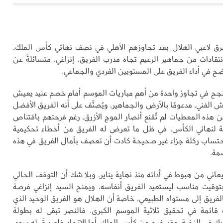
ق لاعبي الهلال بعد تجاوزهم الأهلي في نصف نهائي كأس الملك،
تقادات من جماهير الزعيم تجاه مدرب الفريق، إنزاغي، متسائلةً عن
ح في أداء الفريق على المستويين الفردي والجماعي.
 نجح في تجاوز واحدة من أهم مباريات الموسم أمام خصم عنيد يعيش
ش الفني، مدعومًا بالأرض والجماهير، ويُصنَّف على أنه الفريق الأفضل
ن هذه المعطيات لم تُقنع أنصار الموج الأزرق، رغم فرحتهم باقتناص
لة لنهائي الكأس، في ظل ما تعرض له الفريق من أخطاء تحكيمية
احتساب ركلة جزاء غير صحيحة كادت أن تعصف بآمال الفريق في هذه
مة.
يعاني من هبوط في أدائه منذ نهاية يناير، وبلا شك أن التوقف الحالي
 بتوقيت مناسب ليستعيد الفريق أنفاسه، ويمنح السيد إنزاغي فرصة
لفريق إلى مستواه الطبيعي، خاصة أن الهلال هو الفريق الوحيد الذي
قائمة في تحقيق ثلاثية الموسم الكبرى. فالنصر تبقى له بطولة
رك في النخبة، وقد خرج من كأس الملك، أما الاتحاد فلم يبقَ له سوى