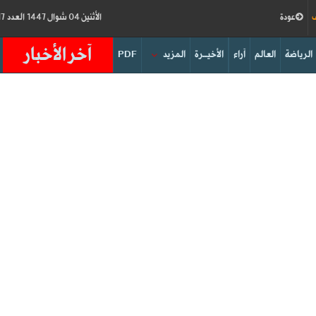
ف
عودة
الأثنين 04 شوال 1447 العدد 19217
آخر الأخبار
الرياضة
العالم
آراء
الأخيــرة
المزيد
PDF