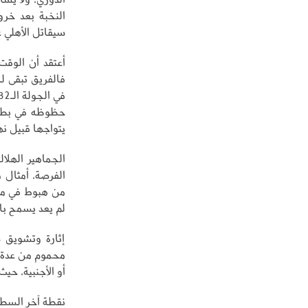
النخبة بعد خر
سيقاتل الأهلي ع
أعتقد أن الوقت 
فالفريق تبقى 
حظوظه في بطول
يتواجها قبيل نه
الجماهير الهلال
الفرصة، أمثال 
من هبوط في مست
لم يعد يسمح بالمزيد من 
إثارة وتشويق 
محموم من عدة فر
أو الأجنبية، حي
نقطة آخر السطر