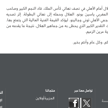
ال أمام الأهلي في نصف نهائي كأس الملك، قاد النجم الكبير وصاحب
 المغربي ياسين بونو، الهلال وحمله إلى نهائي البطولة، إثر تصديه
مي الأهلي توني وجالينو، ليؤكد القيمة الفنية العالية التي يتمتع بها،
التقدير الكبير الذي يحظى به من جماهير الهلال، نتيجة ما يقدمه من
 عرين الزعيم.
كم، وكل عام وأنتم بخير.
تواصل معنا عبر
منتجاتنا
ات
الجزيرة أونلاين
سسة
ال
ال