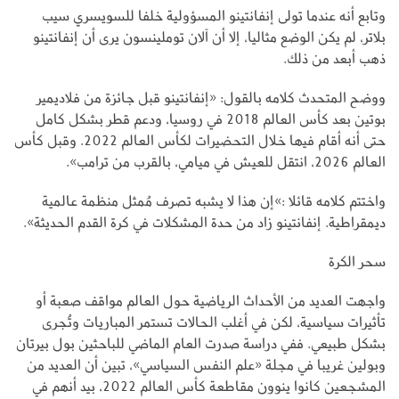
وتابع أنه عندما تولى إنفانتينو المسؤولية خلفا للسويسري سيب
بلاتر، لم يكن الوضع مثاليا، إلا أن آلان توملينسون يرى أن إنفانتينو
ذهب أبعد من ذلك.
ووضح المتحدث كلامه بالقول: «إنفانتينو قبل جائزة من فلاديمير
بوتين بعد كأس العالم 2018 في روسيا، ودعم قطر بشكل كامل
حتى أنه أقام فيها خلال التحضيرات لكأس العالم 2022. وقبل كأس
العالم 2026، انتقل للعيش في ميامي، بالقرب من ترامب».
واختتم كلامه قائلا :»إن هذا لا يشبه تصرف مُمثل منظمة عالمية
ديمقراطية. إنفانتينو زاد من حدة المشكلات في كرة القدم الحديثة».
سحر الكرة
واجهت العديد من الأحداث الرياضية حول العالم مواقف صعبة أو
تأثيرات سياسية، لكن في أغلب الحالات تستمر المباريات وتُجرى
بشكل طبيعي. ففي دراسة صدرت العام الماضي للباحثين بول بيرتان
وبولين غريبا في مجلة «علم النفس السياسي»، تبين أن العديد من
المشجعين كانوا ينوون مقاطعة كأس العالم 2022، بيد أنهم في