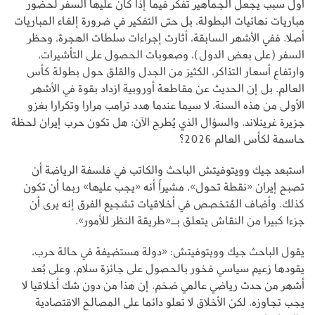
أول سبب يجعل الجماهير تفكر فيما إذا كان عليها السفر لحضور
مباريات نهائيات البطولة، بل حتى التفكير في ضرورة إلغاء المباريات
أصلا. ففي الأشهر السابقة، أثارت إجراءات سلطات الهجرة، وحظر
السفر (على بعض الدول)، وصعوبات الحصول على التأشيرات،
وارتفاع أسعار التذاكر، الكثيرَ من الجدل والقلق حول بطولة كأس
العالم. بل إن الحديث عن مقاطعة أوروبية ازداد بقوة في الأشهر
الأولى من هذه السنة، لا سيما عندما هدد ترامب مرارا وتكرارا بغزو
جزيرة غرينلاند. والسؤال الذي يُطرح الآن: هل تكون حرب إيران لحظة
حاسمة لكأس العالم 2026؟
استبعد جيك وويتوفيتش الباحث والكاتب في فلسفة الرياضة أن
تصبح إيران «نقطة تحول»، مشيراً أنه «يجب عليها» ربما أن تكون
كذلك. وأضاف المُتخصص في أخلاقيات تشجيع الفرق إنه يرى أن
جزءا كبيرا من النقاش يتعلق بــ«طريقة النظر للأمور».
يقول الباحث جيك وويتوفيتش: «دولة مستضيفة في حالة حرب،
يقودها زعيم سياسي فخور بالحصول على جائزة سلام، وعلى بُعد
أشهر من حدث رياضي عالمي ضخم. إن هذا من دون شك أخلاقيا لا
يجب تجاوزه. لكن الأخلاق لا تعلو دائما على المصالح الاقتصادية