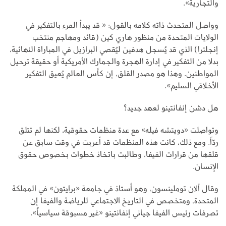
والتجارية».
وواصل المتحدث ذاته كلامه بالقول: « قد يبدأ المرء بالتفكير في
الولايات المتحدة من منظور هاري كين (قائد ومهاجم منتخب
إنجلترا) الذي قد يُسجل هدفين ليُقصي البرازيل في المباراة النهائية،
بدلا من التفكير في إدارة الهجرة والجمارك الأمريكية أو حقيقة ترحيل
المواطنين. وهذا هو مصدر القلق، إن كأس العالم يُعيق التفكير
الأخلاقي السليم».
هل دشن إنفانتينو لعهد جديد؟
وتواصلت «دويتشه فيله» مع عدة منظمات حقوقية، لكنها لم تتلق
ردّاً. ومع ذلك، كانت هذه المنظمات قد أعربت في وقت سابق عن
قلقها من قرارات الفيفا، وطالبت باتخاذ خطوات بخصوص حقوق
الإنسان.
وقال آلان توملينسون، وهو أستاذ في جامعة «برايتون» في المملكة
المتحدة، ومتخصص في التاريخ الاجتماعي للرياضة والفيفا إن
تصرفات رئيس الفيفا جياني إنفانتينو «غير مسبوقة سياسياً».