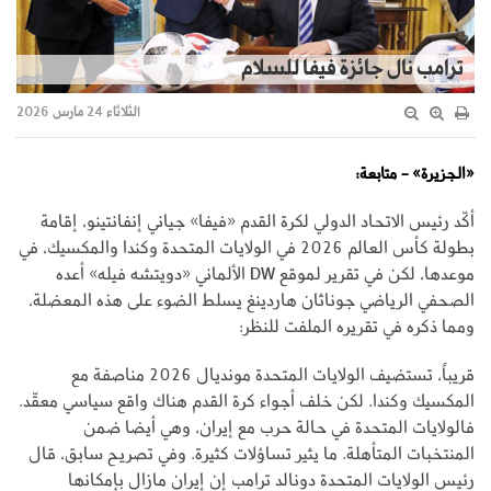
ترامب نال جائزة فيفا للسلام
الثلاثاء 24 مارس 2026
«الجزيرة» - متابعة:
أكّد رئيس الاتحاد الدولي لكرة القدم «فيفا» جياني إنفانتينو، إقامة
بطولة كأس العالم 2026 في الولايات المتحدة وكندا والمكسيك، في
موعدها، لكن في تقرير لموقع DW الألماني «دويتشه فيله» أعده
الصحفي الرياضي جوناثان هاردينغ يسلط الضوء على هذه المعضلة،
ومما ذكره في تقريره الملفت للنظر:
قريباً، تستضيف الولايات المتحدة مونديال 2026 مناصفة مع
المكسيك وكندا. لكن خلف أجواء كرة القدم هناك واقع سياسي معقّد.
فالولايات المتحدة في حالة حرب مع إيران، وهي أيضا ضمن
المنتخبات المتأهلة. ما يثير تساؤلات كثيرة. وفي تصريح سابق، قال
رئيس الولايات المتحدة دونالد ترامب إن إيران مازال بإمكانها