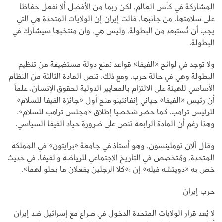
المشاركة في كأس العالم، لكن ربما من الأفضل ألا تفعل حفاظا
على سلامتها. من جانبها، قالت إيران إن الولايات المتحدة هي التي
يجب أن تُستبعد من البطولة، وليس هي، وان منتخبها سيشارك في
البطولة.
ولا توجد في لوائح «الفيفا» قواعد تمنع دولة مستضيفة من تنظيم
البطولة وهي في حالة حرب. ومع ذلك، تنص المادة الثالثة من النظام
الأساسي للهيئة على الالتزام بالمعايير الدولية لحقوق الإنسان، علماً
أن رئيس «الفيفا» جياني إنفانتينو منح أول «جائزة الفيفا للسلام»
للرئيس ترامب. كما حضر شخصيا إطلاق «مجلس ترامب للسلام».
وهذا رغم أن المادة الرابعة تنص على ضرورة حياد الفيفا السياسي.
وقال آلان توملينسون، وهو أستاذ في جامعة «برايتون» في المملكة
المتحدة، ومُتخصص في التاريخ الاجتماعي للرياضة والفيفا، في حديث
خص به «دويتشه فيله» إن :»كلا الرجلين يفعلان ما يحلو لهما».
حرب إيران
لا يُعد قرار الولايات المتحدة الدخول في صراع مع إسرائيل ضد إيران