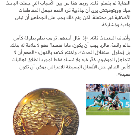
النهاية لم يفعلوا ذلك. وربما هذا من بين الأسباب التي جعلت الباحث
جيك وويتوفيتش يرى أن جاذبية كرة القدم تجعل المقاطعات
الأخلاقية غير محتملة، لكن رغم ذلك يجب على الجماهير أن تبقى
واعية ومُشاركة.
وأضاف المتحدث ذاته: «إذا قال أحدهم: ترامب نظم بطولة كأس
عالم رائعة، فالرد يجب أن يكون: ماذا تقصد؟ فهو لا علاقة له بذلك،
بل يُحاول استغلال الحدث». واختتم كلامه بالقول: «المهم أن لا
تتجاهل الموضوع. فكّر فيه ولا تنساه فقط لمجرد انطلاق نهائيات
كأس العالم. حتى الأفعال البسيطة للاعتراض يمكن أن تكون
مفيدة».