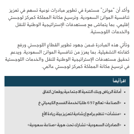
وأكد أن “موانئ” مستمرة في تطوير مبادرات نوعية تسهم في تعزيز
تنافسية الموانئ السعودية، وترسيخ مكانة المملكة كمركز لوجستي
إقليمي، بما يتماشى مع مستهدفات الإستراتيجية الوطنية للنقل
والخدمات اللوجستية.
وتأتي هذه المبادرة ضمن جهود تطوير القطاع اللوجستي ورفع
كفاءته التشغيلية، بما يعزز من تنافسية الموانئ السعودية، ويدعم
تحقيق مستهدفات الإستراتيجية الوطنية للنقل والخدمات اللوجستية
في ترسيخ مكانة المملكة كمركز لوجستي عالمي.
اقرأ أيضاً
أمانة الرياض وبنك التنمية الاجتماعية يوقعان اتفاق
«الصناعة» تعالج 697 طلبًا لخدمة الفسح الكيميائي خ
«منشآت» تنظم برامج إرشادية لتعزيز بيئة ريادة الأع
«الصادرات السعودية» تشارك تحت هوية «صناعة سعودية»