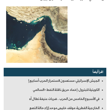
اقرأ أيضاً
الجيش الإسرائيلي: مستعدون لاستمرار الحرب أسابيع إ
الكويتية للبترول: إخماد حريق ناقلة النفط «السالمي
في الأسبوع الخامس من الحرب .. ضربات عنيفة تطال أه
الخارجية القطرية: موقف خليجي موحد إزاء حالة التصع