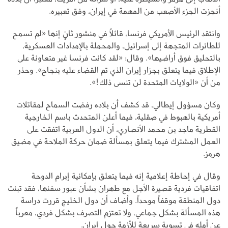
أنجزت الجزء الأصعب من المهمة في إيران، وفق تعبيره.
وانتقد الرئيس الأمريكي فرنسا، قائلاً في منشور ثانٍ إنها «لم تسمح
للطائرات المتجهة إلى إسرائيل، والمحملة بالإمدادات العسكرية،
بالتحليق فوق أراضيها». وقال: «لقد كانت فرنسا غير متعاونة على
الإطلاق فيما يتعلق بجزار إيران الذي تم القضاء عليه بنجاح». وحذر
من أن «الولايات المتحدة لن تنسى ذلك!».
وكان مسؤول إيطالي، قد كشف أن بلاده رفضت السماح لمقاتلات
أمريكية بالهبوط في صقلية، فيما أعلن المتحدث باسم الخارجية
القطرية ماجد بن محمد الأنصاري، أن الدول العربية اتفقت على
العمل المشترك فيما يتعلق بمسألة ضمان حركة الملاحة في مضيق
هرمز.
وقال في إحاطة إعلامية إنه فيما يتعلق بإمكانية إبرام الدوحة
اتفاقيات فردية قصيرة الأجل مع طهران بشأن عبور سفنها، فقد تبنت
دول المنطقة موقفاً موحداً. وأضاف أن دول الخليج قررت دراسة
هذه المسألة بشكل جماعي، ولا تعتزم التصرف بشكل فردي، معرباً
عن أمله في تسوية سريعة للأزمة حول إيران.