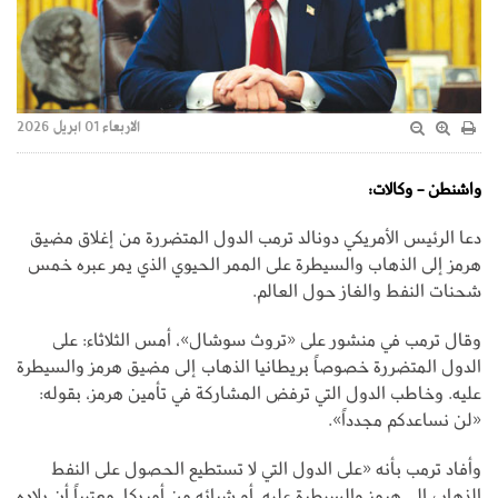
الاربعاء 01 ابريل 2026
واشنطن - وكالات:
دعا الرئيس الأمريكي دونالد ترمب الدول المتضررة من إغلاق مضيق
هرمز إلى الذهاب والسيطرة على الممر الحيوي الذي يمر عبره خمس
شحنات النفط والغاز حول العالم.
وقال ترمب في منشور على «تروث سوشال»، أمس الثلاثاء: على
الدول المتضررة خصوصاً بريطانيا الذهاب إلى مضيق هرمز والسيطرة
عليه. وخاطب الدول التي ترفض المشاركة في تأمين هرمز، بقوله:
«لن نساعدكم مجدداً».
وأفاد ترمب بأنه «على الدول التي لا تستطيع الحصول على النفط
الذهاب إلى هرمز والسيطرة عليه، أو شرائه من أمريكا، معتبراً أن بلاده