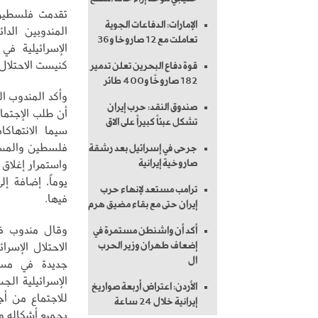
تقدمت فلسطين 
الإمارات: الدفاعات الجوية
المندوبين الد
تعاملت مع 12 صاروخا و36
الإسرائيلية في
كنيست الاحتلال
قوة دفاع البحرين تعلن تدمير
182 صاروخًا و400 طائر
وأكد المندوب ا
صندوق النقد: حرب إيران
أن طلب الإجتما
تشكل عبئاً كبيراً على الاق
سيما الانتهاك
فلسطين والمساس
جرحى في إسرائيل بعد رشقة
صاروخية إيرانية
يوماً، إضافة إ
ترامب مستعد لإنهاء حرب
فيها.
إيران حتى مع بقاء مضيق هرم
وقال مندوب فل
أكد أن واشنطن مستمرة في
الاحتلال الإسر
إضعاف طهران وزير الحرب
ال
جديدة في مسلس
الإسرائيلية الج
الأردن: اعتراض أربعة صواريخ
للاجتماع من أج
إيرانية خلال 24 ساعة
بجميع أشكاله و