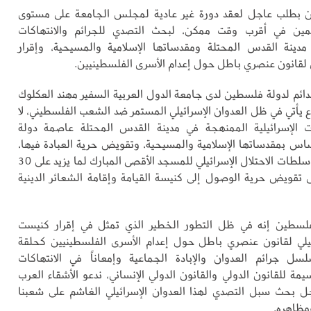
بطلب عاجل لعقد دورة غير عادية لمجلس الجامعة على مستوى
ائمين في أقرب وقت ممكن، لبحث التصدي للجرائم والانتهاكات
 مدينة القدس المحتلة ومقدساتها الإسلامية والمسيحية، وإقرار
 لقانون عنصري باطل حول إعدام الأسرى الفلسطينيين.
لدائم لدولة فلسطين لدى جامعة الدول العربية السفير مهند العكلوك
ع يأتي في ظل العدوان الإسرائيلي المستمر ضد الشعب الفلسطيني، لا
ات الإسرائيلية الممنهجة في مدينة القدس المحتلة عاصمة دولة
 بمقدساتها الإسلامية والمسيحية، وتقويض حرية العبادة فيها،
واستمرار إغلاق سلطات الاحتلال الإسرائيلي للمسجد الأقصى المبارك لما يزيد على 30
لى تقويض حرية الوصول إلى كنيسة القيامة وإقامة الشعائر الدينية
سطين إنه في ظل التطور الخطير الذي تمثل في إقرار كنيست
ائيلي لقانون عنصري باطل حول إعدام الأسرى الفلسطينيين كحلقة
ل جرائم العدوان والإبادة الجماعية وإمعاناً في الانتهاكات
سيمة للقانون الدولي والقانون الدولي الإنساني، ندعو الأشقاء العرب
ل بحث سبل التصدي لهذا العدوان الإسرائيلي الغاشم على شعبنا
مظاهره.