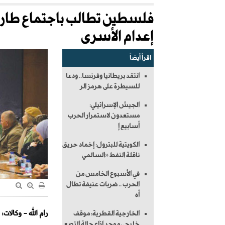
فلسطين تطالب باجتماع طارئ
إعدام الأسرى
اقرأ أيضاً
انتقد بريطانيا وفرنسا.. ودعا
للسيطرة على هرمز الر
الجيش الإسرائيلي:
مستعدون لاستمرار الحرب
أسابيع إ
الكويتية للبترول: إخماد حريق
ناقلة النفط «السالمي
في الأسبوع الخامس من
الحرب .. ضربات عنيفة تطال
أه
رام الله - وكالات:
الخارجية القطرية: موقف
خليجي موحد إزاء حالة التصع