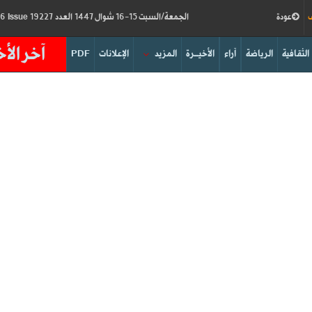
ف
عودة
الجمعة/السبت 15-16 شوال 1447 العدد 19227
Friday/Saturday 03-04/04/2026
Issue
آخر الأخ
الثقافية
الرياضة
آراء
الأخيــرة
المزيد
الإعلانات
PDF