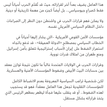
هذا العامل يضيف بعداً آخر لقراراته، حيث قد تُقدَّم الحرب أحياناً ليس
فقط كصراع جيوسياسي… بل أيضاً كجزء من مهمة تاريخية أو دينية.
ولا يمكن فهم قرارات الحرب في واشنطن دون النظر إلى الصراعات
داخل النظام السياسي الأمريكي نفسه.
مؤسسات الأمن القومي الأمريكية -التي يشار إليها أحياناً في
الخطاب السياسي بمصطلح «الدولة العميقة»- قد تدفع باتجاه
استمرار الضغط على إيران لأسباب إستراتيجية تتعلق بأمن إسرائيل
ومنع طهران من امتلاك قدرات نووية.
وقرارات الحرب في الولايات المتحدة غالباً ما تكون نتيجة توازن معقد
بين حسابات البيت الأبيض وضغوط المؤسسات الأمنية والعسكرية.
لكن شخصية ترامب السياسية المعروفة بعدم الانضباط الكامل
للمؤسسات التقليدية تجعل هذا العامل معقداً؛ فهو قد يستجيب
لهذه الضغوط… أو قد ينقلب عليها فجأة ليظهر بمظهر الرئيس الذي
يتخذ قراراته بشكل مستقل.