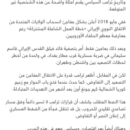
وتاريخ ترامب السياسي يقدم أمثلة واضحة عن هذه الشخصية غير
المتوقعة.
ففي مايو 2018 أعلن بشكل مفاجئ انسحاب الولايات المتحدة من
الاتفاق النووي الإيراني «خطة العمل الشاملة المشتركة» رغم
معارضة معظم الحلفاء الأوروبيين.
وبعد ذلك بعامين فقط، أمر بتصفية قائد فيلق القدس الإيراني قاسم
سليماني في ضربة عسكرية قرب مطار بغداد، في واحدة من أخطر
لحظات التصعيد بين واشنطن وطهران.
لكن في المقابل، أظهر ترامب قدرة على الانتقال المفاجئ من
التصعيد إلى التفاوض، كما حدث عندما فتح باب الحوار مع زعيم
كوريا الشمالية كيم جونغ أون بعد أشهر من التهديدات المتبادلة.
هذا النمط المتقلب يكشف أن قرارات ترامب لا تسير دائماً وفق مسار
تصاعدي تقليدي للحروب، بل قد تنتقل فجأة من الضغط العسكري
إلى إعلان النصر أو التفاوض.
وهناك أيضاً بعد اقتصادي وسياسي مهم في هذه الحرب.