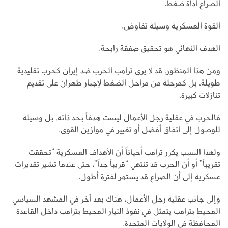
الصراع أداة ضغط.
القوة العسكرية وسيلة تفاوض.
الهدف النهائي هو تحقيق صفقة رابحة.
ومن هذا المنظور، قد لا يرى ترامب الحرب ضد إيران كحرب تقليدية
طويلة، بل كمرحلة من مراحل الضغط لإجبار طهران على تقديم
تنازلات كبيرة.
فالحرب في عقلية رجل الأعمال ليست هدفاً بحد ذاته، بل وسيلة
للوصول إلى اتفاق أفضل أو تغيير في موازين القوى.
ولهذا السبب يكرر ترامب أحياناً أن الأهداف العسكرية “تحققت
تقريباً” أو أن الحرب قد تنتهي “قريباً جداً”، حتى عندما تشير تقديرات
عسكرية إلى أن الصراع قد يستمر لفترة أطول.
وإلى جانب عقلية رجل الأعمال، هناك بعد آخر في المشهد السياسي
المحيط بترامب يتمثل في نفوذ التيار المحيط بترامب داخل القاعدة
المحافظة في الولايات المتحدة.