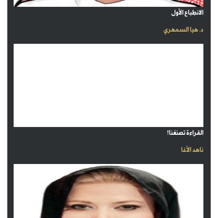
الانطِباع الأول
د. هيا السمهري
القراءة تصنعُنا!
ناهد الأغا