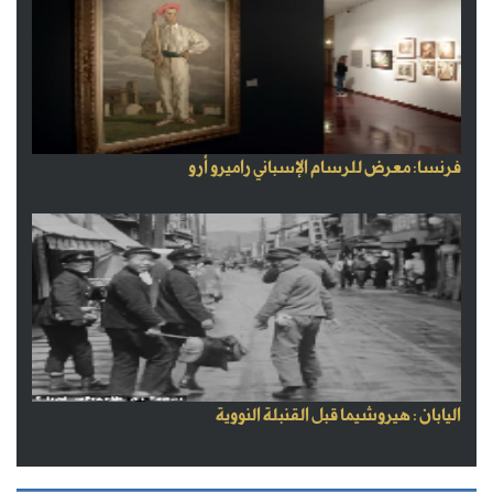
فرنسا: معرض للرسام الإسباني راميرو أرو
اليابان : هيروشيما قبل القنبلة النووية