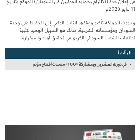
في إعلان جدة (الالتزام بحماية المدنيين في السودان) الموقّع بتاريخ
11 مايو 2023م.
وجددت المملكة تأكيد موقفها الثابت الداعي إلى الحفاظ على وحدة
السودان ومؤسساته الشرعية، فذلك هو السبيل الوحيد لتلبية
تطلعات الشعب السوداني الكريم في تحقيق أمنه واستقراره.
اقرأ أيضاً
في دورته العشرين وبمشاركة «100» متحدث افتتاح مؤتم