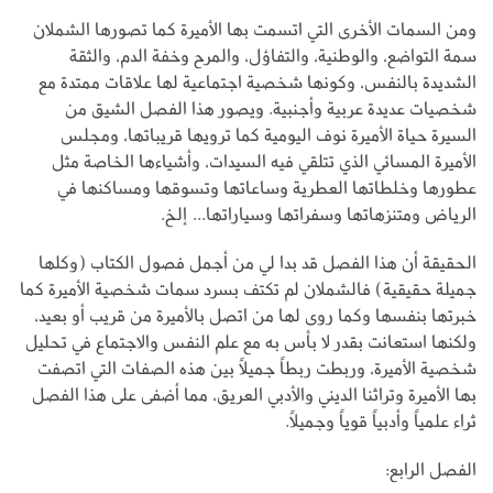
ومن السمات الأخرى التي اتسمت بها الأميرة كما تصورها الشملان
سمة التواضع، والوطنية، والتفاؤل، والمرح وخفة الدم، والثقة
الشديدة بالنفس، وكونها شخصية اجتماعية لها علاقات ممتدة مع
شخصيات عديدة عربية وأجنبية. ويصور هذا الفصل الشيق من
السيرة حياة الأميرة نوف اليومية كما ترويها قريباتها، ومجلس
الأميرة المسائي الذي تتلقي فيه السيدات، وأشياءها الخاصة مثل
عطورها وخلطاتها العطرية وساعاتها وتسوقها ومساكنها في
الرياض ومتنزهاتها وسفراتها وسياراتها... إلخ.
الحقيقة أن هذا الفصل قد بدا لي من أجمل فصول الكتاب (وكلها
جميلة حقيقية) فالشملان لم تكتف بسرد سمات شخصية الأميرة كما
خبرتها بنفسها وكما روى لها من اتصل بالأميرة من قريب أو بعيد،
ولكنها استعانت بقدر لا بأس به مع علم النفس والاجتماع في تحليل
شخصية الأميرة، وربطت ربطاً جميلاً بين هذه الصفات التي اتصفت
بها الأميرة وتراثنا الديني والأدبي العريق، مما أضفى على هذا الفصل
ثراء علمياً وأدبياً قوياً وجميلاً.
الفصل الرابع: