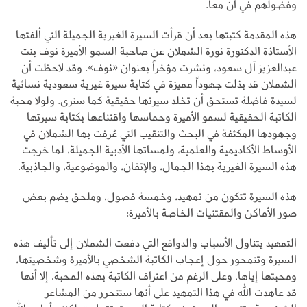
وفضولهم في آن معاً.
هذه المقدمة كتبتها بعد أن قرأت السيرة الغيرية الجميلة التي ألفتها
الأستاذة الدكتورة نورة الشملان عن صاحبة السمو الأميرة نوف بنت
عبدالعزيز آل سعود، ونشرت مؤخراً بعنوان «نوف». وقد لاحظت أن
الشملان قد بذلت جهوداً مميزة في كتابة سيرة غيرية سعودية نسائية
لسيدة فاضلة تستحق أن تخلد سيرتها حقيقية كما سنرى. ولولا محبة
الكاتبة الحقيقية لسمو الأميرة وحماسها واقتناعها بكتابة سيرتها
وجهودها المكثفة في البحث والتنقيب التي عُرفت بها الشملان في
الأوساط الأكاديمية والعلمية، ولمساتها الأدبية الجميلة، لما خرجت
هذه السيرة الغيرية بهذا الجمال، والإتقان، والموضوعية، والجاذبية.
هذه السيرة تتكون من تمهيد، وخمسة فصول، وملحق يضم بعض
صور الأماكن والمقتنيات الخاصة بالأميرة:
التمهيد يتناول الأسباب والدوافع التي دفعت الشملان إلى تأليف هذه
السيرة وتتمحور حول إعجاب الكاتبة الشخصي بالأميرة وشخصيتها،
ومحبتها إياها، وعلى الرغم من اعتراف الكاتبة بهذه المحبة، إلا أنها
قد عاهدت الله في هذا التمهيد على أنها ستتحرر من المشاعر