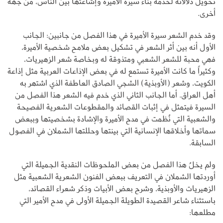
تحويل دلالاته لخدمة بناء سيرة الأميرة وإشاعتها بين الناس، من جهة
أخرى.
وقد خدم الشعر سيرة الأميرة في هذا الفصل من جانبين: الجانب
الأول أنه بين أثر الشعر في تشكيل بعض ملامح شخصية الأميرة،
فهي محبة للشعر الشعبي ومتذوقة له وبخاصة شعر الزهيريات،
وكثيراً ما كانت الأميرة تستمع له في بعض الإذاعات العربية مثل إذاعة
الكويت، وشعر (الأوبذية) الشجي الصادق العاطفة الذي اشتهر به
أهل العراق. أما الجانب الثاني الذي خدم فيه الشعر هذا الفصل من
السيرة فيتمثل في إثبات القصائد والمقطوعات الشعرية الفصيحة
والشعبية التي نُظمت في مدح الأميرة والإشادة بشخصيتها وببعض
سماتها وأخلاقها الإنسانية التي بينتها وحللتها الشملان في الفصول
السابقة.
ولم يخلُ هذا الفصل من بعض الملحوظات النقدية الجميلة التي
أوردتها الشملان في التعريف ببعض الفنون الشعرية الشعبية مثل
الزهيريات والأوبذية، وشرح بعض الأبيات وذكر شعراء القصائد،
باستثناء شاعر القصيدة الطويلة الجميلة الأولى في مدح الأمير التي
مطلعها: