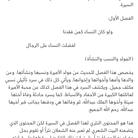
السيرة.
الفصل الأول:
ولو كان النساء كمن فقدنا
لفضلت النساء على الرجال
(المولد والنسب والنشأة)
يخصص هذا الفصل للحديث عن مولد الأميرة ونسبها ونشأتها، وعن
والدها وأمها وأخواتها وإخوانها، ويأتي كل ذلك في سرد تأثيلي نسبي
مكثف جميل. ويكشف السرد في هذا الفصل كذلك عن محبة الأميرة
لعائلتها الكبيرة من الأحفاد والأسباط، كما يسرد حادثة وفاة أختها
صيتة وأخوها الملك عبدالله، ثم وفاتها هي ودفنها بجانب قبر أخيها
عبدالله، رحم الله الجميع.
هذا هو المحتوى النثري لهذا الفصل في السيرة لكن المحتوى الذي
يتضمنه البيت الشعري لم تعبر عنه الشملان نثراً أو تقوم بحل
مضامينه الجميلة نثراً، بل تركت ذلك للقارئ ليسقطها على قراءته