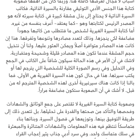
أسباب لا مجال لعرضها كاملة هنا، وربما كان من أهمها صعوبة
كتابة هذا الجنس الأدبي التوثيقي مقارنة بالسيرة الذاتية، فكاتب
السيرة الذاتية لا يحتاج إلى بذل مشقة كبيرة في كتابة سيرته لأنه هو
المصدر الرئيس لكتابتها وهو -كما يعتقد- أعرف بنفسه من غيره،
أما كتابة السيرة الغيرية لشخص ما فتتطلب من كاتبها جهوداً
مضاعفة لكي ينجزها، وذلك لتعدد مصادرها وتنوعها وتفرقها، هذا إن
كانت هذه المصادر متوافرة أصلاً ويمكن العثور عليها، ولنا أن نتخيل
حجم المشقة عندما تكون هذه المصادر قليلة وشحيحة ومتضاربة،
لاشك في أن الأمر في هذه الحالة سيكون شاقاً على الكاتب في الجمع
وفي التحليل وفي رسم الصورة الكلية للشخصية التي يترجم لها أو
يكتب سيرتها، هذا في حال كون هذه السيرة الغيرية هي الأولى، فما
بالنا إذا كانت هناك سيرغيرية أخرى لهذه الشخصية المترجم له من
قبل، لا أشك في أن الصعوبة ستكون مضاعفة مراراً.
وصعوبة كتابة السيرة الغيرية لا تقتصر على جمع الوثائق والشهادات
وفحصها والتأكد من صحتها والقدرة على تحليلها، بل تتعدى ذلك إلى
طريقة التوفيق بينها، وتوزيعها في فصول السيرة، وبنائها بناء
متماسكاً تنتظم فيه هذه المعلومات والشهادات المتناثرة والمبعثرة
في سلك متماسك واحد، وفي سرد أدبي جذاب يثير إعجاب القراء