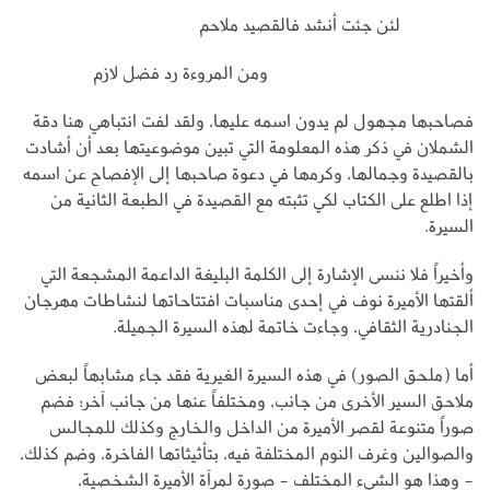
لئن جئت أنشد فالقصيد ملاحم
ومن المروءة رد فضل لازم
فصاحبها مجهول لم يدون اسمه عليها، ولقد لفت انتباهي هنا دقة
الشملان في ذكر هذه المعلومة التي تبين موضوعيتها بعد أن أشادت
بالقصيدة وجمالها، وكرمها في دعوة صاحبها إلى الإفصاح عن اسمه
إذا اطلع على الكتاب لكي تثبته مع القصيدة في الطبعة الثانية من
السيرة.
وأخيراً فلا ننسى الإشارة إلى الكلمة البليغة الداعمة المشجعة التي
ألقتها الأميرة نوف في إحدى مناسبات افتتاحاتها لنشاطات مهرجان
الجنادرية الثقافي، وجاءت خاتمة لهذه السيرة الجميلة.
أما (ملحق الصور) في هذه السيرة الغيرية فقد جاء مشابهاً لبعض
ملاحق السير الأخرى من جانب، ومختلفاً عنها من جانب آخر؛ فضم
صوراً متنوعة لقصر الأميرة من الداخل والخارج وكذلك للمجالس
والصوالين وغرف النوم المختلفة فيه، بتأثيثاتها الفاخرة، وضم كذلك،
- وهذا هو الشيء المختلف - صورة لمرآة الأميرة الشخصية،