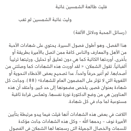
فليت طالعة الشمسين غائبة
وليت غائبة الشمسين لم تغب
(رسائل المحبة ودلائل الألفة)
هذا الفصل، وهو أطول فصول السيرة، يحتوي على شهادات الأحبة
من الأهل والمعارف والناس كافة ممن اتصل بالأميرة بطريقة أو
بأخرى، أوردتها الكاتبة كما هي دون تعليق أو تحليل، ورتبتها ترتيباً
ألفبائياً، تقول الشملان: « لقد أوردت هذه الشهادات كما وصلتني من
أصحابها، لم أغير حرفاً واحداً، عدا تصحيح بعض الأخطاء النحوية أو
اللغوية التي لا تؤثر على المضمون العام للشهادة» (88). وجاءت كل
شهادة بعنوان قصير، يلخص مضمونها إلى حد كبير، وأعتقد أن هذه
العناوين هي من وضع الدكتورة نورة نفسها، وتعكس قراءة ثاقبة
مستوعبة لما جاء في كل شهادة.
اللافت في بعض هذه الشهادات أنها قيلت فيما يبدو مرتبطة بتأبين
الأميرة نوف - رحمها الله - وكل هذه الشهادات جاءت مؤكدة
للسمات والخصال الجميلة التي رسمتها لها الشملان في الفصول