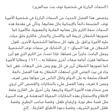
(السمات البارزة في شخصية نوف بنت عبدالعزيز).
يخصص هذا الفصل للحديث عن السمات البارزة في شخصية الأميرة
نوف، المتسمة دائماً بالإيجابية بكل معانيها، وتأتي في مقدمة هذه
السمات سمة الكرم بكل معانيه المادية والمعنوية، فالأميرة كما
تصورها الشملان كريمة اليد واللسان والجنان، فالكرم خلق جبلت
عليه الأميرة يرافق، بل يقود كل سماتها الشخصية الأخرى، تقول
الشملان في هذا السياق: « إن التشابك في سمات نوف الشخصية
يجعل الباحث عاجزاً عن فصلها، فإذا تحدث عن الكرم الذي هو أبرز
سماتها قفزت أمامه صفات أخرى متعلقة به … (57). وعطايا الأميرة
كما تصورها الشملان تُرى في كل يوم ومن شتى الجهات، فهي كما
جاء في بيت المتنبي الذي استهلت الشملان به هذا الفصل دائمة
العطاء مشعة به على الدوام ولكل الناس من حولها ممن تعرف
وممن لا تعرف. وهذا الفصل مليء بالحكايات والقصص التي تروي
مدى سخاء هذه الأميرة النبيلة وكرمها، ولن أحرق على القارئ متعة
الاطلاع والاستمتاع بهذه الحكايات الجميلة المدهشة في هذه السيرة،
مثل قصة عطر نورة، وإرضاع طفل، وقصة صاحب البطيخ، وقصة
طفل الحرم الشريف، وقصة دعوة الأطباق الفارغة... إلخ.