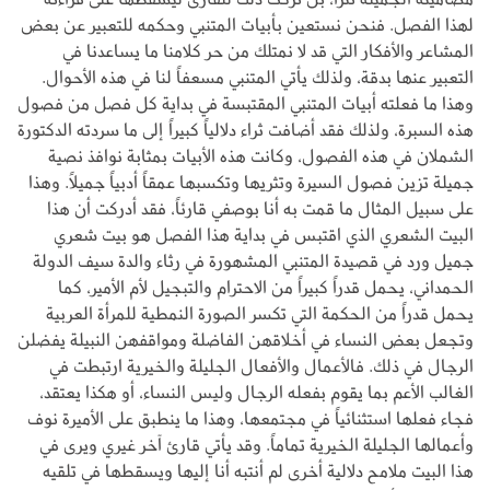
لهذا الفصل. فنحن نستعين بأبيات المتنبي وحكمه للتعبير عن بعض
المشاعر والأفكار التي قد لا نمتلك من حر كلامنا ما يساعدنا في
التعبير عنها بدقة، ولذلك يأتي المتنبي مسعفاً لنا في هذه الأحوال.
وهذا ما فعلته أبيات المتنبي المقتبسة في بداية كل فصل من فصول
هذه السبرة، ولذلك فقد أضافت ثراء دلالياً كبيراً إلى ما سردته الدكتورة
الشملان في هذه الفصول، وكانت هذه الأبيات بمثابة نوافذ نصية
جميلة تزين فصول السيرة وتثريها وتكسبها عمقاً أدبياً جميلاً. وهذا
على سبيل المثال ما قمت به أنا بوصفي قارئاً، فقد أدركت أن هذا
البيت الشعري الذي اقتبس في بداية هذا الفصل هو بيت شعري
جميل ورد في قصيدة المتنبي المشهورة في رثاء والدة سيف الدولة
الحمداني، يحمل قدراً كبيراً من الاحترام والتبجيل لأم الأمير، كما
يحمل قدراً من الحكمة التي تكسر الصورة النمطية للمرأة العربية
وتجعل بعض النساء في أخلاقهن الفاضلة ومواقفهن النبيلة يفضلن
الرجال في ذلك. فالأعمال والأفعال الجليلة والخيرية ارتبطت في
الغالب الأعم بما يقوم بفعله الرجال وليس النساء، أو هكذا يعتقد،
فجاء فعلها استثنائياً في مجتمعها، وهذا ما ينطبق على الأميرة نوف
وأعمالها الجليلة الخيرية تماماً. وقد يأتي قارئ آخر غيري ويرى في
هذا البيت ملامح دلالية أخرى لم أنتبه أنا إليها ويسقطها في تلقيه