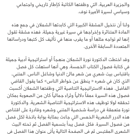
والجزيرة العربية، التي وظفتها الكاتبة كإطار تاريخي واجتماعي
وسياسي لسيرة الأميرة نوف.
ولنا أن نتخيل المشقة الكبيرة التي كابدتها الشملان في جمع هذه
المادة المتناثرة وإخراجها في سيرة غيرية جميلة، فهذه مشقة تقول
إنها لم تواجه مثلها أو ما يقرب منها في تأليف كل كتبها ودراساتها
المتعددة السابقة الأخرى.
وقد اختطت الدكتورة نورة الشملان منهجاً أو استراتيجية أدبية جميلة
في كتابة فصول الكتاب الخمسة، وهي أنها استهلت كل فصل
باقتباس بيت شعري من شعر مالئ الدنيا وشاغل الناس، المتنبي،
الذي كان في شعره « ينطق عن خواطر الناس» كما يقول القاضي
الفاضل. فهذه الاستراتيجية التناصية التي وظفتها الشملان أكسبت
فصول هذه السيرة عمقاً دلالياً وثراء جمالياً كان من الصعوبة بمكان
تحققه لولا توظيف هذه الاستراتيجية التناصية الشعرية، والدكتورة
نورة متعمقة في دراسة شخصية المتنبي وشعره وقادرة على اقتناص
هذه الدرر الشعرية الخمس التي جاءت بمثابة بوابة باذخة لكل فصل
من فصول السيرة. فكل فصل يبدأ بتسمية الفصل ثم تحته البيت
الشعري المقتبس ثم في الصفحة التالية يأتي عنوان هذا الفصل في