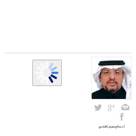
أ.د.صالح معيض الغامدي