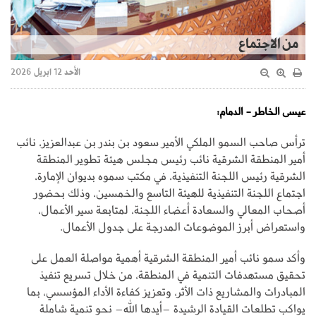
من الاجتماع
الأحد 12 ابريل 2026
عيسى الخاطر - الدمام:
ترأس صاحب السمو الملكي الأمير سعود بن بندر بن عبدالعزيز، نائب
أمير المنطقة الشرقية نائب رئيس مجلس هيئة تطوير المنطقة
الشرقية رئيس اللجنة التنفيذية، في مكتب سموه بديوان الإمارة،
اجتماع اللجنة التنفيذية للهيئة التاسع والخمسين، وذلك بحضور
أصحاب المعالي والسعادة أعضاء اللجنة، لمتابعة سير الأعمال،
واستعراض أبرز الموضوعات المدرجة على جدول الأعمال.
وأكد سمو نائب أمير المنطقة الشرقية أهمية مواصلة العمل على
تحقيق مستهدفات التنمية في المنطقة، من خلال تسريع تنفيذ
المبادرات والمشاريع ذات الأثر، وتعزيز كفاءة الأداء المؤسسي، بما
يواكب تطلعات القيادة الرشيدة –أيدها الله– نحو تنمية شاملة