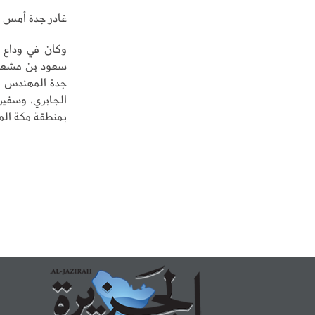
غادر جدة أمس ف
وكان في وداع ف
سعود بن مشعل ب
جدة المهندس عل
الجابري، وسفير
بمنطقة مكة المك