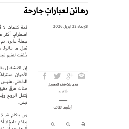
رهائن لعباراتٍ جارحة
ثمة كلمات لا تُ
الاربعاء 22 ابريل 2026
اضطرابٍ أكثر م
جملةً عابرة، ثم
ثقل ما قالوا، و
خُلقت لتقيم فينا
إن الانشغال بك
الأحيان استنزاف
الداخلي. فليس ك
هدى بنت فهد المعجل
هناك فرقٌ دقيق 
بلا تردد
يُثقل الروح ويُ
تبقى.
أرشيف الكاتب
من يتكلم قد لا ي
بدافع عادةٍ لا أ
أثرها بعد أن تخر