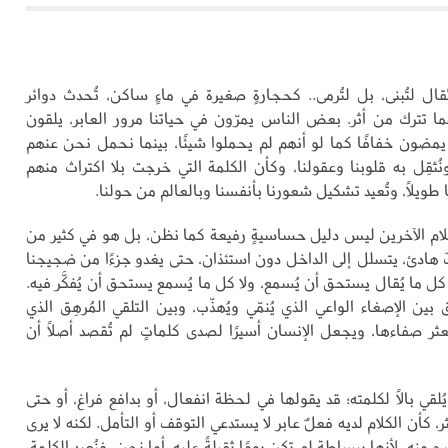
قال لتُبنى، بل لتُرمى.. كحجارةٍ صغيرة في ماءٍ ساكن، تُحدث دوائر
ما تترك من أثر. بعض الناس يمرّون في حياتنا مرور العابر، يلقون
 يمضون خفافًا كما لو أنهم لم يحملوا شيئًا، بينما نحمل نحن عنهم
نُثقِل به قلوبنا وعقولنا، وكأن الكلمة التي خرجت بلا اكتراث منهم
 طويلًا، وتُعيد تشكيل شعورنا بأنفسنا وبالعالم من حولنا.
لام الآخرين ليس دليل حساسيةٍ رفيعة كما نظن، بل هو في كثير من
ٌ هادئ، يتسلل إلى الداخل دون استئذان، حتى يغدو جزءًا من ضجيجنا
ل ما يُقال يستحق أن يُسمع، ولا كل ما يُسمع يستحق أن يُفكَّر فيه.
بين الإصغاء الواعي الذي يُنمّي ويُهذّب، وبين التلقي المُرهِق الذي
بعثر صفاءها، ويجعل الإنسان أسيرًا لصدى كلماتٍ لم تُقصد أصلًا أن
ُلقي بالًا لكلمته؛ قد يقولها في لحظة انفعال، أو بدافع فراغ، أو حتى
كثر، كأن الكلام لديه فعلٌ عابر لا يستدعي التوقف أو التأمل. لكنه لا يرى
ج منه، لأنها ببساطة لم تكن يومًا ثقيلةً عليه. أما نحن، فنُعيد الكلمة،