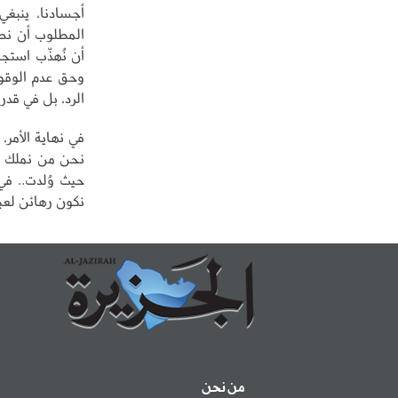
أجسادنا، ينبغي
المطلوب أن نصب
أن نُهذّب استجاب
وحق عدم الوقوف
الرد، بل في قدرت
في نهاية الأمر،
نحن من نملك الخ
حيث وُلدت.. في
نكون رهائن لعبارا
من نحن