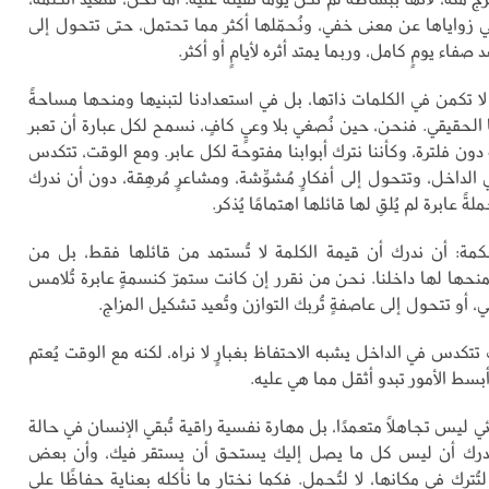
في زواياها عن معنى خفي، ونُحمّلها أكثر مما تحتمل، حتى تتحول إلى
 صفاء يومٍ كامل، وربما يمتد أثره لأيامٍ أو أكثر.
ا تكمن في الكلمات ذاتها، بل في استعدادنا لتبنيها ومنحها مساحةً
الحقيقي. فنحن، حين نُصغي بلا وعيٍ كافٍ، نسمح لكل عبارة أن تعبر
دون فلترة، وكأننا نترك أبوابنا مفتوحة لكل عابر. ومع الوقت، تتكدس
الداخل، وتتحول إلى أفكارٍ مُشوِّشة، ومشاعرٍ مُرهِقة، دون أن ندرك
ً عابرة لم يُلقِ لها قائلها اهتمامًا يُذكر.
مة: أن ندرك أن قيمة الكلمة لا تُستمد من قائلها فقط، بل من
نحها لها داخلنا. نحن من نقرر إن كانت ستمرّ كنسمةٍ عابرة تُلامس
أو تتحول إلى عاصفةٍ تُربك التوازن وتُعيد تشكيل المزاج.
تتكدس في الداخل يشبه الاحتفاظ بغبارٍ لا نراه، لكنه مع الوقت يُعتم
بسط الأمور تبدو أثقل مما هي عليه.
ئي ليس تجاهلًا متعمدًا، بل مهارة نفسية راقية تُبقي الإنسان في حالة
تُدرك أن ليس كل ما يصل إليك يستحق أن يستقر فيك، وأن بعض
تُترك في مكانها، لا لتُحمل. فكما نختار ما نأكله بعناية حفاظًا على