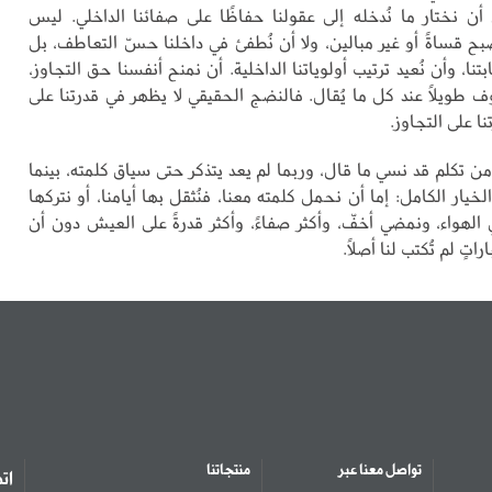
 أن نختار ما نُدخله إلى عقولنا حفاظًا على صفائنا الداخلي. ليس
ح قساةً أو غير مبالين، ولا أن نُطفئ في داخلنا حسّ التعاطف، بل
تنا، وأن نُعيد ترتيب أولوياتنا الداخلية. أن نمنح أنفسنا حق التجاوز،
 طويلًا عند كل ما يُقال. فالنضج الحقيقي لا يظهر في قدرتنا على
نا على التجاوز.
 من تكلم قد نسي ما قال، وربما لم يعد يتذكر حتى سياق كلمته، بينما
يار الكامل: إما أن نحمل كلمته معنا، فنُثقل بها أيامنا، أو نتركها
 الهواء، ونمضي أخفّ، وأكثر صفاءً، وأكثر قدرةً على العيش دون أن
تٍ لم تُكتب لنا أصلًا.
تواصل معنا عبر
منتجاتنا
ات