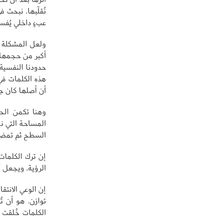
نُقلّبها، نبحث 
عبءٍ داخلي يُفسد
ولعل المشكلة ل
أكبر من حجمها 
حدودنا النفسية 
هذه الكلمات في 
أن أصلها كان جملة
وهنا تكمن الحك
المساحة التي نم
السطح ثم تمضي، 
إن ترك الكلمات 
الرؤية، ويجعل أ
إن الوعي الانتقا
توازن. هو أن 
الكلمات خُلقت ل