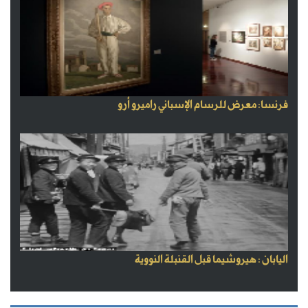
فرنسا: معرض للرسام الإسباني راميرو أرو
اليابان : هيروشيما قبل القنبلة النووية