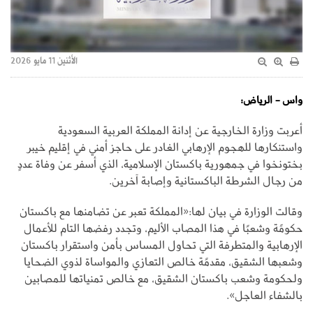
الأثنين 11 مايو 2026
واس - الرياض:
أعربت وزارة الخارجية عن إدانة المملكة العربية السعودية
واستنكارها للهجوم الإرهابي الغادر على حاجز أمني في إقليم خيبر
بختونخوا في جمهورية باكستان الإسلامية، الذي أسفر عن وفاة عددٍ
من رجال الشرطة الباكستانية وإصابة آخرين.
وقالت الوزارة في بيان لها:«المملكة تعبر عن تضامنها مع باكستان
حكومًة وشعبًا في هذا المصاب الأليم، وتجدد رفضها التام للأعمال
الإرهابية والمتطرفة التي تحاول المساس بأمن واستقرار باكستان
وشعبها الشقيق، مقدمًة خالص التعازي والمواساة لذوي الضحايا
ولحكومة وشعب باكستان الشقيق، مع خالص تمنياتها للمصابين
بالشفاء العاجل».