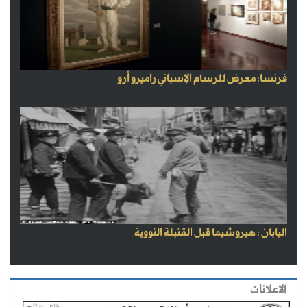
فرنسا: معرض للرسام الإسباني راميرو أرو
اليابان : هيروشيما قبل القنبلة النووية
الاعلانات