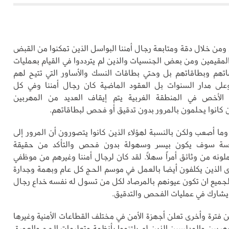
 ومن خلال دقة ومتابعة رجال أمننا البواسل الذين تمكنوا من القبض
المقيمين ومن بعض الجنسيات والذين لم يترددوا في القيام بعمليات
ماتهم وبطاقاتهم بل وحتي بطاقات النسك والأساور التي تتيح لهم
وعلى مدار السنوات بل العقود الماضية كان رجال أمننا وفي كل
الأخص في المنطقة الغربية يتم إيقاف العديد من المهربين
ن كانوا يحلمون بالمرور بدون تدقيق أو فحص لبطاقاتهم.
وما أصعب ولكن بالنسبة لهؤلاء الذين كانوا يتصورون أن المرور إلى
دسة سوف يكون بيسر وسهولة بدون فحص والتأكد من حقيقة
لونه من وثائق أمراً سهلاً. لقد كان لرجال أمننا وغيرهم من موظفي
ى الذين يكلفون أيضا بالعمل في موسم الحج كل عام وبهمة وجدارة
لجميع ان تكون عيونهم بالمرصاد لكل من تسول له نفسه خداع رجال
يشارك في عمليات الفحص والتدقيق.
ن فترة وأخرى تعلن أجهزة الأمن في مختلف القطاعات الأمنية وغيرها
ربين والمدلسين الذين لم يلتزموا بأنظمة وتعليمات الحج والعمرة،