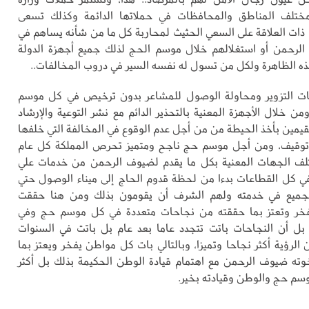
مختلف المناطق والمحافظات في حملاتها الدائمة وكذلك تسعى
ات العلاقة على السعي الحثيث لمحاربة كل ما من شأنه يساهم في
الرحمن أو استغلالهم خلال موسم الحج لذلك جميع أجهزة الدولة
ه الظاهرة ولكل من تسول له نفسه السير في دروب المخالفات..
ات التزوير ومحاولة الوصول للمشاعر بدون ترخيص في كل موسم
ن خلال الأجهزة المعنية بالتحذير الدائم مع نشر التوعية والإرشاد
قيمين بأخذ الحيطة من من أجل عدم الوقوع في المخالفة التي خلفها
وتوقيف، ومن أجل موسم حج ناجح ومتميز تحرص المملكة كل عام
ف الجهات المعنية بكل ما يقدم لضيوف الرحمن من خدمات علي
ي كل القطاعات بدءا من لحظة قدوم الحاج إلى ميناء الوصول حتي
لجميع في خدمته ولهم الشرف أن يقومون بذلك ومن هنا حققت
تفخر وتعتز بما حققته من نجاحات متعددة في كل موسم حج وفي
بل أن النجاحات باتت تتجدد عاما بعد عام بل باتت في السنوات
 الرؤية أكثر نجاحا وتميزا، وبالتالي بات كل مواطن يفخر ويعتز بما
وته ضيوف الرحمن مع اهتمام قيادة الوطن الحكيمة بذلك بل أكثر
سم حج والوطن وقيادته بخير.