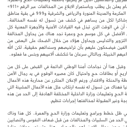
مع أن الأمن العام يعلن بل يطلب وباستمرار الابلاغ عن المخالفات عبر الرقم «911»
في مناطق مكة المكرمة والمدينة المنورة والرياض والشرقية و999 في بقية مناطق
 وشاكرا لكل من يساهم في كشف من تسول له نفسه المخالفة..
أن في الوقت الذي تبذل فيه القيادات الأمنية والأجهزة المعنية كل
 الأفضل في كل موسم حج وعمرة نجد هناك من يحاول المخالفة
 التزوير والتدليس ويحاول هؤلاء من خلال الضحك على البعض من
لفين فيضحكون عليهم بأن تراخيصهم وسنداتهم حقيقية، لكن الله
يهم الخبيثة، وبالتالي سرعان ما تنكشف ألاعيبهم وبئس ما فعلوه..
وقبل هذا أن نجاحات أمننا الوطني الدائمة في القبض على كل من
ريح أو بطاقات حج واحتيال كان مصيره الوقوع في يد رجال الأمن
ظة والحنكة والاقتدار، ورغم الإعلان المتكرر عن محاربة هذه الأعمال
منيا فهناك من تسول له نفسه ارتكاب مثل هذه الأعمال المشينة التي
 الحج وتعليمات وزارة الداخلية المختلفة الهادفة إلى الحد من هذه
ة وغير المقبولة لمخالفتها إجراءات تنظيم.
 ظل خطط وبرامج وتعليمات وزارة الحج والعمرة.. كل هذا وذاك
 الحد من السلبيات والمخالفات من قبل ضعاف النفوس والنصابين
كن عيون رجال الامن لهم بالمرصاد.. هذا، وتستمر حملات وزارة