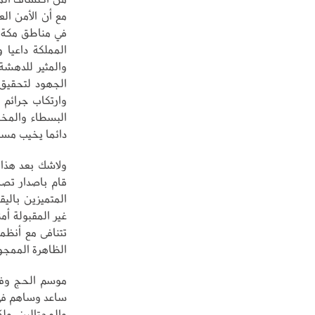
المملكة داعيا
والمثير للدهشة 
الجهود لتحقيق
وارتكاب جرائم
البسطاء والمخا
دائما يخيب مساع
ولاشك بعد هذا 
قام باصدار تصا
المتميزين باليق
غير المقبولة أ
تتنافى مع أنظمة
الظاهرة الممجوج
موسم الحج وفي
ساعد وساهم في
والمحتالين ول