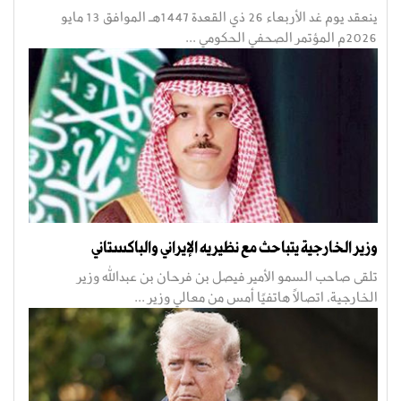
ينعقد يوم غد الأربعاء 26 ذي القعدة 1447هـ الموافق 13 مايو
2026م المؤتمر الصحفي الحكومي ...
وزير الخارجية يتباحث مع نظيريه الإيراني والباكستاني
تلقى صاحب السمو الأمير فيصل بن فرحان بن عبدالله وزير
الخارجية، اتصالًا هاتفيًا أمس من معالي وزير ...