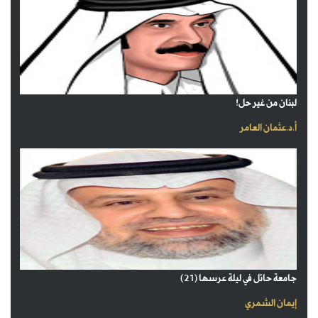
لبنان من غير حل!
أ.د.عثمان العامر
جامعة حائل في ليلة عرسها (21)
إيمان الشمري