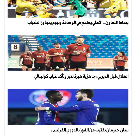
بنقاط التعاون.. الأهلي يطمح في الوصافة ونيوم يتجاوز الشباب
الهلال قبل الديربي: جاهزية هيرنانديز وتأكد غياب كوليبالي
سان جيرمان يقترب من الفوز بالدوري الفرنسي