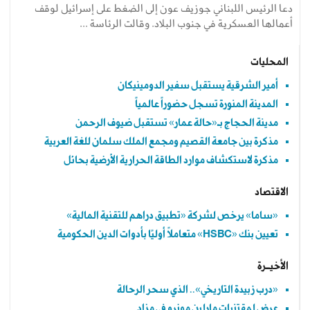
دعا الرئيس اللبناني جوزيف عون إلى الضغط على إسرائيل لوقف
أعمالها العسكرية في جنوب البلاد. وقالت الرئاسة ...
المحليات
أمير الشرقية يستقبل سفير الدومينيكان
المدينة المنورة تسجل حضوراً عالمياً
مدينة الحجاج بـ«حالة عمار» تستقبل ضيوف الرحمن
مذكرة بين جامعة القصيم ومجمع الملك سلمان للغة العربية
مذكرة لاستكشاف موارد الطاقة الحرارية الأرضية بحائل
الاقتصاد
«ساما» يرخص لشركة «تطبيق دراهم للتقنية المالية»
تعيين بنك «HSBC» متعاملًا أوليًا بأدوات الدين الحكومية
الأخيــرة
«درب زبيدة التاريخي».. الذي سحر الرحالة
عرض لمقتنيات مارلين مونرو في مزاد