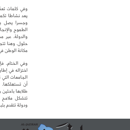
وفي كلمات تعكس
يعد نشاطا تكميل
وجسرا يصل بين
الطموح والإنجاز
والدولة، عبر م
حلول. وهنا تتج
مكانة الوطن في 
وفي الختام، فإ
اختزاله في إطار
الجامعات التي 
أن تستهلكها، وت
طلابها باحثين و
تتشكل ملامح ا
ودولة تتقدم بثبا