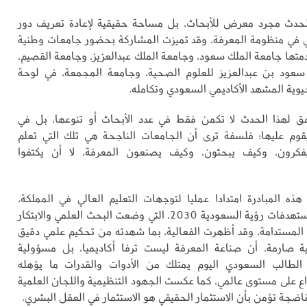
لحدث مجرد معرض للأبحاث، بل مساحة حقيقية لإعادة تعريف دور
 في منظومة المعرفة، وقد تميزت المشاركة بحضور جامعات وطنية
متها جامعة الملك سعود، وجامعة الملك عبدالعزيز، وجامعة القصيم،
سعود بن عبدالعزيز للعلوم الصحية، وجامعة المجمعة، في لوحة
ية المشهد الأكاديمي السعودي وتكامله.
مق لهذا الحدث لا تكمن فقط في عدد الأبحاث أو تنوعها، بل في
قوم عليها؛ فلسفة ترى أن الجامعات الناجحة هي تلك التي تعلم
فكرون، وكيف يبحثون، وكيف يصنعون المعرفة، لا أن يكتفوا
هذه المبادرة امتدادا عمليا لتوجهات التعليم العالي في المملكة،
المتناغمة مع مستهدفات رؤية السعودية 2030، التي وضعت البحث العلمي والابتكار
 المستدامة، وقد أظهرت الفعالية، بما شهدته من تحكيم علمي دقيق
ية صارمة، أن صناعة المعرفة ليست ترفا أكاديميا، بل مسؤولية
لطالب السعودي اليوم يمتلك من الأدوات والقدرات ما يؤهله
داع على مستوى عالمي، كما عكست الجهود التنظيمية واللجان العلمية
ضجة تؤمن بأن الاستثمار الحقيقي هو الاستثمار في العقل البشري.