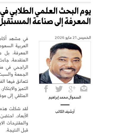
يوم البحث العلمي الطلابي في
المعرفة إلى صناعة المستقبل
في مشهد أكادي
الخميس 21 مايو 2026
العربية السعود
المعرفة، بل م
المتقدمة، جاءت
الراجحي في مقر
تتعانق فيها الف
التميز والابتكا
المتلقي إلى موقع
السموأل محمد إبراهيم
أرشيف الكاتب
الأبعاد، احتضن
والمقترحات الاب
قبل النتيجة.