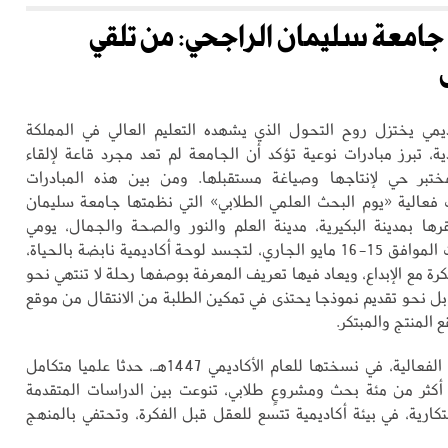
 جامعة سليمان الراجحي: من تلقي
مي يختزل روح التحول الذي يشهده التعليم العالي في المملكة
ية، تبرز مبادرات نوعية تؤكد أن الجامعة لم تعد مجرد قاعة لإلقاء
ختبر حي لإنتاجها وصياغة مستقبلها. ومن بين هذه المبادرات
 فعالية «يوم البحث العلمي الطلابي» التي نظمتها جامعة سليمان
ها بمدينة البكيرية، مدينة العلم والنور والصحة والجمال، يومي
الجمعة والسبت الموافق 15-16 مايو الجاري، لتجسد لوحة أكاديمية نابضة بالحياة،
كرة مع الإبداع، ويعاد فيها تعريف المعرفة بوصفها رحلة لا تنتهي نحو
ر، بل نحو تقديم نموذجا يحتذى في تمكين الطلبة من الانتقال من موقع
 المنتج والمبتكر.
لقد شكلت هذه الفعالية، في نسختها للعام الأكاديمي 1447هـ، حدثا علميا متكامل
 أكثر من مئة بحث ومشروعٍ طلابي، تنوعت بين الدراسات المتقدمة
تكارية، في بيئة أكاديمية تتسع للعقل قبل الفكرة، وتحتفي بالمنهج