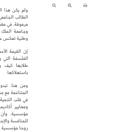
ولم يكن هذا ا
الطالب الجامعي
مرموقة، في مقد
وجامعة الملك 
وطنية تعكس حيو
إن القيمة الأع
الفلسفة التي ي
طلابها كيف ي
باستهلاكها.
ومن هنا، تبدو 
في قلب التنمية
ومعايير أكاديم
مؤسسية، وأن ا
للمنافسة والإب
روحا مؤسسية نا