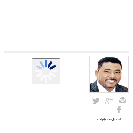
السموأل محمد إبراهيم