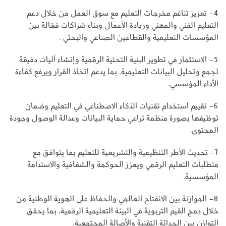
4- تعزيز تناغم مخرجات التعليم مع سوق العمل من خلال دعم
التعليم الفني والمهني وريادة الأعمال وبناء شراكات فعّالة بين
المؤسسات التعليمية والقطاعين الصناعي والبحثي .
5- الاستثمار في تطوير البنية التحتية الرقمية وإنشاء آليات دقيقة
لجمع وتحليل البيانات التعليمية، بما يدعم اتخاذ القرار ويرفع كفاءة
الأداء المؤسسي.
6- تقييم استخدام تقنيات الذكاء الاصطناعي في التعليم وضمان
توظيفها بصورة منظمة تراعي حماية البيانات وعدالة الوصول وجودة
المحتوى.
7- تحديث الأطر التنظيمية والتشريعية للتعليم بما يتوافق مع
متطلبات التعليم الرقمي ويعزز الحوكمة والشفافية والاستدامة
المؤسسية.
8- الموازنة بين الانفتاح العالمي والحفاظ على الهوية الوطنية من
خلال دمج القيم التربوية في البيئة التعليمية الرقمية، بما يحقق
التوازن بين الحداثة التقنية والأصالة المجتمعية.