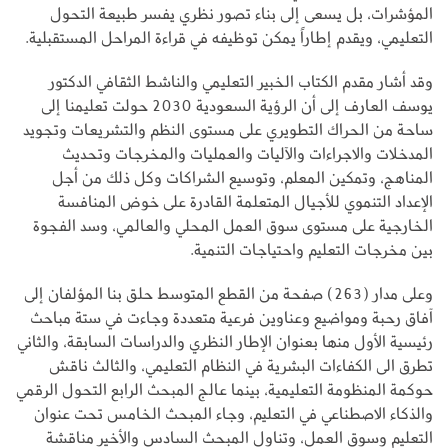
المؤشرات، بل يسعى إلى بناء تصور نظري يفسر طبيعة التحول
التعليمي، ويقدم إطاراً يمكن توظيفه في قراءة المراحل المستقبلية.
وقد أشار مقدم الكتاب الخبير التعليمي والناشط الثقافي الدكتور
يوسف العارف إلى أن الرؤية السعودية 2030 حولت تعليمنا إلى
ساحة من الحراك التطويري على مستوى النظم والتشريعات وتجويد
المدخلات والاجراءات والآليات والعمليات والمخرجات وتحديث
المناهج، وتمكين المعلم، وتوسيع الشراكات وكل ذلك من أجل
الإعداد التنموي للأجيال المتعلمة القادرة على خوض المنافسة
الخارجية على مستوى سوق العمل المحلي والعالمي، وسد الفجوة
بين مخرجات التعليم واحتياجات التنمية.
وعلى مدار (263) صفحة من القطع المتوسط حلق بنا المؤلفان إلى
آفاق رحبة ومواضيع وعناوين فرعية متعددة وجاءت في ستة مباحث
رئيسية الأول منها بعنوان الإطار النظري والدراسات السابقة، والثاني
تطرق الى الكفاءات البشرية في النظام التعليمي، والثالث ناقش
حوكمة المنظومة التعليمية، بينما عالج المبحث الرابع التحول الرقمي
والذكاء الاصطناعي في التعليم، وجاء المبحث الخامس تحت عنوان
التعليم وسوق العمل، وتناول المبحث السادس والأخير مناقشة