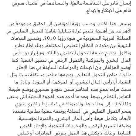
إنسان قادر على المنافسة عالميًا، والمساهمة في اقتصاد معرفي
قائم على الابتكار والإبداع.
ويسعى هذا الكتاب وحسب رؤية المؤلفين إلى تحقيق مجموعة من
الأهداف، من أهمها: تقديم قراءة تحليلية شاملة للتحول التعليمي في
المملكة العربية السعودية في ضوء رؤية 2030، وتفسير العلاقات
البنيوية بين مكونات النظام التعليمي المختلفة، وبناء إطار نظري
متكامل يوضح طبيعة التحول التعليمي وآلياته، مع إبراز دور رأس
المال البشري والحوكمة والتحول الرقمي في تحقيق التنمية. كما
أوضح المؤلفان بأن الابحاث والدراسات السابقة في هذا الإطار
عالجت عناصر التحول التعليمي بوصفها عناصر مستقلة نسبيًا مثل :
التقنية، أو رأس المال البشري، أو الحوكمة، أو الجودة، ونادرًا ما
قدمت قراءة تدمج هذه العناصر ضمن نموذج تفسيري يوضح طبيعة
التفاعل النظامي بينها، وهو ما أوجد هذه الفجوة البحثية التي يسعى
هذا الكتاب إلى معالجتها، والمتمثلة في غياب إطار نظري بنيوي
يفسر التحول التعليمي في المملكة بوصفه عملية نظامية متعددة
الأبعاد، يتكامل فيها: رأس المال البشري، والقدرة المؤسسية،
وطبقة التسريع الرقمي، والمخرجات التنموية، والإطار القيمي
الضابط، وبذلك لا يكتفي هذا العمل بعرض المبادرات أو تحليل