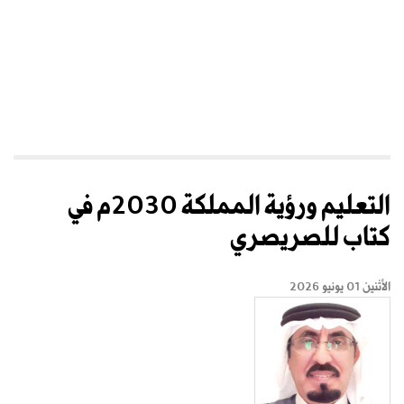
التعليم ورؤية المملكة 2030م في
كتاب للصريصري
الأثنين 01 يونيو 2026