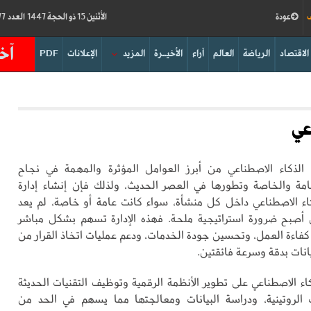
ف
عودة
الأثنين 15 ذو الحجة 1447 العدد 19277
آخر
الاقتصاد
الرياضة
العالم
آراء
الأخيــرة
المزيد
الإعلانات
PDF
عي
الذكاء الاصطناعي من أبرز العوامل المؤثرة والمهمة في نجاح
مة والخاصة وتطورها في العصر الحديث، ولذلك فإن إنشاء إدارة
ء الاصطناعي داخل كل منشأة، سواء كانت عامة أو خاصة، لم يعد
، بل أصبح ضرورة استراتيجية ملحة. فهذه الإدارة تسهم بشكل مباشر
كفاءة العمل، وتحسين جودة الخدمات، ودعم عمليات اتخاذ القرار من
انات بدقة وسرعة فائقتين.
اء الاصطناعي على تطوير الأنظمة الرقمية وتوظيف التقنيات الحديثة
ت الروتينية، ودراسة البيانات ومعالجتها مما يسهم في الحد من