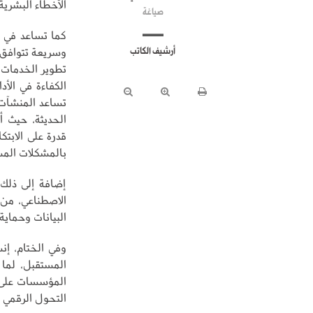
الأخطاء البشرية
صياغة
كما تساعد في ر
وسريعة تتوافق م
أرشيف الكاتب
تطوير الخدمات 
تساعد المنشآت ع
الحديثة، حيث أ
قدرة على الابتك
بالمشكلات المست
إضافة إلى ذلك،
الاصطناعي، من
البيانات وحماية
وفي الختام، إنش
المستقبل، لما 
المؤسسات على ت
التحول الرقمي و