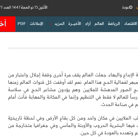
ف
عودة
الأثنين 15 ذو الحجة 1447 العدد 19277
آخر
الاقتصاد
الرياضة
العالم
آراء
الأخيــرة
المزيد
الإعلانات
PDF
الإبداع والبهاء، جعلت العالم يقف مرة أخرى وقفة إجلال واعتبار من
مبهر لفعالية الحج هذا العام. نعم لقد أوقفت كل قنوات العالم زمنها
حج الصور المدهشة للملايين وهم يؤدون مشاعر الحج في سلاسة
ساً للعالم لا فقط في التنظيم وإنما في المكانة والمهابة فأنت أمام
م في صناعة الحدث.
طب الملايين في مكان واحد ومن كل بقاع الأرض وفي لحظة تاريخيّة
يها البشرية الحروب والأوبئة والمآسي وفي جغرافيا متخارجة من
م وتهدده بالعودة في كل حين.