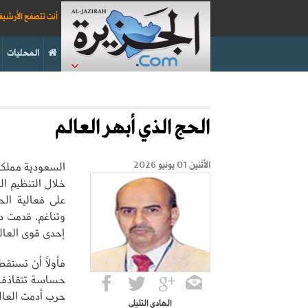
أنت تتصفح الأرشي
المحليات
الحج الذي أبهر العالم
السعودية مملكة 
الأثنين 01 يونيو 2026
خلال التنظيم ال
على فعالية ال
وتناغم، قدمت در
إحدى قوى العال
فأولاً أن تستق
حساسة تتقاذف ف
حرب أدمت العال
الهادي التليلي