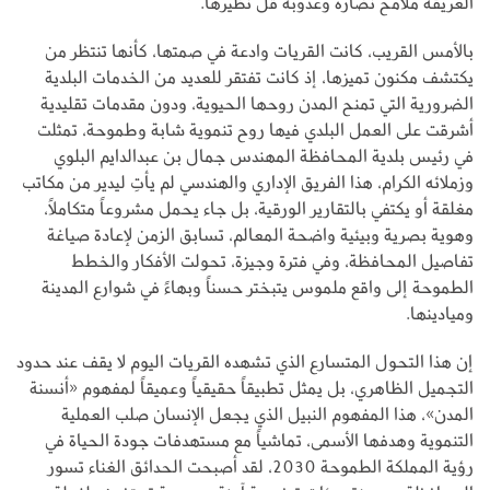
العريقة ملامح نضارة وعذوبة قل نظيرها.
بالأمس القريب، كانت القريات وادعة في صمتها، كأنها تنتظر من
يكتشف مكنون تميزها، إذ كانت تفتقر للعديد من الخدمات البلدية
الضرورية التي تمنح المدن روحها الحيوية، ودون مقدمات تقليدية
أشرقت على العمل البلدي فيها روح تنموية شابة وطموحة، تمثلت
في رئيس بلدية المحافظة المهندس جمال بن عبدالدايم البلوي
وزملائه الكرام، هذا الفريق الإداري والهندسي لم يأتِ ليدير من مكاتب
مغلقة أو يكتفي بالتقارير الورقية، بل جاء يحمل مشروعاً متكاملاً،
وهوية بصرية وبيئية واضحة المعالم، تسابق الزمن لإعادة صياغة
تفاصيل المحافظة، وفي فترة وجيزة، تحولت الأفكار والخطط
الطموحة إلى واقع ملموس يتبختر حسناً وبهاءً في شوارع المدينة
وميادينها.
إن هذا التحول المتسارع الذي تشهده القريات اليوم لا يقف عند حدود
التجميل الظاهري، بل يمثل تطبيقاً حقيقياً وعميقاً لمفهوم «أنسنة
المدن»، هذا المفهوم النبيل الذي يجعل الإنسان صلب العملية
التنموية وهدفها الأسمى، تماشياً مع مستهدفات جودة الحياة في
رؤية المملكة الطموحة 2030، لقد أصبحت الحدائق الغناء تسور