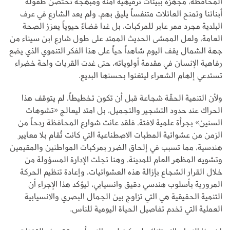
المحافظة، مجهزة ببيئات ترفيهية آمنة ومبهجة تحتضن طفولة
أبنائنا وتمنح العائلات متنفساً يليق بهم، ولم يعد الشارع في عرف
البلدية مجرد ممر عابر للمركبات، بل غدا فضاءً حيوياً يعزز الصحة
العامة، ولعل الممشى الحديث الممتد على طول شارع ابن سيناء من
جهة الشمال يقف اليوم شاهداً حياً على هذا الفكر التنموي الذي يضع
رفاهية الإنسان في مقدمة أولوياته، حتى غدت القريات واحة خضراء
تستدعي إلهام الشعراء ليتغنوا بحسنها البديع.
ولأن التنمية الحقّة شجاعة قبل أن تكون تخطيطاً، لم يتوقف هذا
الحراك عند حدود التشجير والتجميل، بل امتد ليعالج «تشوهات
السنين» بجرأة علمية لافتة، فلقد عانت شوارع المحافظة ردحاً من
الزمن من عشوائية المطبات الاصطناعية التي كانت تُقام بلا معايير
هندسية، مما تسبب في إلحاق الضرر بمركبات المواطنين والمقيمين
وتشويه المظهر العام للمدينة، وهنا تجلت الإدارة المسؤولة من
خلال القرار الشجاع بإزالة هذه العشوائيات، وإعادة تنظيم الحركة
المرورية بأسلوب هندسي دقيق وانسيابي، ليؤكد هذا الإجراء أن
التنمية الحقيقية هي التي تزاوج بين الجمال البصري والانسيابية
العملية التي تخدم تفاصيل الحياة اليومية للناس.