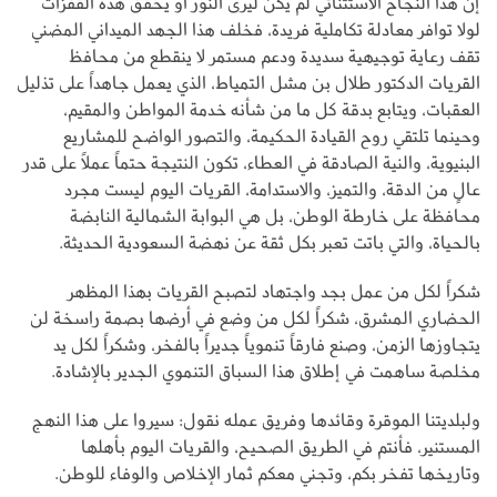
إن هذا النجاح الاستثنائي لم يكن ليرى النور أو يحقق هذه القفزات
لولا توافر معادلة تكاملية فريدة، فخلف هذا الجهد الميداني المضني
تقف رعاية توجيهية سديدة ودعم مستمر لا ينقطع من محافظ
القريات الدكتور طلال بن مشل التمياط، الذي يعمل جاهداً على تذليل
العقبات، ويتابع بدقة كل ما من شأنه خدمة المواطن والمقيم،
وحينما تلتقي روح القيادة الحكيمة، والتصور الواضح للمشاريع
البنيوية، والنية الصادقة في العطاء، تكون النتيجة حتماً عملاً على قدر
عالٍ من الدقة، والتميز، والاستدامة، القريات اليوم ليست مجرد
محافظة على خارطة الوطن، بل هي البوابة الشمالية النابضة
بالحياة، والتي باتت تعبر بكل ثقة عن نهضة السعودية الحديثة.
شكراً لكل من عمل بجد واجتهاد لتصبح القريات بهذا المظهر
الحضاري المشرق، شكراً لكل من وضع في أرضها بصمة راسخة لن
يتجاوزها الزمن، وصنع فارقاً تنموياً جديراً بالفخر، وشكراً لكل يد
مخلصة ساهمت في إطلاق هذا السباق التنموي الجدير بالإشادة.
ولبلديتنا الموقرة وقائدها وفريق عمله نقول: سيروا على هذا النهج
المستنير، فأنتم في الطريق الصحيح، والقريات اليوم بأهلها
وتاريخها تفخر بكم، وتجني معكم ثمار الإخلاص والوفاء للوطن.