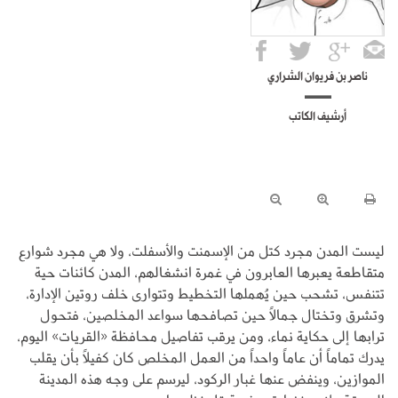
ناصر بن فريوان الشراري
أرشيف الكاتب
ليست المدن مجرد كتل من الإسمنت والأسفلت، ولا هي مجرد شوارع
متقاطعة يعبرها العابرون في غمرة انشغالهم، المدن كائنات حية
تتنفس، تشحب حين يُهملها التخطيط وتتوارى خلف روتين الإدارة،
وتشرق وتختال جمالاً حين تصافحها سواعد المخلصين، فتحول
ترابها إلى حكاية نماء، ومن يرقب تفاصيل محافظة «القريات» اليوم،
يدرك تماماً أن عاماً واحداً من العمل المخلص كان كفيلاً بأن يقلب
الموازين، وينفض عنها غبار الركود، ليرسم على وجه هذه المدينة