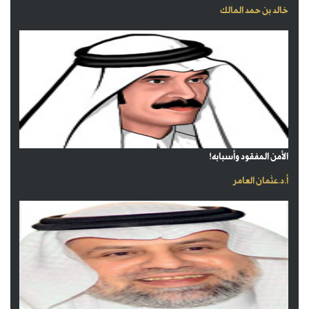
خالد بن حمد المالك
الأمن المفقود وأسبابه!
أ.د.عثمان العامر