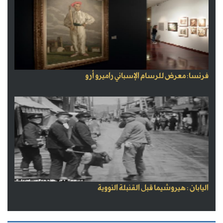
فرنسا: معرض للرسام الإسباني راميرو أرو
اليابان : هيروشيما قبل القنبلة النووية