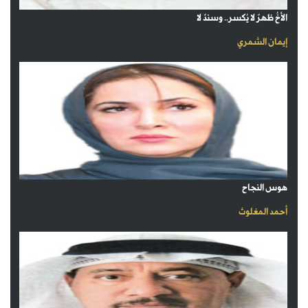
الأخُ ظهرٌ لا يُكسر.. وسندٌ لا
إيمان الشمري
هوس النجاح
أحمد المغلوث