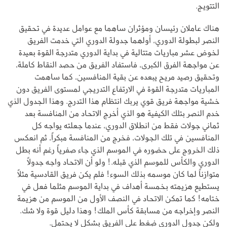
التتويج.
هناك عاملان رئيسان ومؤثران ساهما مع عوامل عديدة في تحقيق
النصر لبطولة الدوري، أولهما جدولة الدوري التي خدمت الفريق
لخوض عشر مباريات متتالية في بداية الدوري متدرجة القوة بعيدة
عن مواجهة الفرق الكبرى، فاستفاد الفريق من حصد النقاط كاملة،
وتحقيق رصيد مريح يبعده عن بقية المنافسين، كما ساهمت
المباريات متدرجة القوة في الارتفاع التدريجي لمستوى الفريق دون
خشية مواجهة فريق قوي يربك انتظام هذا التدرج. وهذا الجدول الذي
خدم النصر بتلك الكيفية هو الذي أخرج الاتحاد من المنافسة بعد
ثماني جولات فقط من انطلاق الدوري، عندما جعلته يواجه كل
المنافسين في تلك الجولات، فخرج من المنافسة مبكراً، ثم انعكس
ذلك الخروج على حضوره في الموسم الذي جاء صفرياً رغم أنه بطل
الدوري والكأس للموسم الذي قبله.! ولو أن الاتحاد واجه جدولاً
متوازناً لما كان موسمه بذلك السوء! فلم يكن فريق القادسية مثلاً
يستطيع هزيمته بخمسة أهداف في بداية الموسم مثلما فعل في
ختامه! كما تمكن الاتحاد في النصف الأول من الموسم من هزيمة
النصر وإخراجه من مسابقة كأس الملك! وهذا دليل قوة ولا شك.
ولكن جدول الدوري ضغط على الفريق بشكل لا يحتمل.