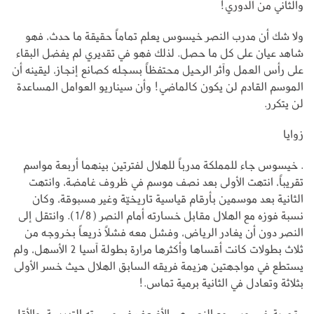
والثاني من الدوري!
ولا شك أن مدرب النصر خيسوس يعلم تماماً حقيقة ما حدث، فهو
شاهد عيان على كل ما حصل. لذلك فهو في تقديري لم يفضل البقاء
على رأس العمل وآثر الرحيل محتفظاً بسجله كصانع إنجاز، ليقينه أن
الموسم القادم لن يكون كالماضي! وأن سيناريو العوامل المساعدة
لن يتكرر.
زوايا
. خيسوس جاء للمملكة مدرباً للهلال لفترتين بينهما أربعة مواسم
تقريباً، انتهت الأولى بعد نصف موسم في ظروف غامضة، وانتهت
الثانية بعد موسمين بأرقام قياسية تاريخيّة وغير مسبوقة، وكان
نسبة فوزه مع الهلال مقابل خسارته أمام النصر (1/8). وانتقل إلى
النصر دون أن يغادر الرياض، وفشل معه فشلاً ذريعاً بخروجه من
ثلاث بطولات كانت أقساها وأكثرها مرارة بطولة آسيا 2 الأسهل، ولم
يستطع في مواجهتين هزيمة فريقه السابق الهلال حيث خسر الأولى
بثلاثة وتعادل في الثانية برمية تماس.!
. تجربة خيسوس مع النصر هي الأضعف في مسيرته التدريبية، والأقل