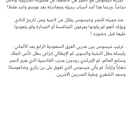
نجاحاً. وربما هذا أحد أسباب رحيله ومغادرته بعد موسم واحد فقط!
. منذ مجيئه للنصر وخيسوس يقلل من لاعبيه ومن تاريخ النادي
ويؤكد أنهم لم يكونوا يعرفون المنافسة أو الصدارة ولم يتعودوا
عليها قبل حضوره.!
. ترتيب خيسوس بين مدربي الفرق السعودية الرابع بعد الألماني
يايسله بطل النخبة والسوبر، ثم الإيطالي إنزاغي بطل كأس الملك
وسابع العالم، ثم الإيرلندي رودجرز مدرب القادسية الذي هزم النصر
ذهاباً وإياباً، ثم يأتي خيسوس الذي تفوق على بن زكري وشاموسكا
وسعد الشهري وبقية المدربين الآخرين.