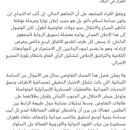
القرار في البلاد.
ويتفق القراء للمشهد على أن التفاهم الحالي، إن كُتب له النجاح، لن
يكون صناعة لسلام دائم، بل هو مجرد إعلان نوايا ومرحلة مؤقتة
لتأطير الصراع والانتقال نحو جولات تفاوضية أطول. لكن الوصول
إلى هذا الإعلان المبدئي يواجه معضلة تسويق الرواية للجمهور
الداخلي؛ إذ يسعى كل طرف لتقديم الاتفاق كربح خالص وفرض
لإرادته، وهو ما يفسر لجوء الجانبين إلى الاستمرار في المواجهات
الكلامية والتراشق الإعلامي لتشكيل الرأي العام بانتظار بلورة المخرج
الإجرائي.
ولا يمكن فصل هذا المسار التفاوضي بحال من الأحوال عن الساحة
اللبنانية، التي باتت تشكل الاختبار الحقيقي لمصداقية الأطراف وعمق
التحديات الميدانية. فالعمليات العسكرية الإسرائيلية المتواصلة
وتوغل جيش الاحتلال في الجنوب اللبناني يلقيان بظلالهما على
طاولات التفاوض، وسط تحليلات متباينة حول طبيعة الرابط بين
الملفين. فهناك من يرى أن واشنطن توظف المماطلة لمنح تل أبيب
مساحة زمنية أوسع لتحقيق مكاسب ميدانية وإضعاف حلفاء طهران،
مستفيدة من غياب القيود الدولية والأوروبية الفعالة على السلوك