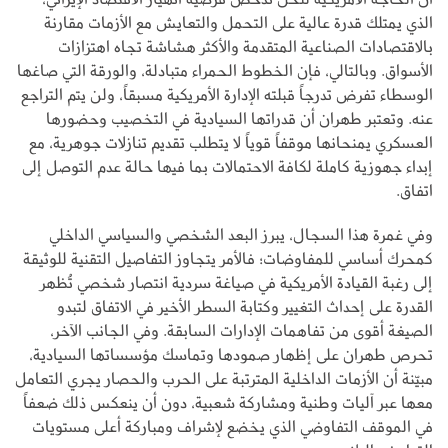
الذي يمتلك قدرة عالية على التحمل والتعايش مع الأزمات مقارنة
بالاقتصادات الصناعية المتقدمة والأكثر هشاشة تجاه اهتزازات
الأسواق. وبالتالي، فإن الخطوط الحمراء متبادلة، والورقة التي صاغها
الوسطاء تفرض تدرجاً قبلته الإدارة الأمريكية مسبقاً، ولن يتم التراجع
عنه. وتعتبر طهران أن قدراتها السيادية في التخصيب وحضورها
العسكري يمنحانها موقفاً قوياً لا يتطلب تقديم تنازلات جوهرية، مع
إبداء جهوزية كاملة لكافة الاحتمالات بما فيها حالة عدم التوصل إلى
اتفاق.
وفي غمرة هذا السجال، يبرز البعد الشخصي والسياسي الداخلي
كمحرك أساسي للمفاوضات؛ فالأمر يتجاوز التفاصيل التقنية للوثيقة
إلى رغبة القيادة الأمريكية في صياغة سردية انتصار شخصي تُظهر
القدرة على إحداث التغيير وكتابة السطر الأخير في الاتفاق لتبدو
الصيغة أقوى من تفاهمات الإدارات السابقة. وفي الجانب الآخر،
تحرص طهران على إظهار صمودها وتماسك مؤسساتها السيادية،
مبيّنة أن الأزمات الداخلية المترتبة على الحرب والحصار يجري التعامل
معها عبر آليات وطنية ومشاركة شعبية، دون أن ينعكس ذلك ضعفاً
في الموقف التفاوضي الذي يخضع لإشراف ومباركة أعلى مستويات