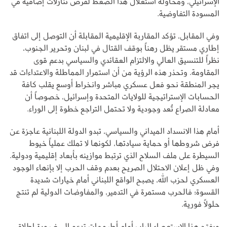
الإسرائيلي، ومحاولة استغلال هذا الضغط لفرض تنازلات إضافية في
المسودة التفاوضية.
وفي المقابل، تؤكد المقاربة الإقليمية المقابلة أن التوصل إلى اتفاق
إطاري مستقر يظل رهناً بوقف القتال في لبنان وتحرير الجنوب،
نظراً للتنسيق العالي والالتزام العقائدي والسياسي بدعم قوى
المقاومة. وتحذر هذه الرؤية من أن استمرار المماطلة والاعتداءات قد
يجر المنطقة نحو فعل عسكري مباشر وانخراط أوسع يقلب كافة
الحسابات الإستراتيجية للولايات المتحدة وإسرائيل، خصوصاً أن
معادلة الصراع تُعد وجودية ولا تحتمل التراجع خطوة إلى الوراء.
أمام هذا الانسداد الميداني والسياسي، تبدو الدولة اللبنانية عاجزة عن
فرض شروطها أو حماية سيادتها، لكونها لا تملك عملياً خيوط
السيطرة على ملف السلاح الذي ترتبط موازينه بأبعاد إقليمية ودولية.
وفي ظل إعلان الاحتلال الصريح بعدم وقف الحرب إلا بإنهاء الوجود
العسكري لحزب الله، يصبح الواقع اللبناني أمام خيارات شديدة
القسوة؛ فالحرب مستمرة في التدمير، والمفاوضات الدولية لم تنتج
حلولاً فورية.
ويفتح هذا الاستعصاء الباب أمام أطروحات تدعو إلى ضرورة إطلاق