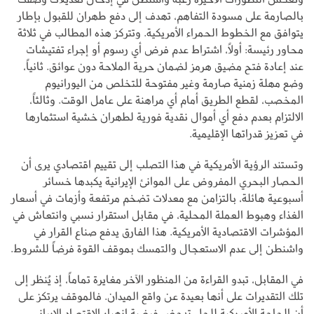
بالصارمة على مسودة التفاهم، تهدف إلى دفع طهران للقبول بإطار
يتوافق مع الخطوط الحمراء الأمريكية. وتتركز هذه المطالب في ثلاثة
محاور رئيسة: أولاً، اشتراط عدم فرض أي رسوم أو إجراء تفتيشات
عند إعادة فتح مضيق هرمز لضمان حرية الملاحة دون عوائق. ثانياً،
وضع مهلة زمنية صارمة وغير مفتوحة للتخلص من اليورانيوم
المخصب، لقطع الطريق أمام أي مراهنة على عامل الوقت. وثالثاً،
الالتزام بعدم دفع أي أموال نقدية فورية لطهران خشية استثمارها
في تعزيز قدراتها الإقليمية.
وتستند الرؤية الأمريكية في هذا التصلب إلى تقييم اقتصادي يرى أن
الحصار البحري المفروض على الموانئ الإيرانية يكبدها خسائر
أسبوعية هائلة، بالتزامن مع معدلات تضخم مرتفعة وأزمات في أسعار
الغذاء وهبوط العملة المحلية، في مقابل استقرار نسبي وانتعاش في
المؤشرات الاقتصادية الأمريكية. هذا الفارق يدفع صناع القرار في
واشنطن إلى عدم الاستعجال والتمسك بموقف القوة فرضاً للشروط.
في المقابل، تبدو القراءة من المنظور الآخر مغايرة تماماً، إذ يُنظر إلى
تلك التقديرات على أنها بعيدة عن واقع الميدان. فالموقف يرتكز على
أن الحاجة الأمريكية للحل تدحض فرضية انهيار الاقتصاد الإيراني،