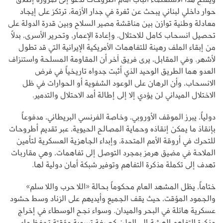
حوار داخلي لبناني يبحث عن ثغرة في جدار الأزمة، ترتكز على إيجاد
معادلة وطنية توازن بين مناقشة مصير السلاح وبين قدرة الدولة على
تحصيل انسحاب كامل للاحتلال، وإعادة الإعمار، وتحرير الأسرى، بدلاً
من إبقاء الملف رهينة للتفاهمات الأمريكية الإيرانية التي قد تطول
لأشهر. وفي المقابل، يرى فريق آخر أن المقاومة المسلحة واستنزاف
العدو هما الطريق الوحيد الذي أثبت جدواه تاريخياً في فرض
الانسحاب، وأن الرهان على الوعود الشفوية أو الحوارات في ظل
الاختلال الميداني لن يؤدي إلا إلى إطالة أمد الاحتلال والتدمير.
دولياً، يبرز الموقف الأوروبي، وخاصة الفرنسي البريطاني، مدفوعاً
بإنقاذ ما يمكن إنقاذه وحماية المصالح الحيوية، عبر تقديم أطروحات
للتحرك في أروقة الأمم المتحدة، وإبداء الجاهزية العسكرية لتأمين
الملاحة في مضيق هرمز بمجرد التوصل إلى تفاهمات، وهي مقاربات
تهدف إلى تكملة مذكرة التفاهم وتوفير شبكة أمان دولية لها.
ختاماً، يظل المشهد العام محكوماً بحالة «اللا حرب واللا سلم»
والجمود المؤقت، حيث يقف الجميع وأيديهم على الزناد وسط حشود
عسكرية هائلة في البحر والميدان. وسواء نجح الوسطاء في إخراج
مذكرة التفاهم الهشة إلى العلن كصيغة تسوية مؤقتة تحفظ ماء