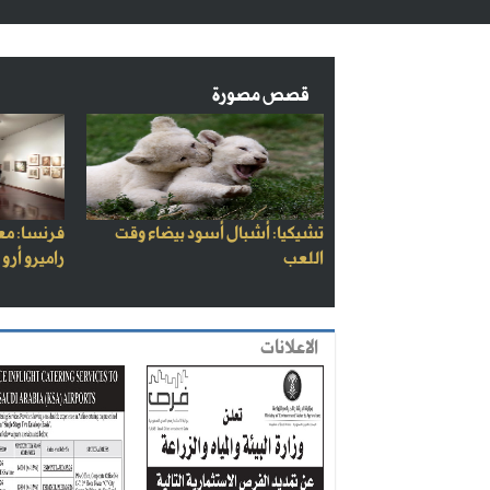
قصص مصورة
تشيكيا: أشبال أسود بيضاء وقت
فرنسا: مع
اللعب
راميرو أرو
الاعلانات