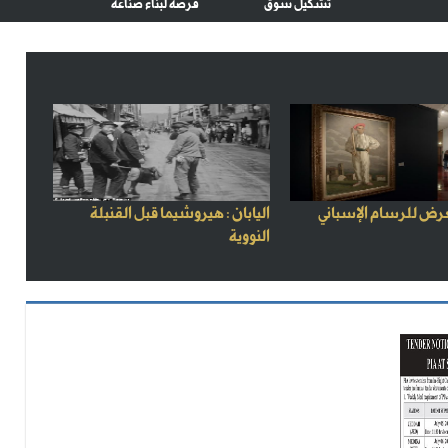
تشكيل سوق
فرصة لبناء صناعة
رض للرسام الإسباني
اليابان : هيروشيما قبل القنبلة
النووية