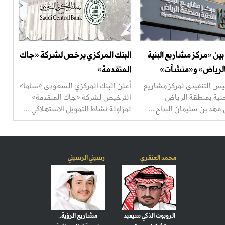
ين «مركز مشاريع البنية
البنك المركزي يرخص لشركة «جاك
بالرياض» و«منشآت»
المتقدمة»
ئيس التنفيذي لمركز مشاريع
أعلن البنك المركزي السعودي «ساما»
تحتية بمنطقة الرياض
الترخيص لشركة «جاك المتقدمة»
هد بن سليمان البداح ...
لمزاولة نشاط التمويل الاستهلاكي ...
محمد العنقري
رسيني الرسيني
الروبوت الذكي سيعيد
مشاريع الرؤية..