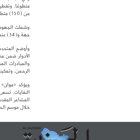
من (150) متطوعًا ومتطوعة.
جهة و(34) عنصرًا؛ بما يدعم الاستعداد الاستباقي، ويعزز كفاءة الاستجابة التشغيلية.
وأوضح المتحدث
الأدوار ضمن من
والمبادرات ال
الرحمن، وتمكينه
ويؤكد «موان» أ
النفايات، تسعى 
المشاعر المقدس
خلال موسم الح