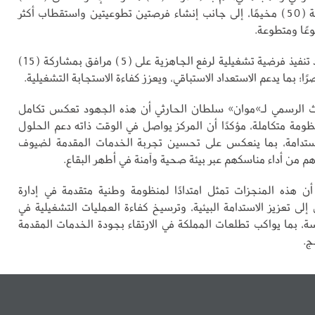
متطوعًا، وتغطية (50) مخيمًا، إلى جانب إنشاء فرصتين تطوعيتين واستقطاب أكثر
وشملت الجهود تنفيذ فرضية تشغيلية لرفع الجاهزية على (5) مرافق بمشاركة (15)
 الرسمي لـ»موان» سلطان الحارثي أن هذه الجهود تعكس تكامل
ظومة متكاملة، مؤكدًا أن المركز يواصل في الوقت ذاته دعم الحلول
مستدامة، بما ينعكس على تحسين تجربة الخدمات المقدمة لضيوف
م من أداء مناسكهم عبر بيئة صحية وآمنة في أطهر البقاع.
ن هذه المنجزات تمثل امتدادًا لمنظومة وطنية متقدمة في إدارة
إلى تعزيز الاستدامة البيئية، وترسيخ كفاءة العمليات التشغيلية في
ة، بما يواكب تطلعات المملكة في الارتقاء بجودة الخدمات المقدمة
ج.