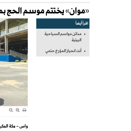
«موان» يختتم موسم الحج بم
اقرأ أيضاً
مدائن مواسم السياحية
البيئية
أنت انحياز المؤرخ حتمي
واس - مكة المكر