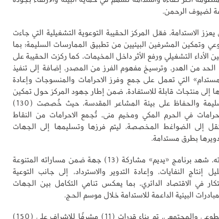
ة لضيوف الرحمن.
يعزز الاستدامة، فعّل المركز الحقيبة التوعوية التشغيلية التي جاءت
عي وتمكين المشرفين البيئيين من تطبيق الممارسات السليمة؛ بما
الأداء التشغيلي ورفع الأثر داخل المخيمات، كما ركزت الحقيبة على
الحد من الهدر، وترسيخ مفهوم الفرز من المصدر، إضافة إلى تنفيذ
مستدام» التي تعمل على جمع وفرز الاحرامات والمنسوجات وإعادة
ها إلى منتجات قابلة للاستفادة، ضمن إطار جهود المركز حول تمكين
الممارسات السليمة والحفاظ على بيئة المشاعر المقدسة، حيث خُصصت (130)
رامات في الحرم المكي ومخيم منى، تُجمع الاحرامات من النقاط
تُنقل إلى الضواغط المخصصة، ليتم فرزها وتسليمها إلى الجهات
تدويرها بطرق مستدامة.
وفي السياق ذاته، شهد برنامج «يديم» مشاركة (13) جهة ضمن مساراته المتنوعة
ل إنتاج النفايات، وإعادة التدوير والاسترداد، إلى جانب التوعية
بتكار في الاقتصاد الدائري، بما يعكس تنامي التكامل بين الجهات
بادرات البيئية الداعمة للاستدامة خلال موسم الحج.
وفي الجانب التطوعي والمجتمعي، تم بناء قدرات (11) مشرفًا للإشراف على (150)