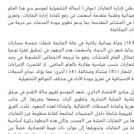
وطني لإدارة النفايات (موان) أعماله التشغيلية لموسم حج هذا العام
انية وتقنية متقدمة أسهمت في رفع كفاءة إدارة النفايات، وتعزيز
ية في المشاعر المقدسة؛ بما يدعم تطوير جودة الخدمات عبر حزمة من
ات المتكاملة.
ونفَّذ المركز (1691) جولة ميدانية رقابية في مكة المكرمة شملت خمسة مسارات
 بداية شهر ذي الحجة؛ وأسهمت هذه الجهود في تحقيق قفزة نوعية
متثال العام للمنشآت، وهو ما ترجمه الانخفاض الملحوظ في رصد
شعارات بنسب قياسية مقارنة بالعام الماضي، إذ اقتصرت الإجراءات
التصحيحية على إشعار (85) منشأة ومخالفة (54) أخرى؛ مما يؤكد نجاح الحملات
ة الاستباقية في تعزيز جودة الأداء في مختلف المواقع التشغيلية.
 مبادئ الاقتصاد الدائري، شهد الموسم تقييم حالة التقدم في مرفق
لبلدية الصلبة التجارية، وتطوير آليات جمعها وفرزها، إلى جانب
ية وكفاءة المحطات الانتقالية، وامتدادًا لهذه الجهود، نفّذت الفرق
 تقييمية شاملة داخل المخيمات لمتابعة كفاءة منظومة فرز النفايات
 عن النفايات الصلبة من المصدر؛ وتأتي هذه الخطوة ركيزة أساسية
دة من النفايات وتحويلها إلى موارد ذات قيمة اقتصادية، فضلًا عن