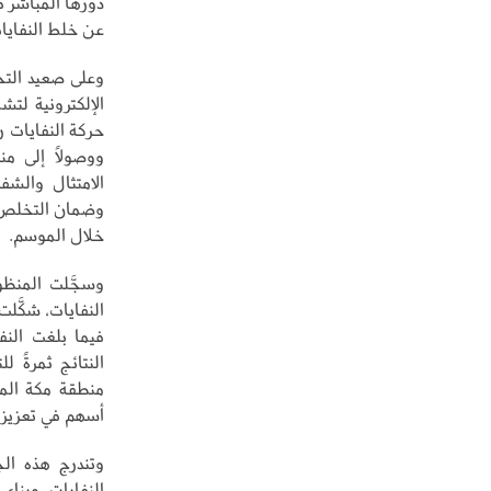
دورها المباشر ف
عن خلط النفايا
وعلى صعيد التح
الإلكترونية لت
حركة النفايات ر
ووصولًا إلى م
الامتثال والشف
وضمان التخلص ال
خلال الموسم.
النتائج ثمرةً ل
منطقة مكة المك
أسهم في تعزيز ا
وتندرج هذه ال
النفايات، وبناء