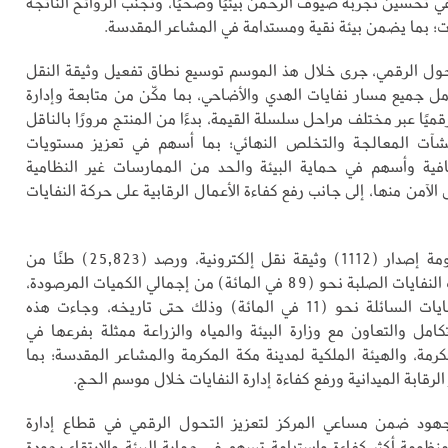
ي تحسين تجربة ضيوف الرحمن بيئيًا وصحيًا، وتجنب الروائح الناتجة
ت؛ بما يضمن بيئة نقية ومستدامة في المشاعر المقدسة.
ول الرقمي، جرى خلال هذ الموسم توسيع نطاق تفعيل وثيقة النقل
شمل جميع مسار نفايات الهدي والأضاحي، بما مكّن من متابعة وإدارة
قميًا عبر مختلف مراحل سلسلة القيمة، بدءًا من المنتج مرورًا بالناقل
نشآت المعالجة والتخلص النهائي؛ بما أسهم في تعزيز مستويات
افية وأسهم في حماية البيئة والحد من الممارسات غير النظامية
آمن منها، إلى جانب رفع كفاءة الأعمال الرقابية على حركة النفايات
وسجَّلت المنظومة إصدار (1112) وثيقة نقل إلكترونية، ورصد (25,823) طنًا من
النفايات، شكَّلت النفايات الصلبة نحو (89 في المائة) من إجمالي الكميات المرصودة،
فيما بلغت النفايات السائلة نحو (11 في المائة) وذلك حتى تاريخه، وجاءت هذه
لتكامل والتعاون مع وزارة البيئة والمياه والزراعة ممثلة بفرعها في
رمة، والهيئة الملكية لمدينة مكة المكرمة والمشاعر المقدسة؛ بما
لرقابة الميدانية ورفع كفاءة إدارة النفايات خلال موسم الحج.
جهود ضمن مساعي المركز لتعزيز التحول الرقمي في قطاع إدارة
 منظومة أكثر كفاءة واستدامة تسهم في حماية البيئة والارتقاء بجودة