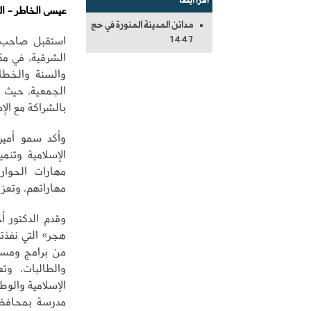
اقرأ أيضاً
عيسى الخاطر - ال
مدائن المدينة المنورة في حج
استقبل صاحب ا
1447
الشرقية، في مك
والسنة والخطاب
الجمعية، حيث ا
بالشراكة مع الإد
وأكد سمو أمير
الإسلامية وتنم
مهارات الحوار
مهاراتهم، وتعز
وقدم الدكتور أ
هجر» التي نفذته
من برامج ومسار
والطالبات، وتع