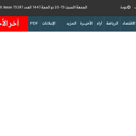
ف
عودة
الجمعة/السبت 19-20 ذو الحجة 1447 العدد 19281
Friday/Saturday 05-06/06/2026
Issue
آخر الأخ
الاقتصاد
الرياضة
آراء
الأخيــرة
المزيد
الإعلانات
PDF