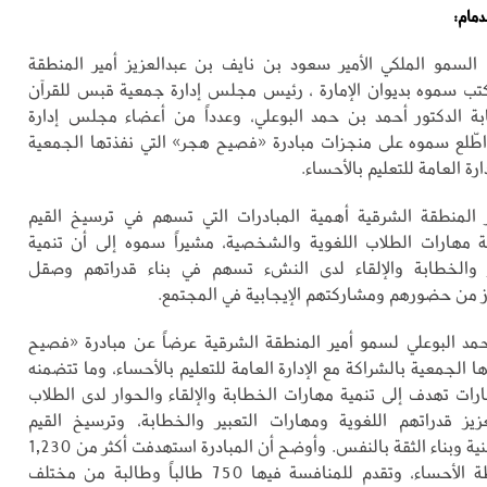
دمام:
لسمو الملكي الأمير سعود بن نايف بن عبدالعزيز أمير المنطقة
تب سموه بديوان الإمارة ، رئيس مجلس إدارة جمعية قبس للقرآن
ة الدكتور أحمد بن حمد البوعلي، وعدداً من أعضاء مجلس إدارة
طّلع سموه على منجزات مبادرة «فصيح هجر» التي نفذتها الجمعية
ارة العامة للتعليم بالأحساء.
 المنطقة الشرقية أهمية المبادرات التي تسهم في ترسيخ القيم
ية مهارات الطلاب اللغوية والشخصية، مشيراً سموه إلى أن تنمية
 والخطابة والإلقاء لدى النشء تسهم في بناء قدراتهم وصقل
ز من حضورهم ومشاركتهم الإيجابية في المجتمع.
حمد البوعلي لسمو أمير المنطقة الشرقية عرضاً عن مبادرة «فصيح
ا الجمعية بالشراكة مع الإدارة العامة للتعليم بالأحساء، وما تتضمنه
ات تهدف إلى تنمية مهارات الخطابة والإلقاء والحوار لدى الطلاب
زيز قدراتهم اللغوية ومهارات التعبير والخطابة، وترسيخ القيم
الإسلامية والوطنية وبناء الثقة بالنفس. وأوضح أن المبادرة استهدفت أكثر من 1,230
مدرسة بمحافظة الأحساء، وتقدم للمنافسة فيها 750 طالباً وطالبة من مختلف