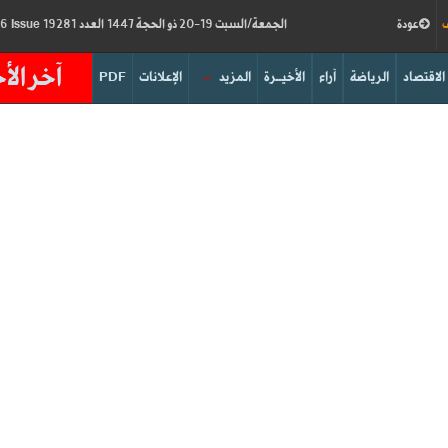
ف
عودة
الجمعة/السبت 19-20 ذو الحجة 1447 العدد 19281
Friday/Saturday 05-06/06/2026
Issue
آخر الأخ
الاقتصاد
الرياضة
آراء
الأخيــرة
المزيد
الإعلانات
PDF