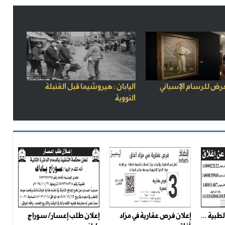
رض للرسام الإسباني
اليابان : هيروشيما قبل القنبلة
النووية
طبية ...
إعلان فرص عقارية في مزاد
إعلان طلب إعسار/ سوراج