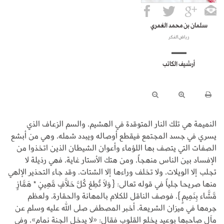
سلمان بن محمد العُمري
رياض الفكر
أرشيف الكاتب
النميمة هي تلك النار المتوقدة في الهشيم، والسم الزعاف الذي
يسري في جسد المجتمع فيقطع أوصاله ويبدد شمله، وهي من أبشع
الصفات التي يتصف بها اللؤماء وأعوان الشيطان الذين اتخذوا من
الإفساد بين الناس منهجاً، ومن هتك الأستار غاية، فهي رذيلة لا
تجلب إلا الويلات، ولا تخلف وراءها إلا الشتات، وقد جاء التحذير الإلهي
منها صريحا جلياً في قوله تعالى: {وَلَا تُطِعْ كُلَّ حَلَّافٍ مَّهِينٍ * هَمَّازٍ
مَّشَّاء بِنَمِيمٍ}، فوصف الناقل للكلام بالمهانة والحقارة، ولعظم
جرمها في ميزان الشريعة، أخبر المصطفى صلى الله عليه وسلم عن
مآل صاحبها بوعيد يخلع القلوب فقال: «لا يدخل الجنة نمام»، وفي