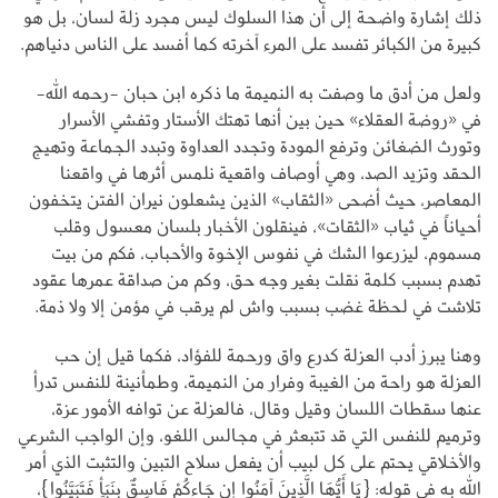
ذلك إشارة واضحة إلى أن هذا السلوك ليس مجرد زلة لسان، بل هو
كبيرة من الكبائر تفسد على المرء آخرته كما أفسد على الناس دنياهم.
ولعل من أدق ما وصفت به النميمة ما ذكره ابن حبان -رحمه الله-
في «روضة العقلاء» حين بين أنها تهتك الأستار وتفشي الأسرار
وتورث الضغائن وترفع المودة وتجدد العداوة وتبدد الجماعة وتهيج
الحقد وتزيد الصد، وهي أوصاف واقعية نلمس أثرها في واقعنا
المعاصر، حيث أضحى «الثقاب» الذين يشعلون نيران الفتن يتخفون
أحياناً في ثياب «الثقات»، فينقلون الأخبار بلسان معسول وقلب
مسموم، ليزرعوا الشك في نفوس الإخوة والأحباب، فكم من بيت
تهدم بسبب كلمة نقلت بغير وجه حق، وكم من صداقة عمرها عقود
تلاشت في لحظة غضب بسبب واش لم يرقب في مؤمن إلا ولا ذمة.
وهنا يبرز أدب العزلة كدرع واق ورحمة للفؤاد، فكما قيل إن حب
العزلة هو راحة من الغيبة وفرار من النميمة، وطمأنينة للنفس تدرأ
عنها سقطات اللسان وقيل وقال، فالعزلة عن توافه الأمور عزة،
وترميم للنفس التي قد تتبعثر في مجالس اللغو، وإن الواجب الشرعي
والأخلاقي يحتم على كل لبيب أن يفعل سلاح التبين والتثبت الذي أمر
الله به في قوله: {يَا أَيُّهَا الَّذِينَ آمَنُوا إِن جَاءكُمْ فَاسِقٌ بِنَبَأٍ فَتَبَيَّنُوا}،