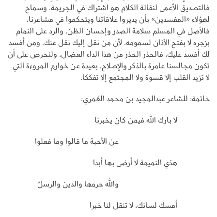
فالتصديق الأعمى لنقالة الكلام هو اشتراك في الجريمة، وسماح
لهؤلاء «المفسدين» بأن يديروا علاقاتنا ويتحكموا في مشاعرنا،
فالأصل في المسلم سلامة الصدر وإحسان الظن، والرد على النمام
بزجره لا بفتح الآذان لسمومه، لأن من نقل إليك نقل عنك، ومن أفسد
لك أفسد عليك، فالحذر الحذر من هذا الداء العضال، ولنحرص على أن
تكون مجالسنا عامرة بالذكر والإصلاح، بعيدة عن خوارم المروءة التي
لا تزيد القلب إلا قسوة ولا المجتمع إلا تفككا.
خاتمة: للشاعر عبدالمجيد بن محمد العُمري:
لا بارك الله فيمن كان يخبرنا
عن الأحبة ما قالوا وما فعلوا
هذي النميمة لا أرضى بها أبدا
والله حرمها والدين والرسلُ
أمسك لسانك، لا تنقل لنا خبرا