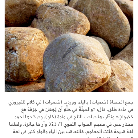
جمع الحصاة (حَصيات) بالياء، ووردت (حَصَوات) في كلام للفيروزي
في مادة طلق، قال: «والحيلَةُ في حَلِّهِ أن يُجْعَلَ في خِرْقَة مَعَ
‌حَصَواتٍ» ونظّر بها صاحب التاج في مادة (فلو)، وصحّحها أحمد
مختار عمر، في معجم الصواب اللغوي 1/ 323 وأراها جائزة، ولعلها
لغة قديمة فاتت المعاجم، فالتعاقب بين الياء والواو كثير في لغة