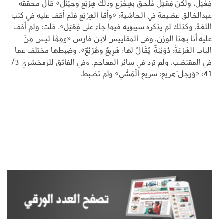
فِعْيَل، ولكن فِعْيَل مُلحق بهِجْرَع وذلك ‌هِرْيَع وحِيْثَل» قال محققه
عبدالخالق عضيمة في الحاشية: «وأمّا الهِرْيَع فلم أقف عليه في كتب
اللغة، وكذلك لم يذكره سيبويه فيما جاء على فِعْيَل». قلت: ولم أقف
عليه أنا بهذا الوزن، وفي المقاييس لابن فارس «ومِمَّا ليس مِنَ
الباب الهَرْعَةُ: دُوَيْبّةٌ. يُقَالُ لها: ‌هَرِيعٌ وهُرْيُعٌ»، وضبطها مختلف عما
في المقتضب، ولم ترد في سائر المعاجم. وفي الفائق للزمخشري 3/
41: «وَرجل ‌َهريع: سريع الْمَشْي» ولم تضبط.