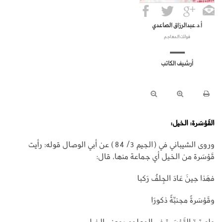
أ.د.عبدالرزاق الصاعدي
فوائت المعاجم
أرشيف الكاتب
القَوْسَرة: الخيل:
وروى الشيباني في (الجيم 3/ 84) عن أبي الوصال قوله: رأيت
‌قَوْسَرة من الخيل أي جماعة منها، قال:
فهَذا حِينَ عَادَ الجِلفُ رَكبا
وقَوْسَرةً مجنبِّةً ذكورَا
ولم تردّ القَوْسَرة في المعاجم بمعنى الخيل.