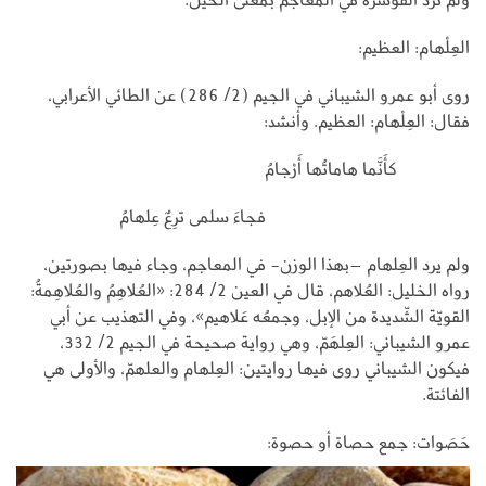
العِلْهام: العظيم:
روى أبو عمرو الشيباني في الجيم (2/ 286) عن الطائي الأعرابي،
فقال: العِلْهام: العظيم. وأنشد:
كأَنَّما هاماتُها أَرْجامُ
فجاءَ سلمى ترِعٌ عِلهامُ
ولم يرد العِلهام –بهذا الوزن- في المعاجم، وجاء فيها بصورتين،
رواه الخليل: العُلاهم، قال في العين 2/ 284: «العُلاهِمُ والعُلاهِمةُ:
القويّة الشّديدة من الإبل، وجمعُه عَلاهيم»، وفي التهذيب عن أبي
عمرو الشيباني: العِلهَمّ، وهي رواية صحيحة في الجيم 2/ 332،
فيكون الشيباني روى فيها روايتين: العِلهام والعلهمّ، والأولى هي
الفائتة.
حَصَوات: جمع حصاة أو حصوة: