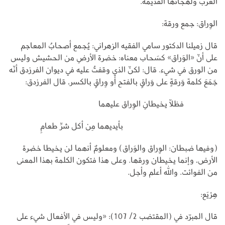
العرب ولهجاتها القديمة.
الوِراق: جمع ورقة:
قال زميلنا الدكتور سامي الفقيه الزهراني: يُجمع أصحابُ المعاجم
على أنّ «الوَراق» كسَحاب معناه: خضرة الأرضِ من الحشيش وليس
من الورق في شيء. قال: لكنّ الذي وقفتُ عليه في ديوان الفرزدق أنّه
جَمَعَ كلمة وَرقةٍ على وَراقٍ بالفتح أو وِراقٍ بالكسر، قال الفرزدق:
فظلّا يخيطانِ الوِراق عليهما
بأيديهما مِن أكل شرِّ طعامِ
(وفيها ضبطان: الوِراق والوَراق) ومعلومٌ أنهما لن يخيطا خضرة
الأرض، وإنما يخيطان ورقها. وعلى هذا فتكون الكلمة بهذا المعنى
من الفوائت. والله أعلم وأجل.
هِرْيَع:
قال المبرّد في (المقتضب 2/ 107): «وليس في الأفعال شيء على