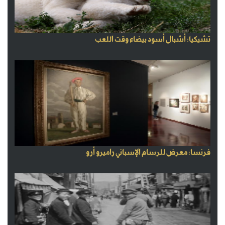
تشيكيا: أشبال أسود بيضاء وقت اللعب
فرنسا: معرض للرسام الإسباني راميرو أرو