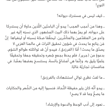
النوع!
ـ كيف ليس في مستدرك ديوانه؟
ـ وهذا من أعجب العجب! يبدو أن الباحثَين اللَّذين حاولا أن يستدركا
على ديوانه، لم يمرَّ بهما ذلك البيت المشهور، الذي نسبَه إليه غير
واحدٍ من المتقدِّمين والمتأخِّرين، ليحقِّقا صحَّة نِسبته أو لينفياها. إنَّ
مَن يتابع ما يحدث في شؤون تحقيق التراث في عالمنا العَرَبي لا
يصدِّق ما يحدث! أمَّا (الفرزدق)، فيبدو أنْ قد تواكلته طوالع الشؤم،
بدعوةٍ من (جرير)، فلم يحظ بجمع شِعره وتحقيقه جمعًا وتحقيقًا
عِلميًّا يليق به. وإنَّما هي أمشاجٌ بائسة، يستنسخ بعضها بعضًا، في
منافساتٍ تجاريَّة غالبًا.
ـ ما لفتَ نظري توالي استشهادك بالفرزدق!
ـ يبدو أنَّه كان يثير حفيظة النُّحاة، فنسبوا إليه من الشِّعر والحكايات
ما يصحُّ وما قد لا يصح!
ـ نعود إلى أدب الوعظ والدعوة والإرشاد!