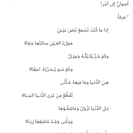
أصوليٍّ إلى آخَر!
* مرفأ:
إذا ما كُنْتَ تَسْمَعُ نَبْضَ عَيْـنِيْ
فمِلْءُ العَـيْنِ ساكِنُها جَمَالا
وكَمْ حُـرٍّ يُكَـبِّلُـهُ جَمِيْـلٌ
وكَمْ عَـبْدٍ يُـحَـرِّرُهُ، اعتِقَالا
هِـيَ الدُّنـيا وما فِيها؛ فـأَنَّـى
تُقَطِّعُ مِن عُرَى الدُّنـيا الحِـبَالا
بَـلِ الدُّنْـيَا تَزُوْلُ وعَاشِقُـوْهَا
ويَـأْبَـى وَجْـدُ عَاشِقِهَا زِيَـالا