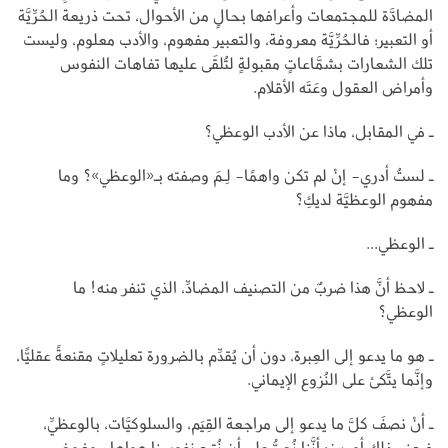
المضادَّة للمجتمعات وأعرافها بحالٍ من الأحوال، تحت ذريعة الحُرِّيَّة
أو التعبير؛ فالحُرِّيَّة معروفة، والتعبير مفهوم، والأدب معلوم، وليست
تلك الشعارات بشمَّاعاتٍ مقبولةٍ لتُلقَى عليها تفاهات النفوس
وأمراض العقول وعَتَه الأقلام.
ـ في المقابل، ماذا عن الأدب الوعظي؟
ـ لستُ أدري- إنْ لم تكن واهمًا- لِـمَ وصفته بـ«الوعظي»؟ وما
مفهوم الوعظيَّة لديكِ؟
ـ الوعظي...
ـ لاحظ أنَّ هذا ضربٌ من التصنيف المضادِّ، الذي تنفر منه! ما
الوعظي؟
ـ هو ما يدعو إلى العِبرة، دون أن يُقدِّم بالضرورة تعليلاتٍ مقنعةً عقليًّا،
وإنَّما يتَّكئ على النُزوع الإيماني.
ـ أنْ نصفَ كلَّ ما يدعو إلى مراجعة القِيَم، والسلوكيَّات، بالوعظيِّ،
فيعنى ذلك أمرين: أنَّنا نُصِرُّ على أن نُتبع نفوسنا هواها- مغمضي