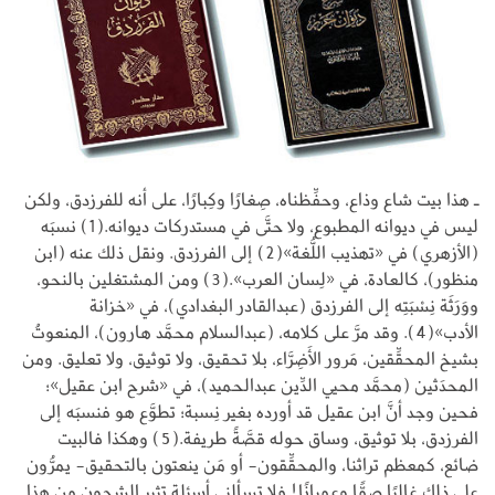
ـ هذا بيت شاع وذاع، وحفِّظناه، صِغارًا وكِبارًا، على أنه للفرزدق، ولكن
ليس في ديوانه المطبوع، ولا حتَّى في مستدركات ديوانه.(1) نسبَه
(الأزهري) في «تهذيب اللُّغة»(2) إلى الفرزدق. ونقل ذلك عنه (ابن
منظور)، كالعادة، في «لِسان العرب».(3) ومن المشتغلين بالنحو،
ووَرَثَة نِسْبَتِه إلى الفرزدق (عبدالقادر البغدادي)، في «خزانة
الأدب»(4). وقد مرَّ على كلامه، (عبدالسلام محمَّد هارون)، المنعوتُ
بشيخ المحقِّقين، مَرور الأَضِرَّاء، بلا تحقيق، ولا توثيق، ولا تعليق. ومن
المحدَثين (محمَّد محيي الدِّين عبدالحميد)، في «شرح ابن عقيل»؛
فحين وجد أنَّ ابن عقيل قد أورده بغير نِسبة؛ تطوَّع هو فنسبَه إلى
الفرزدق، بلا توثيق، وساق حوله قصَّةً طريفة.(5) وهكذا فالبيت
ضائع، كمعظم تراثنا، والمحقِّقون- أو مَن ينعتون بالتحقيق- يمرُّون
على ذلك غالبًا صمًّا وعميانًا! فلا تسألني أسئلة تثير الشجون من هذا