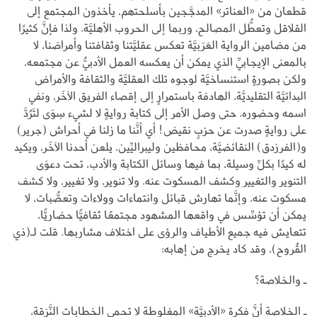
قطعان من «العناتر» المدجَّجين بأسلحتهم، يأخذون المجتمع إلى
القلاقل وتعطُّل المصالح، وربما إلى الحروب الأهليَّة. ولذا فإنَّ كثيرًا
من مضامين الرواية العَرَبيَّة تعكس عقليَّتنا وثقافتنا وأمراضنا، لا
بالمعنى الإيجابيِّ الذي يمكن أن يعكسه العمل الأدبيُّ عن مجتمعه،
ولكن بصورةٍ استنساخيَّة لوجوه تلك العقليَّة والثقافة والأمراض
البدائيَّة التقليديَّة، الهادفة باستمرارٍ إلى إقصاء الفريق الآخَر، ونفي
اسمه وحضوره. حتى وصل الأمر إلى كتابة روايةٍ لا لشيء سِوَى لتَرُدَّ
على روايةٍ صدرت عن حزبٍ نقيض! أي أنَّنا ما زلنا في أحراش (جرير)
و(الفرزدق) النقائضيَّة، محافظين وليبراليِّين، يلعن أحدنا الآخَر، ويكيد
له كيدًا بكلِّ وسيلة، بما فيها وسائل الكتابة والأدب، تحت دعوَى
التنوير والتغيير وكشف المسكوت عنه. ولا تنوير، ولا تغيير، ولا كشف
مسكوت عنه، وإنَّما تهارش قبائل وانتماءات وولاءات وتعصُّبات، لا
يمكن أن تؤسِّس في واقعها المشهود مجتمعًا ثقافيًّا حضاريًّا،
تتعايش فيه جميع الأطياف والرؤى على اختلاف مشاربها. قلت لـ(ذي
القُروح)، وقد كاد يخرج من إهابه:
ـ والخلاصة؟
ـ الخلاصة أنَّ فكرة «الأدبيَّة» المغلوطة لا تحمي الخطابات النَّزِقة،