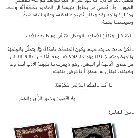
العيون- وأن نُقصي مَن يحاول تنبيهنا إلى الهاوية، بحُجَّة أنَّه: واعظ،
ومثالي! والمفارقة هنا أن تُصبح «العِظة» و«المثاليَّة» سُبَّةً،
ونقيضهما مِدْحة!
ـ الإشكال هنا أنَّ الأسلوب الوعظي يتنافَى مع طبيعة الأدب.
ـ لكلِّ حادث حديث. حينما يكون المتحدِّث ناقدًا أدبيًّا، يتحلَّى بالعِلميَّة
والموضوعيَّة، لا ناقدًا مؤدلجًا، فلا خلاف معه. أمَّا حين يأتيك القائل
من خندق الأدلجة أو الجهل، وهو لا يعرف ما طبيعة الأدب أصلًا وما
وظيفته، فيقال له، عندئذٍ، أرِنا عَرض كتفيك:
ما أنتَ بالحَكَمِ الـتُرْضَى حُكُوْمَتُهُ
ولا الأصيلُ ولا ذي الرَّأْيِ والجَدَلِ!
ـ مَن الشاعر؟