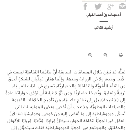
أ.د.عبدالله بن أحمد الفيفي
أرشيف الكاتب
لعلَّه قد تبيَّن خلال المساقات السابقة أنَّ طامَّتنا الثقافيَّة ليست في
الأدب وحده، ولا في الرواية وحدها، وإنَّما هذان تجلِّيان لشبكةٍ أعمق
من العُقَد اللُّغويَّة والثقافيَّة والحضاريَّة، تسري في الذات العَرَبيَّة،
تربيةً وتعليمًا ونُضجًا حضاريًّا. ومن ثَمَّ لا غرابة أن تؤدِّي حواراتنا عادةً
إلى (لا نتيجة)، بل إلى نتائج عكسيَّة، من تأجيج الخلافات القديمة
والصراعات المطويَّة. ولا عجب أن تُفضي بعض الممارسات التي
تُسمَّى ديموقراطيَّة إلى ما تُفضي إليه من فوضى و«مليشيَّات»؛ لأنَّ
العقل غير المهيَّأ لثقافة الحِوار، سيظلُّ مُزايِدًا، مُدَّعيًا، مُزوِّرًا للأقوال
والحقائق، والمجتمع غير المهيَّأ للديموقراطيَّة كذلك سيتحوَّل إلى