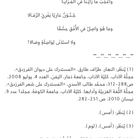
وأَعْجَبُ ما رَأَيْـنا في المَـرَايـا
جُـنُـوْنٌ عَارِيًا يَفْرِيْ الرِّمَـالا
وما هُوَ واصِلٌ في الأُفْقِ عِشْقًا
ولا استَدْنَى لِوَاصِلَةٍ وِصَالا!
**__**__**__**__**__**
(1) يُنظَر: النهار، طرَّاف طارق، «المستدرك على ديوان الفرزدق»،
مجلَّة الآداب، كليَّة الآداب، جامعة ذمار، اليَمَن، العدد 4، يوليو 2008،
ص288-312؛ محمَّد طالب الأسدي، «المستدرك على شعر الفرزدق»،
مجلَّة اللُّغة العَرَبيَّة وآدابها، كليَّة الآداب، جامعة الكوفة، مجلد1 عدد 9،
نيسان 2010، ص 251-282.
(2) يُنظَر: (أمس).
(3) يُنظَر: (أمس)، (لوم).