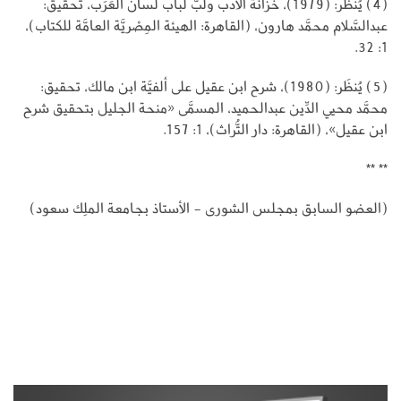
(4) يُنظَر: (1979)، خزانة الأدب ولُبُّ لُباب لسان العَرَب، تحقيق:
عبدالسَّلام محمَّد هارون، (القاهرة: الهيئة المِصْريَّة العامَّة للكتاب)،
1: 32.
(5) يُنظَر: (1980)، شرح ابن عقيل على ألفيَّة ابن مالك، تحقيق:
محمَّد محيي الدِّين عبدالحميد، المسمَّى «منحة الجليل بتحقيق شرح
ابن عقيل»، (القاهرة: دار التُّراث)، 1: 157.
** **
(العضو السابق بمجلس الشورى - الأستاذ بجامعة الملِك سعود)