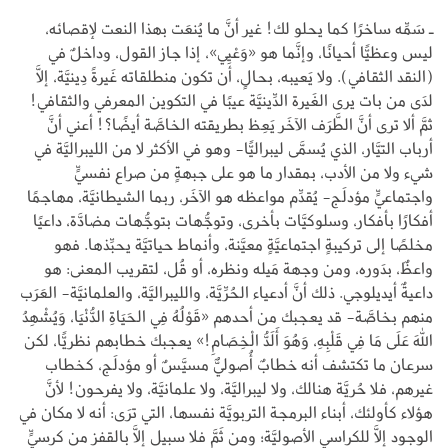
ـ سَمِّه ساخرًا كما يحلو لك! غير أنَّ ما يُنعَت بهذا النعت لإقصائه،
ليس وعظيًّا أحيانًا، وإنَّما هو «وَعْيِي»، إذا جاز القول، وداخلٌ في
(النقد الثقافي). ولا يَعيبه، بحالٍ، أن تكون منطلقاته غَيرةً دِينيَّة، إلَّا
لدَى من بات يرى الغَيرة الدِّينيَّة عيبًا في التكوين المعرفي والثقافي!
ثمَّ ألا ترى أنَّ الطَّرَف الآخَر يَعِظ بطريقته الخاصَّة أيضًا؟! أعني أنَّ
أرباب التيَّار، الذي يُسمَّى ليبراليًّا- وهو في الأكثر لا من الليبراليَّة في
شيء ولا من الأدب، بمقدار ما هو على جبهةٍ من صراع نفسيٍّ
واجتماعيٍّ مؤدلَج- يُقدِّم مواعظه هو الآخَر، ربما الشيطانيَّة، مهاجمًا
أفكارًا بأفكار، وسلوكيَّات بأخرى، وتوجُّهات بتوجُّهات مضادَّة، داعيًا
مخلصًا إلى تركيبةٍ اجتماعيَّةٍ معيَّنة، وأنماط حياتيَّة يحبِّذها. فهو
واعظٌ، بدَوره، ومن وجهة مَيله ونظره، أو قُل، لتقريب المعنى: هو
داعيةٌ أيديلوجي. ذلك أنَّ أدعياء الحُرِّيَّة، والليبراليَّة، والعلمانيَّة- العَرَب
منهم بخاصَّة- قد يعجبك من أحدهم «قَوْلُهُ فِي الحَيَاةِ الدُّنْيَا، وَيُشْهِدُ
اللهَ عَلَى مَا فِي قَلْبِهِ، وَهُوَ أَلَدُّ الْخِصَامِ!» يعجبك خطابهم نظريًّا، لكن
سرعان ما تكتشف أنه خطابٌ أُصوليٌّ مسيَّسٌ أو مؤدلَج، كخطاب
غيرهم، فلا حُريَّة هنالك، ولا ليبراليَّة، ولا علمانيَّة، ولا يفرحون! لأنَّ
هؤلاء كأولئك، أبناء البرمجة التربويَّة نفسها، التي ترَى: أنه لا مكان في
الوجود إلَّا للكراسي الأصوليَّة؛ ومن ثَمَّ فلا سبيل إلَّا بالقفز من كرسيٍّ