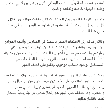
لمنتخبيهما، خاصة وأن المدرب الوطني تكون بينه وبين لاعبي منتخب
وطنه «كيميا» خاصة وتفاهم واضح.
ولو عدنا تاريخيا للعديد من المنتخبات التي حققت فوزا باهرا خلال
كل مونديال كان نتيجة طبيعية وحتمية لوجود المدرب الوطني بين
لاعبي هذا المنتخب.
وذاك إضافة إلى الاهتمام المبكر بالبحث في المدارس وأندية الحواري
عن المواهب والقدرات التي تكشف لنا عن المتميزين وعندها تتم
رعايتهم واحتضانهم ضمن (أشبال) المنتخب فسوف نضمن بمشيئة
الله أننا استطعنا تحقيق الأهداف التي تحقق لنا التطلعات في
المستقبل بوجود منتخب موهوب وقادر على قطف الفوز.
ولا شك أن عشاق الكرة السعودية باتوا ولله الحمد بالملايين تضاعف
العدد بعد فوز المنتخب على الأرجنتين فيما مضى من مونديال قطر.
والجميع في عالمنا العربي بات ينظر بتقدير كبير لمنتخبي مصر
والمغرب وما حققاه حتى اليوم هو إنجاز متميز، بل وتاريخياً يسجل
لهما باقتدار عظيم..