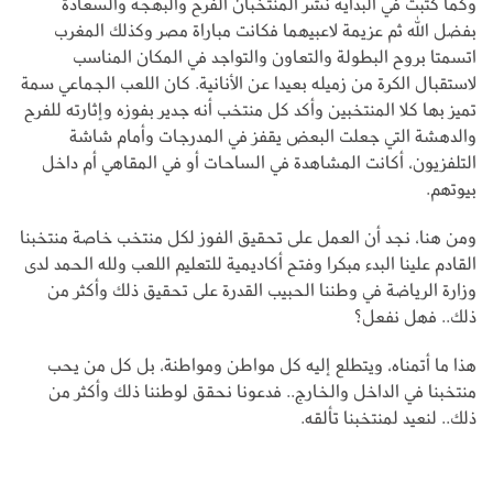
وكما كتبت في البداية نشر المنتخبان الفرح والبهجة والسعادة
بفضل الله ثم عزيمة لاعبيهما فكانت مباراة مصر وكذلك المغرب
اتسمتا بروح البطولة والتعاون والتواجد في المكان المناسب
لاستقبال الكرة من زميله بعيدا عن الأنانية. كان اللعب الجماعي سمة
تميز بها كلا المنتخبين وأكد كل منتخب أنه جدير بفوزه وإثارته للفرح
والدهشة التي جعلت البعض يقفز في المدرجات وأمام شاشة
التلفزيون، أكانت المشاهدة في الساحات أو في المقاهي أم داخل
بيوتهم.
ومن هنا، نجد أن العمل على تحقيق الفوز لكل منتخب خاصة منتخبنا
القادم علينا البدء مبكرا وفتح أكاديمية للتعليم اللعب ولله الحمد لدى
وزارة الرياضة في وطننا الحبيب القدرة على تحقيق ذلك وأكثر من
ذلك.. فهل نفعل؟
هذا ما أتمناه، ويتطلع إليه كل مواطن ومواطنة، بل كل من يحب
منتخبنا في الداخل والخارج.. فدعونا نحقق لوطننا ذلك وأكثر من
ذلك.. لنعيد لمنتخبنا تألقه.