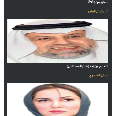
سباق بين الثلاثة!
أ.د.عثمان العامر
التعليم عن بُعد (خيار المستقبل)..
إيمان الشمري