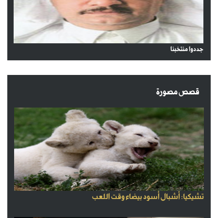
جددوا منتخبنا
قصص مصورة
تشيكيا: أشبال أسود بيضاء وقت اللعب