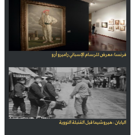
فرنسا: معرض للرسام الإسباني راميرو أرو
اليابان : هيروشيما قبل القنبلة النووية