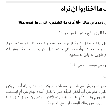
ما اختاروا أن نراه
ي نرددها في حياتنا: «أنا أعرف هذا الشخص». لكن... هل نعرفه حقًا؟
ط الجزء الذي ظهر لنا من حياته؟
داخله عالمًا كاملًا لا يراه أحد، فيه مخاوفه التي لم يعترف بها،
جاوزها بصمت، وأحلامه التي دفنها قبل أن يخبر بها أحدًا، وقرارات
ع طويل لم يكن له شهود.
ه في موقف. أو في كلمة.
ل.
نسان قد يعيش مع شخص سنوات، ثم يكتشف بعد رحيله أنه لم يكن
قليل، فكم من أبٍ أخفى ضيقَه حتى لا يقلق أبناءه، وكم من أمٍ ابتسمت
موم ما لو وُزِّع على أسرةٍ كاملة لأثقلها، وكم من صديقٍ قال: «أنا
 لم يجد من يملك الوقت ليسمع الحقيقة.