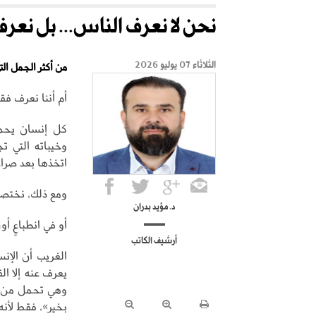
نحن لا نعرف الناس... بل نعرف 
الثلاثاء 07 يوليو 2026
من أكثر الجمل الت
أم أننا نعرف فق
كل إنسان يحمل 
وخيباته التي ت
اتخذها بعد صرا
ومع ذلك، نختصر
د. مؤيد بدران
أو في انطباعٍ أو
أرشيف الكاتب
الغريب أن الإ
يعرف عنه إلا ال
وهي تحمل من اله
بخير»، فقط لأنه