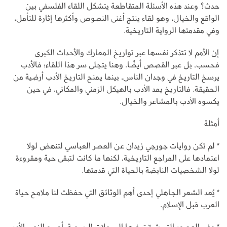
حدث؟ وعند هذه الأسئلة المتقاطعة يتشكل اللقاء الفلسفي بين
الواقع والخيال، وهو لقاء ينتج أغنى النصوص وأكثرها إثارة للتأمل،
وفي مقدمتها الرواية التاريخية.
إن الأمم لا تتذكر نفسها عبر تواريخ المعارك والأحداث الكبرى
فحسب، بل عبر القصص أيضًا. وهنا يتجلى سر هذا اللقاء؛ فالأدب
يرسخ التاريخ في وجدان الناس، بينما يمنح التاريخ الأدب أرضية من
الحقيقة. فالتاريخ يمد الأدب بالهيكل الزمني والمكاني، في حين
يكسوه الأدب بالمشاعر والخيال.
أمثلة
* لم تكن روايات جورجي زيدان عن العصر العباسي لتنهض لولا
اعتمادها على المراجع التاريخية، لكنها ما كانت لتبقى حية ومقروءة
لولا الشخصيات النابضة بالحياة التي قدمتها.
* يُعد الشعر الجاهلي إحدى أهم الوثائق التي حفظت لنا ملامح حياة
العرب قبل الإسلام.
* وفي العصور التي شحّت فيها السجلات الرسمية، أصبح النص الأدبي