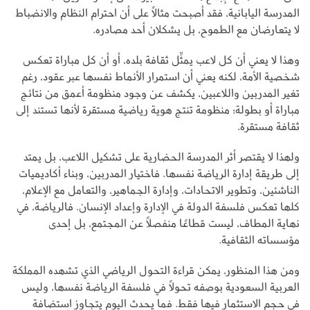
المدرسة اليابانية، فقد أصبحت مثالًا على أن احترام النظام والانضباط
لا يتعارضان مع الطموح، بل يشكلان أحد مصادره.
وهذا لا يعني أن كل لاعب يمثِّل ثقافة بلده، أو أن كل مباراة تعكس
شخصية الأمة، لكنه يعني أن استمرار الأنماط نفسها عبر عقود، رغم
تغير المدربين واللاعبين، يكشف عن وجود منظومة أعمق من نتائج
مباراة أو بطولة؛ منظومة تنتج هوية رياضية مستقرة لأنها تستند إلى
ثقافة مستقرة.
ولهذا لا يقتصر أثر المدرسة الحضارية على تشكيل اللاعب، بل يمتد
إلى طريقة إدارة الرياضة نفسها. فاختيار المدربين، وبناء أكاديميات
الناشئين، وتطوير الاتحادات، وإدارة الجماهير، والتعامل مع الإعلام،
كلها تعكس فلسفة الدولة في الإدارة وإعداد الإنسان. فالرياضة، في
نهاية المطاف، ليست قطاعًا منفصلًا عن المجتمع، بل إحدى
مؤسساته الثقافية.
ومن هذا المنظور، يمكن قراءة التحول الرياضي الذي تشهده المملكة
العربية السعودية بوصفه تحولًا في فلسفة الرياضة نفسها، وليس
في حجم الاستثمار فيها فقط. فما يحدث اليوم يتجاوز استضافة