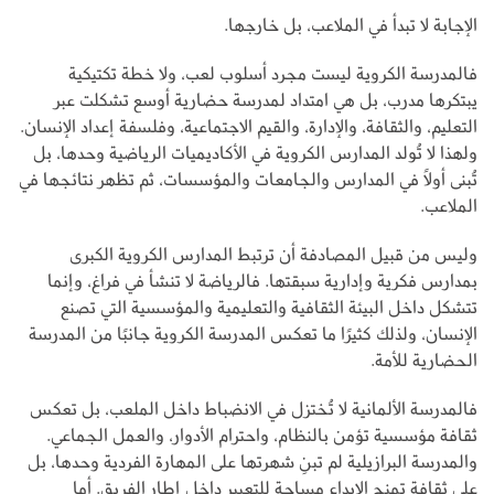
الإجابة لا تبدأ في الملاعب، بل خارجها.
فالمدرسة الكروية ليست مجرد أسلوب لعب، ولا خطة تكتيكية
يبتكرها مدرب، بل هي امتداد لمدرسة حضارية أوسع تشكلت عبر
التعليم، والثقافة، والإدارة، والقيم الاجتماعية، وفلسفة إعداد الإنسان.
ولهذا لا تُولد المدارس الكروية في الأكاديميات الرياضية وحدها، بل
تُبنى أولًا في المدارس والجامعات والمؤسسات، ثم تظهر نتائجها في
الملاعب.
وليس من قبيل المصادفة أن ترتبط المدارس الكروية الكبرى
بمدارس فكرية وإدارية سبقتها. فالرياضة لا تنشأ في فراغ، وإنما
تتشكل داخل البيئة الثقافية والتعليمية والمؤسسية التي تصنع
الإنسان، ولذلك كثيرًا ما تعكس المدرسة الكروية جانبًا من المدرسة
الحضارية للأمة.
فالمدرسة الألمانية لا تُختزل في الانضباط داخل الملعب، بل تعكس
ثقافة مؤسسية تؤمن بالنظام، واحترام الأدوار، والعمل الجماعي.
والمدرسة البرازيلية لم تبنِ شهرتها على المهارة الفردية وحدها، بل
على ثقافة تمنح الإبداع مساحة للتعبير داخل إطار الفريق. أما