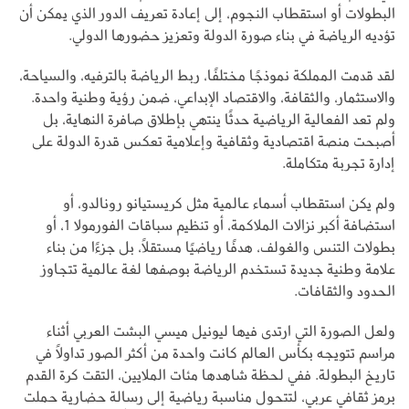
البطولات أو استقطاب النجوم، إلى إعادة تعريف الدور الذي يمكن أن
تؤديه الرياضة في بناء صورة الدولة وتعزيز حضورها الدولي.
لقد قدمت المملكة نموذجًا مختلفًا، ربط الرياضة بالترفيه، والسياحة،
والاستثمار، والثقافة، والاقتصاد الإبداعي، ضمن رؤية وطنية واحدة.
ولم تعد الفعالية الرياضية حدثًا ينتهي بإطلاق صافرة النهاية، بل
أصبحت منصة اقتصادية وثقافية وإعلامية تعكس قدرة الدولة على
إدارة تجربة متكاملة.
ولم يكن استقطاب أسماء عالمية مثل كريستيانو رونالدو، أو
استضافة أكبر نزالات الملاكمة، أو تنظيم سباقات الفورمولا 1، أو
بطولات التنس والغولف، هدفًا رياضيًا مستقلًا، بل جزءًا من بناء
علامة وطنية جديدة تستخدم الرياضة بوصفها لغة عالمية تتجاوز
الحدود والثقافات.
ولعل الصورة التي ارتدى فيها ليونيل ميسي البشت العربي أثناء
مراسم تتويجه بكأس العالم كانت واحدة من أكثر الصور تداولًا في
تاريخ البطولة. ففي لحظة شاهدها مئات الملايين، التقت كرة القدم
برمز ثقافي عربي، لتتحول مناسبة رياضية إلى رسالة حضارية حملت