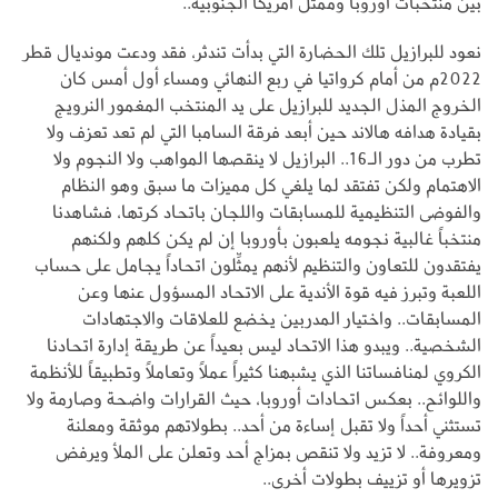
بين منتخبات أوروبا وممثِّل أمريكا الجنوبية..
نعود للبرازيل تلك الحضارة التي بدأت تندثر، فقد ودعت مونديال قطر
2022م من أمام كرواتيا في ربع النهائي ومساء أول أمس كان
الخروج المذل الجديد للبرازيل على يد المنتخب المغمور النرويج
بقيادة هدافه هالاند حين أبعد فرقة السامبا التي لم تعد تعزف ولا
تطرب من دور الـ16.. البرازيل لا ينقصها المواهب ولا النجوم ولا
الاهتمام ولكن تفتقد لما يلغي كل مميزات ما سبق وهو النظام
والفوضى التنظيمية للمسابقات واللجان باتحاد كرتها، فشاهدنا
منتخباً غالبية نجومه يلعبون بأوروبا إن لم يكن كلهم ولكنهم
يفتقدون للتعاون والتنظيم لأنهم يمثِّلون اتحاداً يجامل على حساب
اللعبة وتبرز فيه قوة الأندية على الاتحاد المسؤول عنها وعن
المسابقات.. واختيار المدربين يخضع للعلاقات والاجتهادات
الشخصية.. ويبدو هذا الاتحاد ليس بعيداً عن طريقة إدارة اتحادنا
الكروي لمنافساتنا الذي يشبهنا كثيراً عملاً وتعاملاً وتطبيقاً للأنظمة
واللوائح.. بعكس اتحادات أوروبا، حيث القرارات واضحة وصارمة ولا
تستثني أحداً ولا تقبل إساءة من أحد.. بطولاتهم موثقة ومعلنة
ومعروفة.. لا تزيد ولا تنقص بمزاج أحد وتعلن على الملأ ويرفض
تزويرها أو تزييف بطولات أخرى..