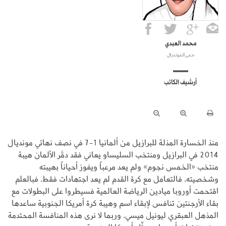
محمد العبدي
حمى المونديال
أرشيف الكاتب
منذ الخسارة المذلة للبرازيل من ألمانيا 1-7 في نصف نهائي مونديال
2014 في البرازيل ومنتخب السليساو يعاني فقد دمَّر الألمان هيبة
منتخب «الخمس نجوم» ولم يعد مرعباً ويفوز أحياناً بهيبته
وشخصيته، فالتعامل مع كرة القدم لم يعد اجتهادات فقط، فبالعلم
اقتحمت أوروبا ميادين الرياضة العالمية فسيطروا على البطولات مع
بقاء الأرجنتين تنافس لإبقاء اسم وهيبة كرة أمريكا الجنوبية ساعدها
المذهل العبقري ليونيل ميسي، وربما لا نرى هذه المنافسة المحتدمة