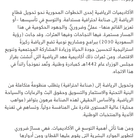
الأكاديميات الرياضية إحدى الخطوات المحورية نحو تحويل قطاع
الرياضة إلى صناعة احترافية مستدامة، والتوسع في تأسيسها -أو
تعزيز القائم منها- عمليٌّ وضروريٌّ. والجهود الحكومية في هذا
المسار مستمرة، فيها النجاحات وفيها العثرات، وقد جاءت (رؤية
السعودية 2030) ببرامج ومشاريع نوعية تضع الرياضة ركيزةً
استراتيجية لتحسين جودة الحياة وزيادة المشاركة المجتمعية وتنويع
الاقتصاد. ومن ثمرات ذلك أكاديمية مهد الرياضية التي أُنشئت بقرار
مجلس الوزراء عام 1442هـ كمبادرة وطنية، وتُعد نموذجاً رائداً في
هذا الاتجاه.
وتحويل الرياضة إلى (صناعة احترافية) يتطلب منظومةً متكاملة من
البنية التحتية والاستثمار والتسويق وحقوق البث والرعايات والسياحة
الرياضية. والأساس الحقيقي لهذه الصناعة مرهون بتوافر (مواهب
محلية) عالية المستوى قادرة على المنافسة دولياً، وتساهم في تغذية
الأندية والمنتخبات الوطنية.
ومن هنا تأتي أهمية التوسع في الأكاديميات، فهي مسارٌ ضروري
لتطوير الموارد البشرية التي يقوم عليها القطاع؛ ومن أدوارها