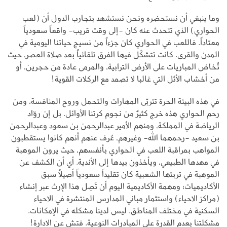
وما ينبغي أن نستحضره ونحن نستشهد بتجارب الدول أن (لعب
الحواري) الذي تتحدث عنه كان -إلى وقت قريب- واقعاً سعودياً
معتاداً. فاللعب في الحواري كان جزءاً من نسيج حياتنا اليومية في
المدن والقرى. كانت تتشكّل فيها الفرق تلقائياً بعد صلاة العصر، حيث
تُخاض المباريات على الأرض الترابية، والمرمى عادة من حجرين، أو
من أخشاب الأثل التي غالبا لا تصمد مع الركلات القوية!
في هذه البيئة الحرة تتربّى المهارات والتحمل وروح المنافسة، ومن
رحم الحواري هذه خرج كثيرٌ من نجوم كرتنا الأوائل. بل إن روّاد
الرياضة في المملكة، ومنهم الأمير عبدالرحمن بن سعود وعبدالرحمن
بن سعيد -رحمهما الله- وغيرهم، عُرف عنهم أنهم كانوا يستقطبون
المواهب بمراقبة اللعب في الحواري بأنفسهم، حيث يرون الموهبة
في مهدها الطبيعي، ويأخذون بيدها إلى الأندية. أي أن الكشف عن
الموهبة في تربتها الشعبية كان تقليداً سعودياً أصيلاً سبق
الأكاديميات؛ ومهمة الأكاديمية اليوم أن تَصِل هذا الإرث عبر إنشاء
(مراكز الاحياء) واستثمار مباني المدارس المنتشرة في الاحياء
السكنية في مختلف المناطق. ليس لدينا مشكله في الإمكانات.
مشكلتنا بعدم القدرة على المبادرات النوعية. فتش عن الادارة!