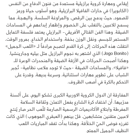
إيقاعي ومهارة كروية برازيلية مستمدة من فنون الدفاع عن النفس
(الكابويرا) في حارات الفافيلا البرازيلية، وهو أسلوب حياة ورمز
للصمود، حيث يدمج بين الرقص، والمراوغة السلسة، والبهجة، مما
يسمح للاعبين بالتغلب على الخصوم وإظهار إبداعهم في المساحات
الضيقة. وهذا الفن القتالي الأفريقي- البرازيلي يعتمد فلسفة التمايل
المستمر للجسم، ونقل الوزن بخفة، واستخدام الخداع. بمرور الوقت،
انتقلت هذه الحركات إلى كرة القدم لتصبح مرادفاً لـ «اللعب الجميل»
(Jogo Bonito) الذي اشتهر به نجوم البرازيل مثل بيليه وجارينشيا.
وهكذا أصبحت الحركات في الأزقة الضيقة والمنحدرات الوعرة للـ
«فافيلا»، والمساحات الضيقة -حيث لا توجد ملاعب نظامية- تُجبر
الشباب على تطوير مهارات استثنائية، وسرعة بديهة، وقدرة على
التحكم بالكرة في أصعب الظروف.
المفارقة ان الدول الكروية الاوربية الكبرى تشكو اليوم، على ألسنة
مدرّبيها، أن اختفاء كرة الشارع بفعل التمدّن وثقافة السلامة
المفرطة وابتلاع الأكاديميات الرسمية الصارمة للّعب الحر صار يُنتج
لاعبين متقنين متشابهين، قلّ بينهم (العبقري الموهوب) الذي كانت
تفرزه فوضى الحيّ الخلّاقة. وهكذا بدأت تفقد المباريات اللعب
النظيف الجميل الممتع.