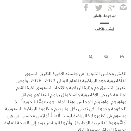
عبدالوهاب الفايز
أرشيف الكاتب
ناقش مجلس الشورى في جلسته الأخيرة التقريرَ السنوي
لـ(أكاديمية مهد الرياضية) للعام المالي 2025-2026، وأوصى
بتعزيز التنسيق مع وزارة الرياضة والاتحاد السعودي لكرة القدم
لمتابعة خريجي الأكاديمية واستكمال برامج ابتعاثهم وصقل
مواهبهم. واهتمام المجلس بهذا الملف هو دعوةٌ لنا جميعاً -لا
للحكومة وحدها- كي نعتني بكل ما يخدم منظومة الرياضة السعودية
ويسهم في تطورها؛ فالرياضة ليست ألعاباً تُمارَس فحسب، بل هي
أداةٌ مهمة لـ(التربية الوطنية)، وأثرها المباشر يمتد إلى الصحة العامة
وجودة الحياة، وسمعة البلاد.