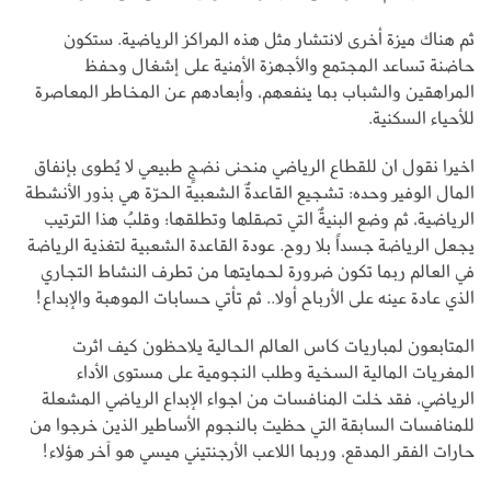
ثم هناك ميزة أخرى لانتشار مثل هذه المراكز الرياضية. ستكون
حاضنة تساعد المجتمع والأجهزة الأمنية على إشغال وحفظ
المراهقين والشباب بما ينفعهم، وأبعادهم عن المخاطر المعاصرة
للأحياء السكنية.
اخيرا نقول ان للقطاع الرياضي منحنى نضجٍ طبيعي لا يُطوى بإنفاق
المال الوفير وحده: تشجيع القاعدةٌ الشعبية الحرّة هي بذور الأنشطة
الرياضية، ثم وضع البنيةٌ التي تصقلها وتطلقها؛ وقلبُ هذا الترتيب
يجعل الرياضة جسداً بلا روح. عودة القاعدة الشعبية لتغذية الرياضة
في العالم ربما تكون ضرورة لحمايتها من تطرف النشاط التجاري
الذي عادة عينه على الأرباح أولا.. ثم تأتي حسابات الموهبة والإبداع!
المتابعون لمباريات كاس العالم الحالية يلاحظون كيف اثرت
المغريات المالية السخية وطلب النجومية على مستوى الأداء
الرياضي، فقد خلت المنافسات من اجواء الإبداع الرياضي المشعلة
للمنافسات السابقة التي حظيت بالنجوم الأساطير الذين خرجوا من
حارات الفقر المدقع، وربما اللاعب الأرجنتيني ميسي هو آخر هؤلاء!