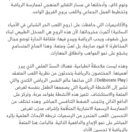
ونومٍ كافٍ، وأدخلتها في مسار التفكير المنهجي لممارسة الرياضة
وتخطيط العمل الجماعي واللعب بروح الفريق الواحد.
والأكاديميات التي حافظت على (روح اللعب الحر الشبابي في الأحياء
السكنية) أثمرت مخرجاتها، لأن هذه الروح هي المدخل الطبيعي لبناء
جيلٍ شغوف ويحب الرياضة ويبدع فيها؛ فثقافة الحارة توسّع مجال
المخاطرة: لا قيود صارمة، بل لعبٌ ومتعة. وهذا المناخ المتسامح
يشجّع على نمو المواهب وانطلاق المهارات.
وهذه ليست ملاحظةً انطباعية، فهناك السندٌ العلمي الذي يبرر
أهميتها. المختصون بالرياضة يتحدثون عن نظرية اللعب المتعمّد
(Deliberate Play)، التي صاغها عالم النفس الرياضي الكندي والتي
تشير إلى الأنشطة الرياضية التي يصممها الطفل بنفسه لغرض
المتعة والاستكشاف. تتميز هذه الأنشطة بقواعد مرنة، وتركز على
الدافع الذاتي وتتجنب الضغط التنافسي المباشر. وهذه تختلف عن
الممارسة الرسمية الاعتبارية المنظَّمة بإشراف مدرّب لغرض
التحسين. اللعب المتحرر من الرسميات تربطه الأبحاث العلمية بإثره
المباشر على نمو الإبداع والدافعية الذاتية، فالباعث هنا المتعةَ
بالرياضة لا تحسين الأداء.