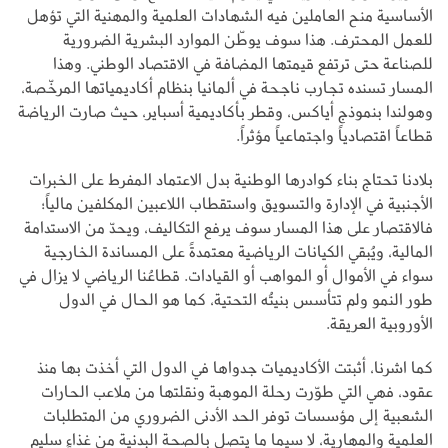
الأساسية منح العاملين فيه الشهادات العلمية والمهنية التي تؤهل
للعمل المحترف. هذا سوف يوطّن الموارد البشرية الضرورية
للصناعة حتى ترتفع قيمتها المضافة في الاقتصاد الوطني. وهذا
المسار تسنده تجارب ناجحة في ألمانيا بنظام أكاديمياتها المرخّصة،
وهولندا بنموذج أياكس، وقطر بأكاديمية أسباير، حيث صارت الرياضة
قطاعاً اقتصادياً واجتماعياً مؤثراً.
بلادنا تحتاج بناء كوادرها الوطنية بدل الاعتماد المفرط على الخبرات
الأجنبية في الإدارة والتسويق واستقطاب اللاعبين المكلفين مالياً؛
فالاقتصار على هذا المسار سوف يرفع التكاليف، ويحدّ من الاستدامة
المالية، ويُبقي الكيانات الرياضية معتمدةً على المساندة الخارجية
سواء في الأموال أو المواهب أو القيادات. قطاعُنا الرياضي لا يزال في
طور النمو ولم تتأسس بنيتُه التحتية، كما هو الحال في الدول
الأوروبية العريقة.
كما اشرنا، أثبتت الأكاديميات جدواها في الدول التي أخذت بها منذ
عقود، فهي التي طوّرت رحلة الموهبة ونقلتها من ملاعب الحارات
الشعبية إلى مؤسسات توفر الحد الأدنى الضروري من المتطلبات
العلمية والمهارية، لا سيما ما يتصل بالصحة البدنية من غذاءٍ سليم