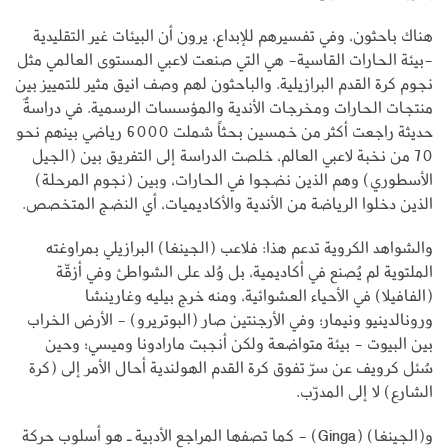
هناك باحثون، وفي تفسيرهم للإبداع، يرون أن البيئات غير التقليدية
-بيئة الحارات القاسية- هي التي صنعت لاعبي المستوى العالمي مثل
نجوم كرة القدم البرازيلية. والباحثون لهم وصف انيق مثير للتمييز بين
منتجات الحارات ومخرجات الأندية والمؤسسات الرسمية. في دراسةٌ
حديثة راجعت أكثر من خمسين بحثاً شملت 6000 رياضي بينهم نحو
70 من نخبة لاعبي العالم، خلصت الدراسة إلى التفريق بين (الجيل
الأسطوري) وهم الذين نضجوا في الحارات، وبين (نجوم المرحلة)
الذين دخلوا الرياضة من الأندية والأكاديميات، أي النضج المتخصص.
والشواهد الكروية تدعم هذا: فلاعب (الجينغا) البرازيلي بمراوغته
الملتوية لم يُصنع في أكاديمية، بل وُلد على الشواطئ وفي أزقّة
(الفافيلا) في الأحياء العشوائية، ومنه خرج بيليه وغارينشا
ورونالدينيو ونيمار؛ وفي الأرجنتين صار (البوتريرو) - الأرض الخراب
بين البيوت - بيئة متواضعة ولكن أنجبت مارادونا وميسي؛ وحين
سُئل كرويف عن سرّ تفوق كرة القدم الهولندية أحال الأمر إلى (كرة
الشارع) لا إلى المدرّب.
و(الجينغا) (Ginga) - كما تصفها المراجع الأدبية ـ هو أسلوب حركة