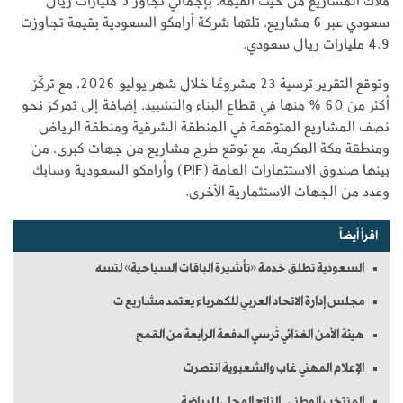
ملاك المشاريع من حيث القيمة، بإجمالي تجاوز 5 مليارات ريال
سعودي عبر 6 مشاريع، تلتها شركة أرامكو السعودية بقيمة تجاوزت
4.9 مليارات ريال سعودي.
وتوقع التقرير ترسية 23 مشروعًا خلال شهر يوليو 2026، مع تركّز
أكثر من 60 % منها في قطاع البناء والتشييد، إضافة إلى تمركز نحو
نصف المشاريع المتوقعة في المنطقة الشرقية ومنطقة الرياض
ومنطقة مكة المكرمة، مع توقع طرح مشاريع من جهات كبرى، من
بينها صندوق الاستثمارات العامة (PIF) وأرامكو السعودية وسابك
وعدد من الجهات الاستثمارية الأخرى.
اقرأ أيضاً
السعودية تطلق خدمة «تأشيرة الباقات السياحية» لتسه
مجلس إدارة الاتحاد العربي للكهرباء يعتمد مشاريع ت
هيئة الأمن الغذائي تُرسي الدفعة الرابعة من القمح
الإعلام المهني غاب والشعبوية انتصرت
المنتخب الوطني.. الناتج المحلي للرياضة