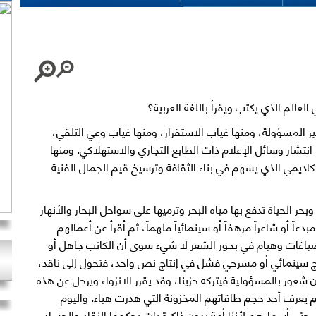
 العالم الذي يكتب ويقرأ باللغة العربية؟
عبير المسؤولة، ومنها غياب الاستقرار، ومنها غياب وعي التلقي،
تشار وسائل الإعلام ذات الطابع التجاري والاستهلاكي. ومنها
كاديمي الذي يسهم في بناء الثقافة وترسيخ قيم الجمال الفنية
ر الحياة تدفع بها مياه البحر وترميها على سواحل البحار والأنهار
بدعاً أو شاعراً مرهفاً أو سينمائياً ملهماً، ثم أقرأ عن أعمالهم
ياغات وهيام في بحور الشعر لا شيء سوى أن الكاتب جاهل أو
ج سينمائي أو مسرحي فشل في إنتاج نص واحد، فتحول إلى ناقد،
شعور بالمسؤولية فيتركه حزينا، وقد يقرر الانزواء ويرحل عن هذه
ولم يعرف أحد حجم طاقاتهم المخزونة التي هدرت هباء. واليوم
ى أسماءهم لأننا أمة بدون ذاكرة بات يحكمها النقاد والحساد.