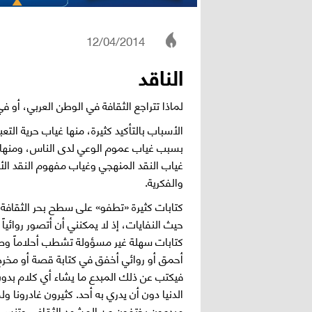
12/04/2014
الناقد
لماذا تتراجع الثقافة في الوطن العربي، أو في
الأسباب بالتأكيد كثيرة، منها غياب حرية الت
بسبب غياب عموم الوعي لدى الناس، ومنها ان
غياب النقد المنهجي وغياب مفهوم النقد الأ
والفكرية.
كتابات كثيرة «تطفو» على سطح بحر الثقافة وبح
حيث النفايات، إذ لا يمكنني أن أتصور روائياً م
كتابات سهلة غير مسؤولة تشطب أحلاماً وص
أحمق أو روائي أخفق في كتابة قصة أو مخر
فيكتب عن ذلك المبدع ما يشاء أي كلام بدون 
الدنيا دون أن يدري به أحد. كثيرون غادرونا 
مبدعون يختفون عن المشهد الثقافي وتنسى حت