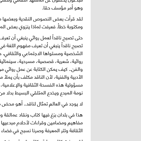
وهو أمر مؤسف حقا.
لقد قرأت بعض النصوص النقدية وبعضها م
ومكتوبة خطأ. فعرفت لماذا ينزوي بعض المب
حتى تصبح ناقداً لعمل روائي ينبغي أن تعر
تصبح ناقداً ينبغي أن تعرف مفهوم اللغة في 
الشخصية ومستواها الاجتماعي والثقافي. حت
روائية، شعرية، قصصية، مسرحية، سينمائية.
والفن.. كيف يمكن الكتابة عن عمل روائي م
الأدبية والفنية، لأن الناقد مكلف بأن يمل
مسؤولية هذه الفسحة الثقافية والإعلامية، ف
نومة المبدع ويخدع المتلقي البسيط بدلا من 
لا يوجد في العالم تمثال لناقد.. أهو محض
هذا في بلدان بزغ فيها كتاب ونقاد عمالقة وم
مفاهيم ومضامين وقراءات لأحلام مبدعيها في
الثقافة وتتر المعرفة وصرنا نسبح في فضاء ا
لقد عرفت كتاب رواية وكتاب قصة وعرفت مبد