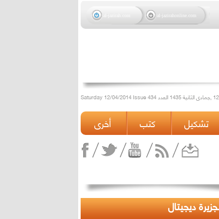
al-jazirah.com
al-jazirahonline.com
تشكيل
كتب
أخرى
لجزيرة ديجيتال