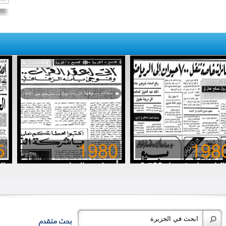
5
1980
198
8 طائرات خاصة تنقل 700
أتى لعقد القِران.. وفوجئ
ال
رة (حلوب) إلى الرياض
بأنه الزفاف
خا
بحث متقدم