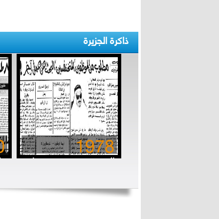
ذاكرة الجزيرة
0
1978
المتخنفسون.. مستهتروا
الزمن الجميل
بق