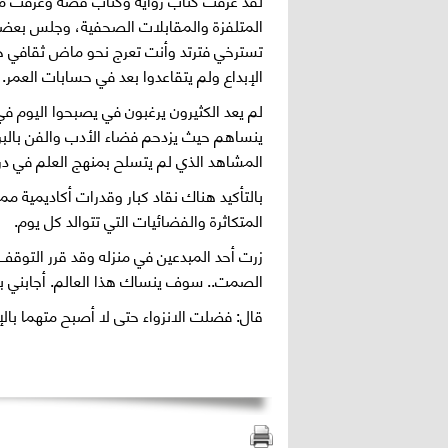
المتلفزة والمقابلات الصحفية، وجلس بعضهم 
تسترخي فترتد وأنت تعرج نحو ماض ثقافي جمي
الإبداع ولم يتقاعدوا بعد في حسابات العمر.
لم يعد الكثيرون يرغبون في يصبحوا اليوم ف
ينساهم حيث يزدحم فضاء الأدب والفن بال
المشاهد الذي لم يتسلح بمنهج العلم في در
بالتأكيد هناك نقاد كبار وقدرات أكاديمية
المتكاثرة والفضائيات التي تتوالد كل يوم.
زرت أحد المبدعين في منزله وقد قرر التوقف
الصمت.. سوف ينساك هذا العالم. أجابني بك
قال: فضلت الانزواء حتى لا أصبح متهما بالإب
Tweet