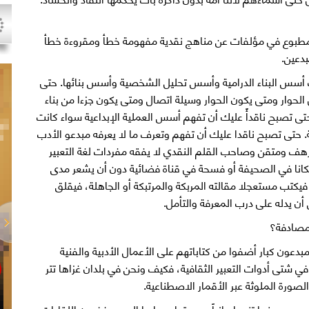
طبوع في مؤلفات عن مناهج نقدية مفهومة خطأ ومقروءة خطأ
دعين.
ف أسس البناء الدرامية وأسس تحليل الشخصية وأسس بنائها. حتى
الحوار ومتى يكون الحوار وسيلة اتصال ومتى يكون جزءا من بناء
ى تصبح ناقدأً عليك أن تفهم أسس العملية الإبداعية سواء كانت
 حتى تصبح ناقدا عليك أن تفهم وتعرف ما لا يعرفه مبدعو الأدب
رهف ومتقن وصاحب القلم النقدي لا يفقه مفردات لغة التعبير
أ مكانا في الصحيفة أو فسحة في قناة فضائية دون أن يشعر مدى
يكتب مستعجلا مقالته المربكة والمرتبكة أو الجاهلة، فيقلق
أن يدله على درب المعرفة والتأمل.
 مصادفة؟
بدعون كبار أضفوا من كتاباتهم على الأعمال الأدبية والفنية
 شتى أدوات التعبير الثقافية، فكيف ونحن في بلدان غزاها تتر
لصورة الملوثة عبر الأقمار الاصطناعية.
عي سينما تنحوا جانباً وصمتوا وصاروا اليوم يرفضون اللقاءات