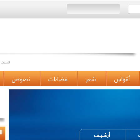
Saturday 12/04/2014 Issue 434 السبت 12 ,جمادى الثانية 1435 العدد
أقواس
شعر
فضاءات
نصوص
ا
ت
أرشــيــف